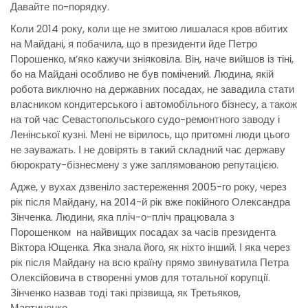
Давайте по-порядку.
Коли 2014 року, коли ще не змитою лишалася кров вбитих
на Майдані, я побачила, що в президенти йде Петро
Порошенко, м’яко кажучи зніяковіла. Він, наче вийшов із тіні,
бо на Майдані особливо не був помічений. Людина, якій
робота виключно на державних посадах, не завадила стати
власником кондитерського і автомобільного бізнесу, а також
на той час Севастопольського судо-ремонтного заводу і
Ленінської кузні. Мені не вірилось, що притомні люди цього
не зауважать. І не довірять в такий складний час державу
бюрократу-бізнесмену з уже заплямованою репутацією.
Адже, у вухах дзвеніло застереження 2005-го року, через
рік після Майдану, на 2014-й рік вже покійного Олександра
Зінченка. Людини, яка пліч-о-пліч працювала з
Порошенком на найвищих посадах за часів президента
Віктора Ющенка. Яка знала його, як ніхто інший. І яка через
рік після Майдану на всю країну прямо звинуватила Петра
Олексійовича в створенні умов для тотальної корупції.
Зінченко назвав тоді такі прізвища, як Третьяков,
Мартиненко.