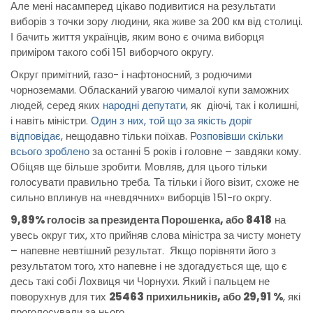
Але мені насамперед цікаво подивитися на результати
виборів з точки зору людини, яка живе за 200 км від столиці.
І бачить життя українців, яким воно є очима виборця
приміром такого собі 151 виборчого округу.
Округ примітний, газо- і нафтоносний, з родючими
чорноземами. Обласканий увагою чималої купи заможних
людей, серед яких
народні депутати
, як діючі, так і колишні,
і навіть міністри.
Один з них, той що за якість доріг
відповідає
, нещодавно тільки поїхав. Р
озповівши скільки
всього зроблено
за останні 5 років і головне – завдяки кому.
Обіцяв ще більше зробити. Мовляв, для цього тільки
голосувати правильно треба. Та тільки і його візит, схоже не
сильно вплинув на «невдячних» виборців 151-го окргу.
9,89% голосів
за президента Порошенка, або 8418
на
увесь округ тих, хто прийняв слова міністра за чисту монету
– напевне невтішний результат. Якщо порівняти його з
результатом того, хто напевне і не здогадується ще, що є
десь такі собі Лохвиця чи Чорнухи. Який і пальцем не
поворухнув для тих
25463 прихильників, або 29,91 %
, які
проголосували за нього.