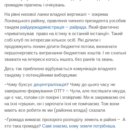
громадян прагнень і очікувань.
На рівні низової ланки владної вертикалі – зокрема
Лохвицького району, правління чинного президента уособив
тандем
райдержадміністрація – райрада
. Який фактично
«приватизував право на істину в останній інстанції». Такий
собі клуб по інтересам кількох осіб. Які ділили і
продовжують понині ділити бюджетні потоки, визначати
першочерговість витрачання бюджетних коштів. І не схильні
зважати на інтереси когось іншого, без рангів та звань.
Десь так приблизно відбувається комунікація владного
тандему з потенційними виборцями:
-Чому буксує
децентралізація
? Чому до цього часу не
завершено формування ОТГ? – Чули, але поспішати нікуди,
ще є час, голови сіл покірні і зговірливі. Ми ж закриваємо очі
на їхні «грішки», он і зарплати їхні не помічаємо. Тож вони
мають все робити як ми (районна влада) сказали.
-Громада вимагає прозорого розподілу земель в районі – А
хто така громада?
Самі знаємо, кому земля потрібніша
.