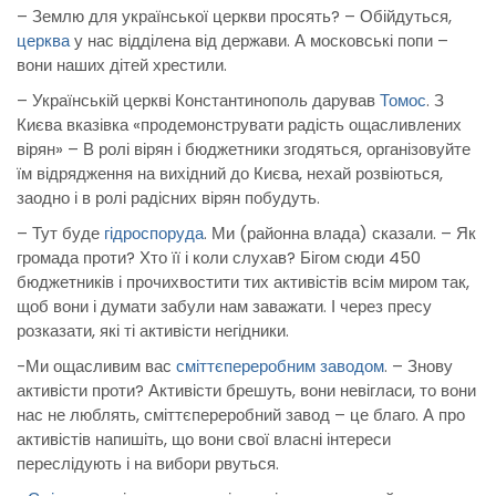
– Землю для української церкви просять? – Обійдуться,
церква
у нас відділена від держави. А московські попи –
вони наших дітей хрестили.
– Українській церкві Константинополь дарував
Томос
. З
Києва вказівка «продемонструвати радість ощасливлених
вірян» – В ролі вірян і бюджетники згодяться, організовуйте
їм відрядження на вихідний до Києва, нехай розвіються,
заодно і в ролі радісних вірян побудуть.
– Тут буде
гідроспоруда
. Ми (районна влада) сказали. – Як
громада проти? Хто її і коли слухав? Бігом сюди 450
бюджетників і прочихвостити тих активістів всім миром так,
щоб вони і думати забули нам заважати. І через пресу
розказати, які ті активісти негідники.
-Ми ощасливим вас
сміттєпереробним заводом
. – Знову
активісти проти? Активісти брешуть, вони невігласи, то вони
нас не люблять, сміттєпереробний завод – це благо. А про
активістів напишіть, що вони свої власні інтереси
переслідують і на вибори рвуться.