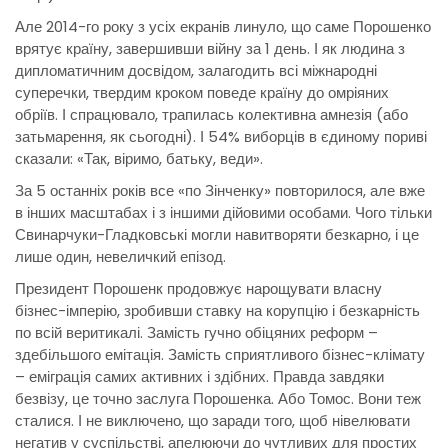
Але 2014-го року з усіх екранів линуло, що саме Порошенко
врятує країну, завершивши війну за 1 день. І як людина з
дипломатичним досвідом, залагодить всі міжнародні
суперечки, твердим кроком поведе країну до омріяних
обріїв. І спрацювало, трапилась колективна амнезія (або
затьмарення, як сьогодні). І 54% виборців в єдиному пориві
сказали: «Так, віримо, батьку, веди».
За 5 останніх років все «по Зінченку» повторилося, але вже
в інших масштабах і з іншими дійовими особами. Чого тільки
Свинарчуки-Гладковські могли навитворяти безкарно, і це
лише один, невеличкий епізод.
Президент Порошенк продовжує нарощувати власну
бізнес-імперію, зробивши ставку на корупцію і безкарність
по всій веритикалі. Замість гучно обіцяних реформ –
здебільшого емітація. Замість сприятливого бізнес-клімату
– еміграція самих активних і здібних. Правда завдяки
безвізу, це точно заслуга Порошенка. Або Томос. Вони теж
сталися. І не виключено, що заради того, щоб нівелювати
негатив у суспільстві, апелюючи до чутливих для простих