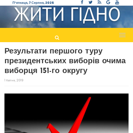
П’ятниця, 7 Серпня, 2026
Пере
навіг
Результати першого туру
президентських виборів очима
виборця 151-го округу
1 Квітня, 2019