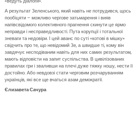
«ведуть діалоги».
А результат Зеленського, який навіть не потрудився, щось
пообіцяти – можливо чергове затьмарення і вияв
напівсвідомого колективного прагнення скинути це ярмо
неправди і несправедливості. Пута корупції і тотальної
зневаги та недовіри. І цей аванс по суті «котові в мішку»
свідчить про те, що невідомий Зе, а швидше ті, кому він
завдячує несподіваним навіть для них самих результатом,
мають відповісти на запит суспільства. В цивілізованих
правилах гри і зваливши на плечі дуже тяжку ношу, нести її
достойно. Або невдовзі стати черговим розчаруванням
українців, які все ще вчаться азам демократії.
Єлизавета Сачура