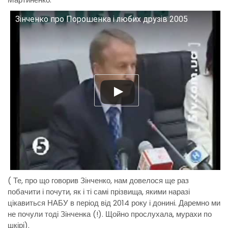
Зiнченко про Порошенка i любих друзiв 2005
( Те, про що говорив Зінченко, нам довелося ще раз
побачити і почути, як і ті самі прізвища, якими наразі
цікавиться НАБУ в період від 2014 року і донині. Даремно ми
не почули тоді Зінченка (!). Щойно прослухала, мурахи по
шкірі).