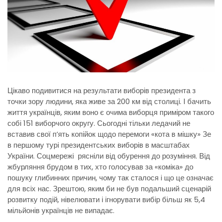
Цікаво подивитися на результати виборів президента з
точки зору людини, яка живе за 200 км від столиці. І бачить
життя українців, яким воно є очима виборця приміром такого
собі 151 виборчого округу.
Сьогодні тільки ледачий не
вставив свої п’ять копійок щодо перемоги «кота в мішку» Зе
в першому турі президентських виборів в масштабах
України. Соцмережі рясніли від обурення до розуміння. Від
жбурляння брудом в тих, хто голосував за «коміка» до
пошуку глибинних причин, чому так сталося і що це означає
для всіх нас. Зрештою, яким би не був подальший сценарій
розвитку подій, нівелювати і ігнорувати вибір більш як 5,4
мільйонів українців не випадає.