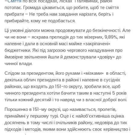
–
Сміття
по всіх посадках, лісках і галявинах, район
потопає. Громада цікавиться, що робите, щоб те сміття
прибрати – Не треба нам завдання нарізати, беріть і
прибирайте, кому не подобається.
Ці умовні діалоги можна продовжувати до безкінечності. Але
чи не вони – яскрава прелюдія до тих мізерних, 9,89%, які
напевне і дали в основній масі майже «закріпачені»
бюджетники. Які під загрозою чергового нагадування про
ймовірне звільнення йшли й демонстрували «довіру» до
чинної влади.
Слідом за президентом, його руками і «мізками» в області,
декілька облич президента в районі і напевне в сусідніх
районах, що входять до 151-го округу, зробили все, щоб
чинного президента хотіли бачити таким в наступні 5 років
тільки кожний десятий і то навряд чи з власної доброї волі.
Порошенко в 151-му окрузі, що називається, пролетів,
принаймні у першому турі. Оце і є найоб’єктивніша оцінка
досягнень в тому числі і очільників району, недовіра до тих
підходів і методів, якими вони здійснюють своє керівництво і