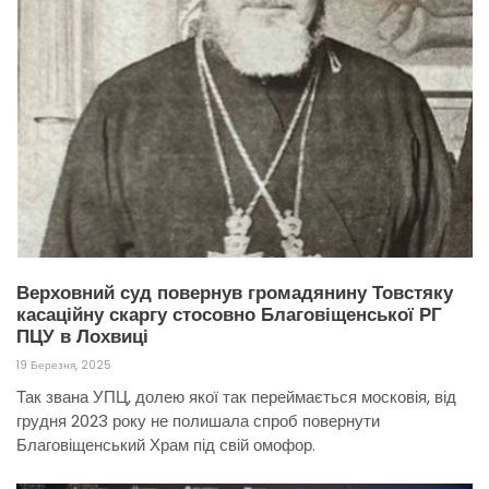
Верховний суд повернув громадянину Товстяку
касаційну скаргу стосовно Благовіщенської РГ
ПЦУ в Лохвиці
19 Березня, 2025
Так звана УПЦ, долею якої так переймається московія, від
грудня 2023 року не полишала спроб повернути
Благовіщенський Храм під свій омофор.