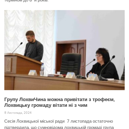
Групу ЛохвиЧина можна привітати з трофеєм,
Лохвицьку громаду вітати ні з чим
8 Листопада, 2024
Сесія Лохвицької міської ради 7 листопада остаточно
підтвердила, що сумновідома лохвицькій громаді група