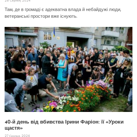
28 Серпня, 2024
Там, де в громаді є адекватна влада й небайдужі люди,
ветеранські простори вже існують.
40-й день від вбивства Ірини Фаріон: її «Уроки
щастя»
27 Серпня, 2024