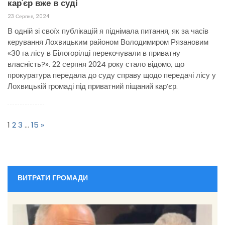
кар’єр вже в суді
23 Серпня, 2024
В одній зі своїх публікацій я піднімала питання, як за часів
керування Лохвицьким районом Володимиром Рязановим
«30 га лісу в Білогорілці перекочували в приватну
власність?». 22 серпня 2024 року стало відомо, що
прокуратура передала до суду справу щодо передачі лісу у
Лохвицькій громаді під приватний піщаний кар’єр.
Пагінація
записів
1
2
3
…
15
»
ВИТРАТИ ГРОМАДИ