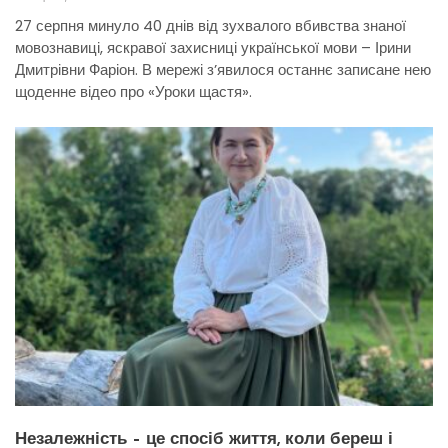
27 серпня минуло 40 днів від зухвалого вбивства знаної
мовознавиці, яскравої захисниці української мови – Ірини
Дмитрівни Фаріон. В мережі з’явилося останнє записане нею
щоденне відео про «Уроки щастя».
Незалежність – це спосіб життя, коли береш і