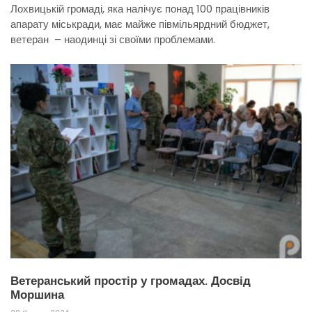
Лохвицькій громаді, яка налічує понад 100 працівників
апарату міськради, має майже півмільярдний бюджет,
ветеран – наодинці зі своїми проблемами.
Ветеранський простір у громадах. Досвід
Моршина