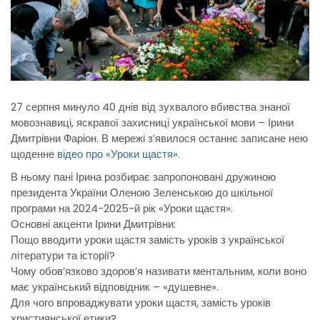
27 серпня минуло 40 днів від зухвалого вбивства знаної
мовознавиці, яскравої захисниці української мови – Ірини
Дмитрівни Фаріон. В мережі з’явилося останнє записане нею
щоденне
відео про «Уроки щастя».
В ньому пані Ірина розбирає запропоновані дружиною
президента України Оленою Зеленською до шкільної
програми на 2024-2025-й рік «Уроки щастя».
Основні акценти Ірини Дмитрівни:
Пощо вводити уроки щастя замість уроків з української
літератури та історії?
Чому обовʼязково здоровʼя називати ментальним, коли воно
має український відповідник – «душевне».
Для чого впроваджувати уроки щастя, замість уроків
християнської етики?