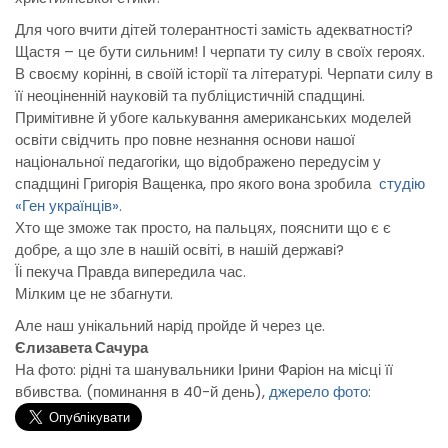
Для чого вчити дітей толерантності замість адекватності?
Щастя – це бути сильним! І черпати ту силу в своїх героях.
В своєму корінні, в своїй історії та літературі. Черпати силу в
її неоціненній науковій та публіцистичній спадщині.
Примітивне й убоге калькування американських моделей
освіти свідчить про повне незнання основи нашої
національної педагогіки, що відображено передусім у
спадщині Григорія Ващенка, про якого вона зробила
студію
«Ген українців».
Хто ще зможе так просто, на пальцях, пояснити що є є
добре, а що зле в нашій освіті, в нашій державі?
Їі пекуча Правда випередила час.
Мілким це не збагнути.
Але наш унікальний нарід пройде й через це.
Єлизавета Сачура
На фото: рідні та шанувальники Ірини Фаріон на місці її
вбивства. (поминання в 40-й день),
джерело фото: