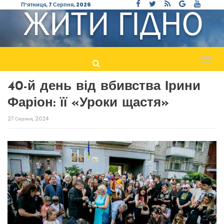
П’ятниця, 7 Серпня, 2026
Пере
навіг
40-й день від вбивства Ірини
Фаріон: її «Уроки щастя»
27 Серпня, 2024