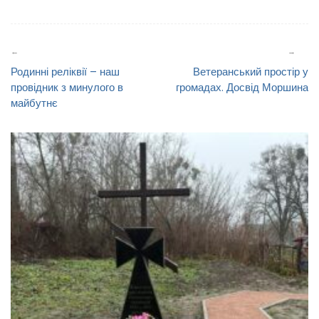
Навігація
записів
Родинні реліквії – наш
Ветеранський простір у
провідник з минулого в
громадах. Досвід Моршина
майбутнє