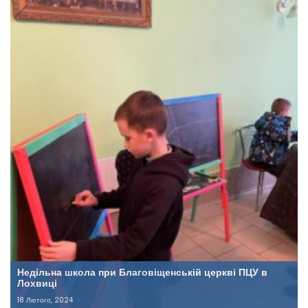
Недільна школа при Благовіщенській церкві ПЦУ в
Лохвиці
18 Лютого, 2024