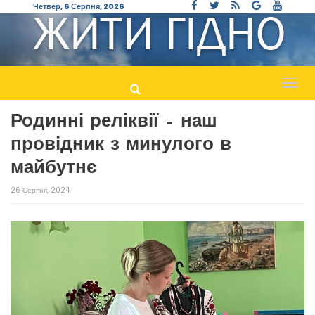
Четвер, 6 Серпня, 2026
Пере
навіг
Родинні реліквії – наш
провідник з минулого в
майбутнє
26 Серпня, 2024