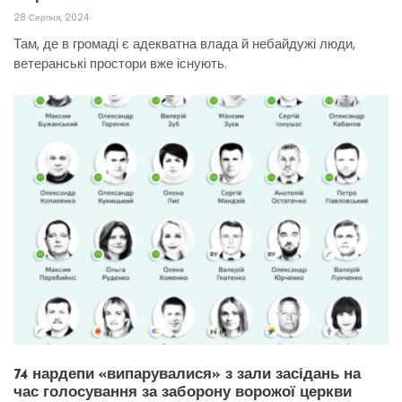
28 Серпня, 2024
Там, де в громаді є адекватна влада й небайдужі люди,
ветеранські простори вже існують.
74 нардепи «випарувалися» з зали засідань на
час голосування за заборону ворожої церкви