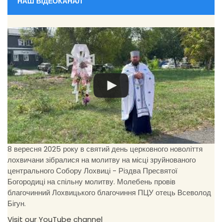
НАШ ВІДЕОКАНАЛ
8 вересня 2025 року в святий день церковного новоліття
лохвичани зібралися на молитву на місці зруйнованого
центрального Собору Лохвиці - Різдва Пресвятої
Богородиці на спільну молитву. Молебень провів
благочинний Лохвицького благочиння ПЦУ отець Всеволод
Бігун.
Visit our YouTube channel