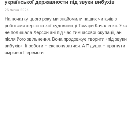
української державности під звуки вибухів
25 Липня, 2024
На початку цього року ми знайомили наших читачів з
роботами херсонської художницці Тамари Качаленко. Яка
не полишала Херсон ані під час тимчасової окупації, ані
після його звільнення. Вона продовжує творити «під звуки
вибухів». Її роботи – експонуватися. А її душа – прагнути
омріяної Перемоги.