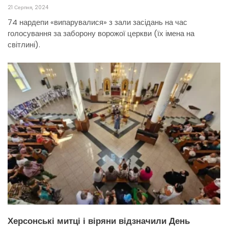
21 Серпня, 2024
74 нардепи «випарувалися» з зали засідань на час
голосування за заборону ворожої церкви (їх імена на
світлині).
Херсонські митці і віряни відзначили День