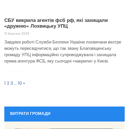
СБУ викрила агентів фсб рф, які захищали
«дружню» Лохвицьку УПЦ
12 Березня, 2024
Завдяки роботі Служби Безпеки України лохвичани вкотре
можуть пересвідчитися, що так звану Благовіщенську
громаду УПЦ інформаційно супроводжувала і захищала
пряма агентура ФСБ, яку сьогодні «накрили» у Києві.
Пагінація
записів
1
2
3
…
10
»
ВИТРАТИ ГРОМАДИ