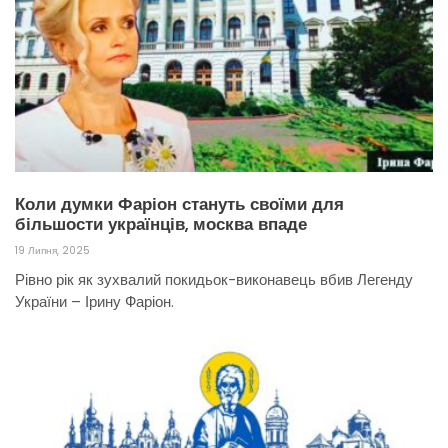
Коли думки Фаріон стануть своїми для
більшости українців, москва впаде
19 Липня, 2025
Рівно рік як зухвалий покидьок-виконавець вбив Легенду
України – Ірину Фаріон.