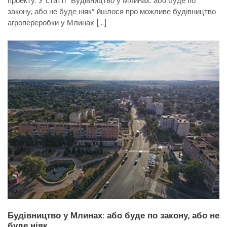
проекту. У статті “Будівництво у Млинах: або буде по
закону, або не буде ніяк” йшлося про можливе будівництво
агропереробки у Млинах […]
Будівництво у Млинах: або буде по закону, або не
буде ніяк