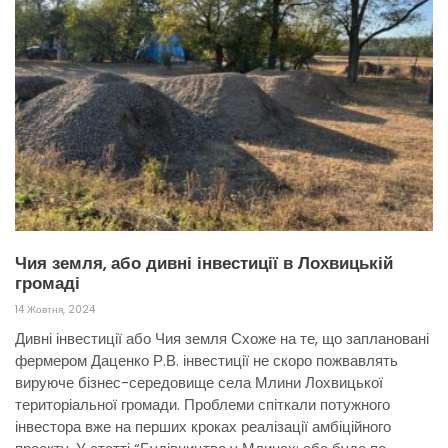
Чия земля, або дивні інвестиції в Лохвицькій
громаді
14 Жовтня, 2024
Дивні інвестиції або Чия земля Схоже на те, що заплановані
фермером Даценко Р.В. інвестиції не скоро пожвавлять
вируюче бізнес-середовище села Млини Лохвицької
територіальної громади. Проблеми спіткали потужного
інвестора вже на перших кроках реалізації амбіційного