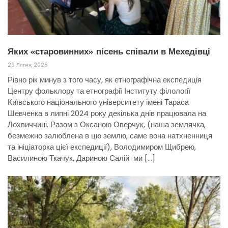
Яких «старовинних» пісень співали в Мехедівці
29 Липня, 2025
Рівно рік минув з того часу, як етнографічна експедиція
Центру фольклору та етнографії Інституту філології
Київського національного університету імені Тараса
Шевченка в липні 2024 року декілька днів працювала на
Лохвиччині. Разом з Оксаною Оверчук, (наша землячка,
безмежно залюблена в цю землю, саме вона натхненниця
та ініціаторка цієї експедиції), Володимиром Щибрею,
Василиною Ткачук, Дариною Салій ми […]