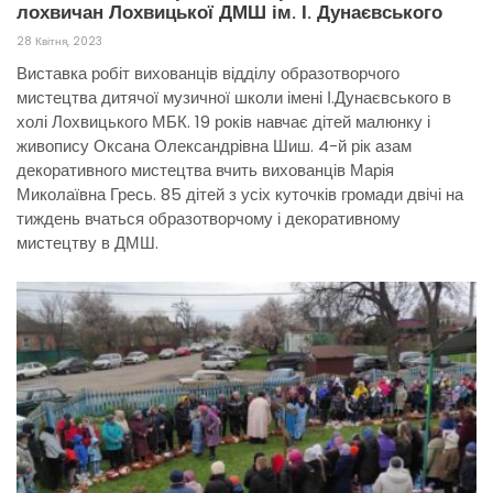
лохвичан Лохвицької ДМШ ім. І. Дунаєвського
28 Квітня, 2023
Виставка робіт вихованців відділу образотворчого
мистецтва дитячої музичної школи імені І.Дунаєвського в
холі Лохвицького МБК. 19 років навчає дітей малюнку і
живопису Оксана Олександрівна Шиш. 4-й рік азам
декоративного мистецтва вчить вихованців Марія
Миколаївна Гресь. 85 дітей з усіх куточків громади двічі на
тиждень вчаться образотворчому і декоративному
мистецтву в ДМШ.