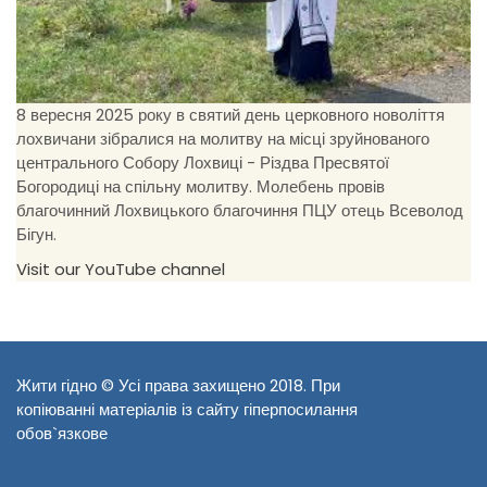
8 вересня 2025 року в святий день церковного новоліття
лохвичани зібралися на молитву на місці зруйнованого
центрального Собору Лохвиці - Різдва Пресвятої
Богородиці на спільну молитву. Молебень провів
благочинний Лохвицького благочиння ПЦУ отець Всеволод
Бігун.
Visit our YouTube channel
Жити гідно © Усі права захищено 2018. При
копіюванні матеріалів із сайту гіперпосилання
обов`язкове