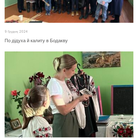
9 Грудня, 2024
По дідуха й калиту в Бодакву