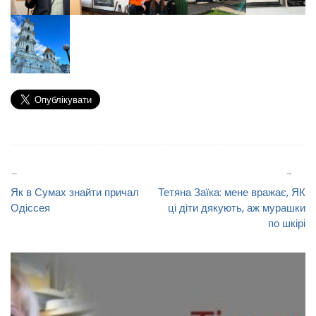
Навігація
записів
Як в Сумах знайти причал
Тетяна Заїка: мене вражає, ЯК
Одіссея
ці діти дякують, аж мурашки
по шкірі