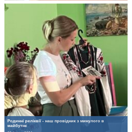
Родинні реліквії – наш провідник з минулого в
майбутнє