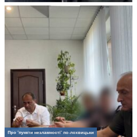
Про “пункти незламності” по-лохвицьки