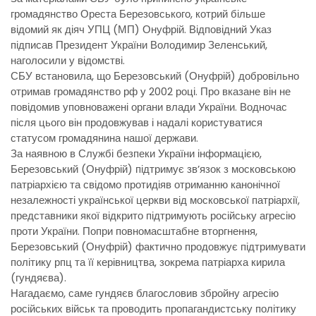
громадянство Ореста Березовського, котрий більше
відомий як діяч УПЦ (МП) Онуфрій. Відповідний Указ
підписав Президент України Володимир Зеленський,
наголосили у відомстві.
СБУ встановила, що Березовський (Онуфрій) добровільно
отримав громадянство рф у 2002 році. Про вказане він не
повідомив уповноважені органи влади України. Водночас
після цього він продовжував і надалі користуватися
статусом громадянина нашої держави.
За наявною в Службі безпеки України інформацією,
Березовський (Онуфрій) підтримує звʼязок з московською
патріархією та свідомо протидіяв отриманню канонічної
незалежності української церкви від московської патріархії,
представники якої відкрито підтримують російську агресію
проти України. Попри повномасштабне вторгнення,
Березовський (Онуфрій) фактично продовжує підтримувати
політику рпц та її керівництва, зокрема патріарха кирила
(гундяєва).
Нагадаємо, саме гундяєв благословив збройну агресію
російських військ та проводить пропагандистську політику