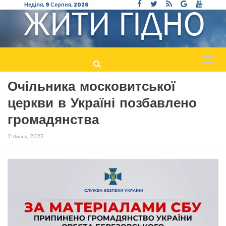
Неділя, 9 Серпня, 2026
Пере
навіг
Очільника московитської
церкви в Україні позбавлено
громадянства
2 Липня, 2025