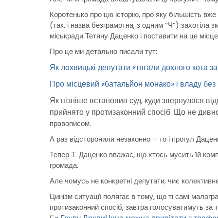
Коротенько про цю історію, про яку більшість вже
(так, і назва безграмотна, з одним “Ч”) захотіла 
міськради Тетяну Даценко і поставити на це місц
Про це ми детально писали тут:
Як лохвицькі депутати «тягали дохлого кота за
Про місцевий «батальйон монако» і владу без 
Як пізніше встановив суд, куди звернулася ві
прийнято у протизаконний спосіб. Що не дивно 
правописом.
А раз відсторонили незаконно – то і прогул Даце
Тепер Т. Даценко вважає, що хтось мусить їй комп
громада.
Але чомусь не конкретні депутати, чиє колективн
Цинізм ситуації полягає в тому, що ті самі малогра
протизаконний спосіб, завтра голосуватимуть за т