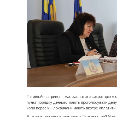
Півмільйона гривень має заплатити секретарю мі
пункт порядку денного мають проголосувати депут
коли пересічні лохвичани мають вкотре оплатити 
Але чи ж громада влаштувала їй ці прогули? Чом