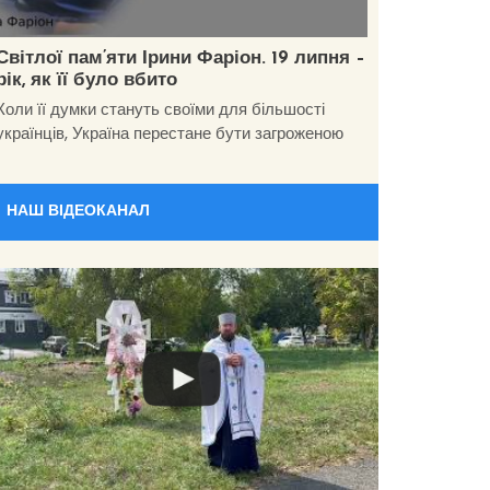
Світлої пам’яти Ірини Фаріон. 19 липня –
рік, як її було вбито
Коли її думки стануть своїми для більшості
українців, Україна перестане бути загроженою
НАШ ВІДЕОКАНАЛ