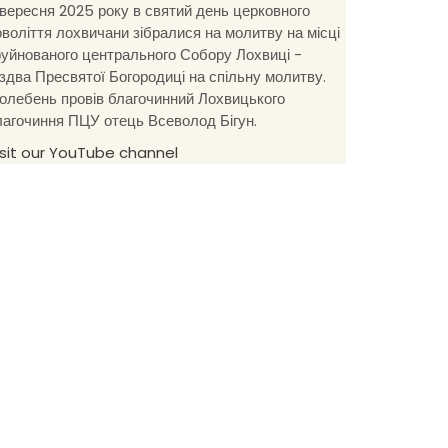
 вересня 2025 року в святий день церковного
оволіття лохвичани зібралися на молитву на місці
руйнованого центрального Собору Лохвиці -
іздва Пресвятої Богородиці на спільну молитву.
олебень провів благочинний Лохвицького
лагочиння ПЦУ отець Всеволод Бігун.
isit our YouTube channel