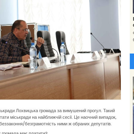
ськради Лохвицька громада за вимушений прогул.
Такий
ати міськради на найближчій сесії. Це наочний випадок,
беззаконня/безграмотність ними ж обраних депутатів.
у громада має платити?