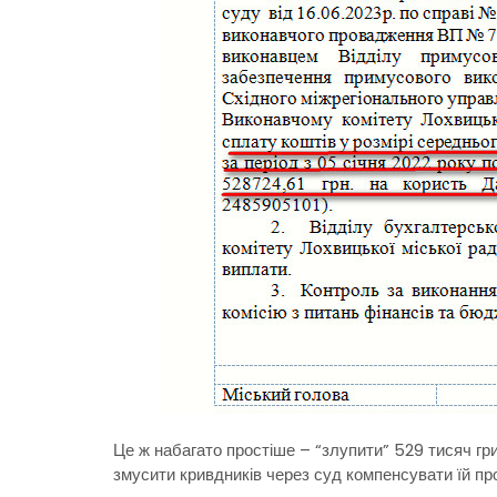
Це ж набагато простіше – “злупити” 529 тисяч гри
змусити кривдників через суд компенсувати їй пр