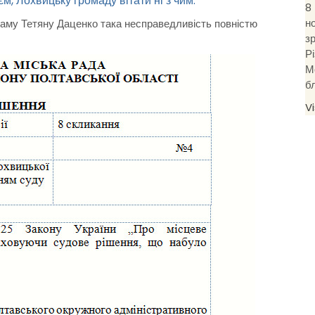
, Лохвицьку громаду вітати ні з чим.
8
н
 саму Тетяну Даценко така несправедливість повністю
з
Р
М
б
V