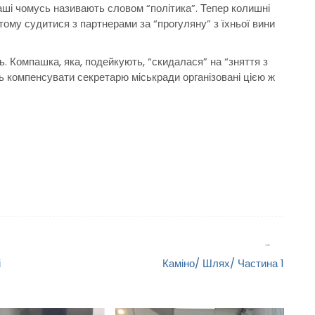
гаші чомусь називають словом “політика”. Тепер колишні
тому судитися з партнерами за “прогуляну” з їхньої вини
ань. Компашка, яка, подейкують, “скидалася” на “зняття з
ь компенсувати секретарю міськради організовані цією ж
і
Каміно/ Шлях/ Частина 1