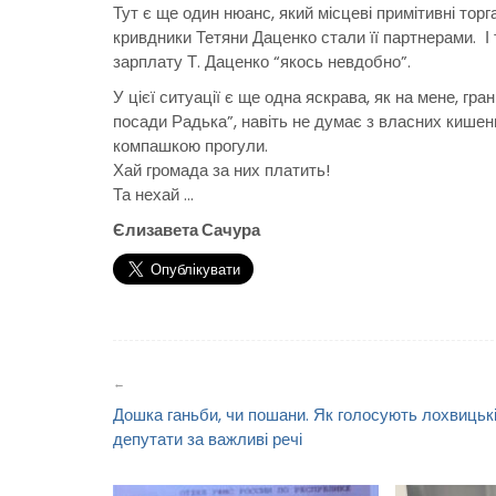
Тут є ще один нюанс, який місцеві примітивні тор
кривдники Тетяни Даценко стали її партнерами. І 
зарплату Т. Даценко “якось невдобно”.
У цієї ситуації є ще одна яскрава, як на мене, гр
посади Радька”, навіть не думає з власних кишен
компашкою прогули.
Хай громада за них платить!
Та нехай …
Єлизавета Сачура
Навігація
записів
Дошка ганьби, чи пошани. Як голосують лохвицьк
депутати за важливі речі