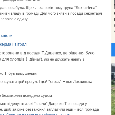
 давно забула. Ще кілька років тому група “ЛохвиЧина”
змінити владу в громаді. Для чого зняти з посади секретаря
е “свою” людину.
 хвіст»
керма і вітрил
дсторонена від посади Т.Даценко, це рішення було
для хлопців (і ді
вчат), які не дружать навіть з
нко Т. був вимушеним.
енсувати цей прогул. І цей “хтось” – вся Лохвицька
е беззаконня доведено судом.
мотні депутати, які “зняли” Даценко Т. з посади у
е, щоб за їхнє беззаконня заплатили інші – вся громада.