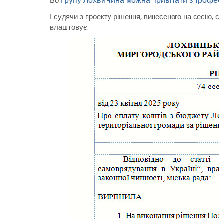
Групу ЛохвиЧина можна привітати з трофеєм
Бо
І судячи з проекту рішення, винесеного на сесію,
влаштовує.