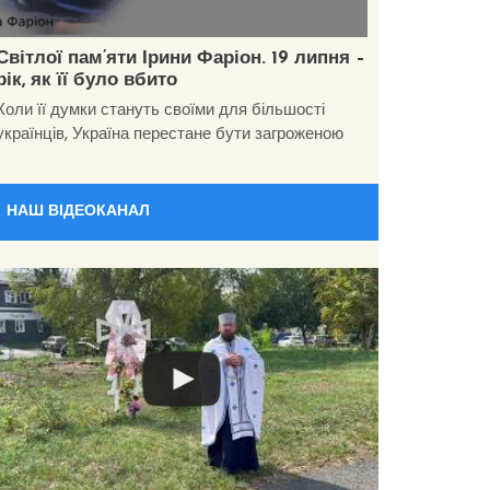
Світлої пам’яти Ірини Фаріон. 19 липня –
рік, як її було вбито
Коли її думки стануть своїми для більшості
українців, Україна перестане бути загроженою
НАШ ВІДЕОКАНАЛ