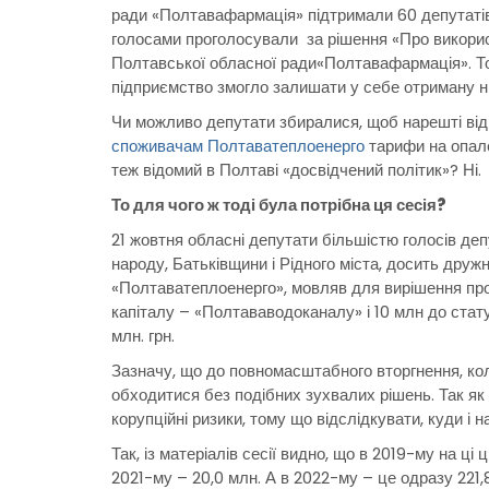
ради «Полтавафармація» підтримали 60 депутатів 
голосами проголосували за рішення «Про викори
Полтавської обласної ради«Полтавафармація». Т
підприємство змогло залишати у себе отриману н
Чи можливо депутати збиралися, щоб нарешті ві
споживачам Полтаватеплоенерго
тарифи на опале
теж відомий в Полтаві «досвідчений політик»? Ні.
То для чого ж тоді була потрібна ця сесія?
21 жовтня обласні депутати більшістю голосів деп
народу, Батьківщини і Рідного міста, досить дружн
«Полтаватеплоенерго», мовляв для вирішення про
капіталу – «Полтававодоканалу» і 10 млн до стат
млн. грн.
Зазначу, що до повномасштабного вторгнення, кол
обходитися без подібних зухвалих рішень. Так як
корупційні ризики, тому що відслідкувати, куди і 
Так, із матеріалів сесії видно, що в 2019-му на ці 
2021-му – 20,0 млн. А в 2022-му – це одразу 221,