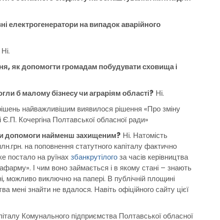
і електрогенератори на випадок аварійного
Ні.
ня, як допомогти громадам побудувати сховища і
гли б малому бізнесу чи аграріям області?
Ні.
 рішень найважливішим виявилося рішення «Про зміну
 Є.П. Кочергіна Полтавської обласної ради»
чи допомоги найменш захищеним?
Ні. Натомість
лн.грн. на поповнення статутного капіталу фактично
ке постало на руїнах
збанкрутілого
за часів керівництва
арму». І чим воно займається і в якому стані – знають
нні, можливо виключно на папері. В публічній площині
ва мені знайти не вдалося. Навіть офіційного сайту цієї
апіталу Комунального підприємства Полтавської обласної