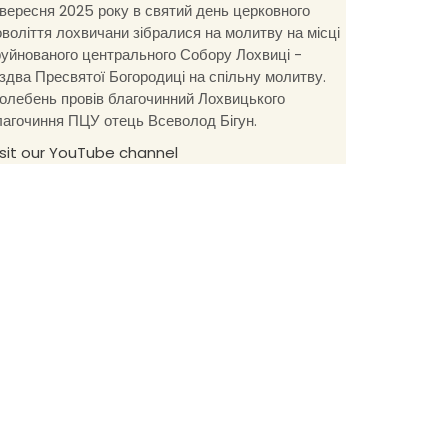
 вересня 2025 року в святий день церковного
оволіття лохвичани зібралися на молитву на місці
руйнованого центрального Собору Лохвиці -
іздва Пресвятої Богородиці на спільну молитву.
олебень провів благочинний Лохвицького
лагочиння ПЦУ отець Всеволод Бігун.
isit our YouTube channel