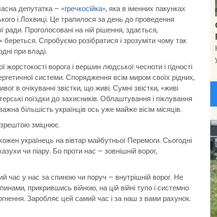
ласна депутатка –
«гречкосійка»
, яка в іменних пакунках
ого і Лохвиці. Це трапилося за день до проведення
ї ради. Проголосовані на ній рішення, здається,
а» береться. Спробуємо розібратися і зрозуміти чому так
одні при владі.
ї жорстокості ворога і вершин людської чесноти і гідності
ергетичної системи. Спорядження всім миром своїх рідних,
ивог в очікуванні звістки, що живі. Сумні звістки, «живі
нтерські поїздки до захисників. Облаштування і піклування
еважна більшість українців ось уже майже вісім місяців.
і зрештою зміцнює.
кожен українець на вівтар майбутньої Перемоги. Сьогодні
азухи чи піару. Бо проти нас – зовнішній ворог,
мий час у нас за спиною чи поруч – внутрішній ворог. Не
инами, прикрившись війною, на цій війні тупо і системно
гнення. Заробляє цей самий час і за наш з вами рахунок.