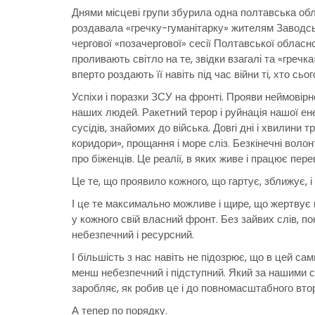
Днями місцеві групи збурила одна полтавська об
роздавала «гречку-гуманітарку» жителям Заводськ
чергової «позачергової» сесії Полтавської обласно
проливають світло на те, звідки взагалі та «гречк
вперто роздають її навіть під час війни ті, хто сьог
Успіхи і поразки ЗСУ на фронті. Прояви неймовірно
наших людей. Ракетний терор і руйнація нашої ен
сусідів, знайомих до війська. Довгі дні і хвилини тр
коридори», прощання і море сліз. Безкінечні воло
про біженців. Це реалії, в яких живе і працює пер
Це те, що проявило кожного, що гартує, зближує, 
І це те максимально можливе і щире, що жертвує 
у кожного свій власний фронт. Без зайвих слів, пок
небезпечний і ресурсний.
І більшість з нас навіть не підозрює, що в цей са
менш небезпечний і підступний. Який за нашими сп
заробляє, як робив це і до повномасштабного втор
А тепер по порядку.