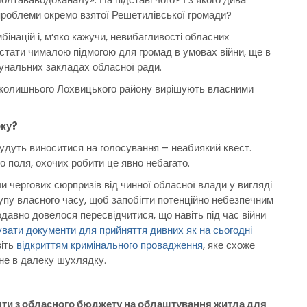
роблеми окремо взятої Решетилівської громади?
мбінацій і, м‘яко кажучи, невибагливості обласних
 стати чималою підмогою для громад в умовах війни, ще в
унальних закладах обласної ради.
и колишнього Лохвицького району вирішують власними
оку?
будуть виноситися на голосування – неабиякий квест.
о поля, охочих робити це явно небагато.
чи чергових сюрпризів від чинної обласної влади у вигляді
купу власного часу, щоб запобігти потенційно небезпечним
одавно довелося пересвідчитися, що навіть під час війни
вати документи для прийняття дивних як на сьогодні
віть
відкриттям кримінального провадження
, яке схоже
ене в далеку шухлядку.
ошти з обласного бюджету на облаштування житла для