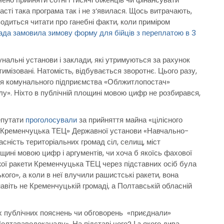
асті така програма так і не з‘явилася. Щось витрачають,
одиться читати про ганебні факти, коли приміром
ада замовила зимову форму для бійців з переплатою в 3
унальні установи і заклади, які утримуються за рахунок
мізовані. Натомість, відбувається зворотнє. Цього разу,
ня комунального підприємства «Облжитлопостач»
у». Ніхто в публічній площині мовою цифр не розбирався,
депутати
проголосували
за прийняття майна «цілісного
 «Кременчуцька ТЕЦ» Державної установи «Навчально-
асність територіальних громад сіл, селищ, міст
ощині мовою цифр і аргументів, чи хоча б якоїсь фахової
ожої ракети Кременчуцька ТЕЦ через підставних осіб була
ого», а коли в неї влучили рашистські ракети, вона
авіть не Кременчуцькій громаді, а Полтавській обласній
х публічних пояснень чи обговорень «приєднали»
лтававодоканалу». На підставі чого? І з якого дива