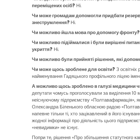
переміщених осіб?
Ні.
Чи може громадам допомогли придбати резервн
знеструмлення?
Ні.
Чи можливо йшла мова про допомогу фронту?
Чи можливо підіймалися і були вирішені питан
укриття?
Ні.
Чи можливо були прийняті рішення, які допомо
Чи може щось зроблене для освіти?
З освітніх
найменування Гадяцького профільного ліцею імені
А можливо щось зроблено в галузі медицини 
депутати чомусь проголосували за виділення 10 м
неіснуючому підприємству «Полтавафармація», я
Олександра Біленького обласною радою «Полтаваф
напевне тільки ті, хто зацікавлений в його існува
жодної інформації про діяльність цього підприємст
«невидимки» не існує.
Попри те, рішення «Про збільшення статутного к