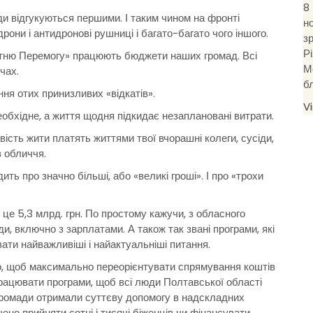
8
и відгукуються першими. І таким чином на фронті
н
дрони і антидронові рушниці і багато-багато чого іншого.
з
Р
бутню Перемогу» працюють бюджети наших громад. Всі
М
чах.
б
ння отих принизливих «відкатів».
V
обхідне, а життя щодня підкидає незаплановані витрати.
вість жити платять життями твої вчорашні колеги, сусіди,
в обличчя.
ть про значно більші, або «великі гроші». І про «трохи
е 5,3 млрд. грн. По простому кажучи, з обласного
, включно з зарплатами. А також так звані програми, які
ти найважливіші і найактуальніші питання.
ого, щоб максимально переорієнтувати спрямування коштів
апрацювати програми, щоб всі люди Полтавської області
і громади отримали суттєву допомогу в надскладних
о прийняти сотні і тисячі біженців чи фінансувати