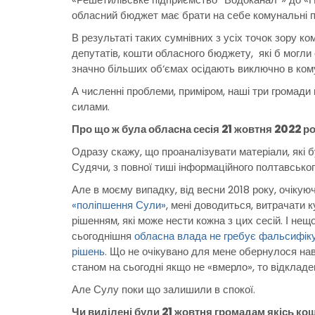
обласний бюджет має брати на себе комунальні п
В результаті таких сумнівних з усіх точок зору ко
депутатів, кошти обласного бюджету, які б могли
значно більших об‘ємах осідають виключно в ком
А численні проблеми, приміром, наші три громад
силами.
Про що ж була обласна сесія 21 жовтня 2022 р
Одразу скажу, що проаналізувати матеріали, які 
Судячи, з повної тиші інформаційного полтавськог
Але в моєму випадку, від весни 2018 року, очікую
«поліпшення Сули»
, мені доводиться, витрачати 
рішенням, які може нести кожна з цих сесій. І нещ
сьогоднішня
обласна влада не гребує фальсифіку
рішень
. Що не очікувано для мене обернулося на
станом на сьогодні якщо не «вмерло», то відклад
Але Сулу поки що залишили в спокої.
Чи виділені були 21 жовтня громадам якісь к