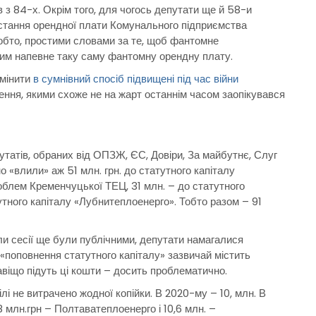
з 84-х. Окрім того, для чогось депутати ще й 58-и
стання орендної плати Комунального підприємства
обто, простими словами за те, щоб фантомне
им напевне таку саму фантомну орендну плату.
дмінити
в сумнівний спосіб підвищені під час війни
ння, якими схоже не на жарт останнім часом заопікувався
утатів, обраних від ОПЗЖ, ЄС, Довіри, За майбутнє, Слуг
о «влили» аж 51 млн. грн. до статутного капіталу
блем Кременчуцької ТЕЦ, 31 млн. – до статутного
утного капіталу «Лубнитеплоенерго». Тобто разом – 91
и сесії ще були публічними, депутати намагалися
 «поповнення статутного капіталу» зазвичай містить
навіщо підуть ці кошти – досить проблематично.
цілі не витрачено жодної копійки. В 2020-му – 10, млн. В
8 млн.грн – Полтаватеплоенерго і 10,6 млн. –