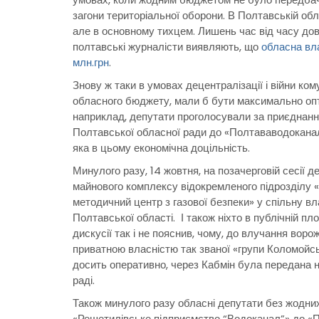
загони територіальної оборони. В Полтавській обл
але в основному тихцем. Лишень час від часу дов
полтавські журналісти виявляють, що
обласна вл
млн.грн
.
Знову ж таки в умовах децентралізації і війни ком
обласного бюджету, мали б бути максимально опти
наприклад, депутати проголосували за приєднан
Полтавської обласної ради до «Полтававодоканал
яка в цьому економічна доцільність.
Минулого разу, 14 жовтня, на позачерговій сесії 
майнового комплексу відокремленого підрозділу
методичний центр з газової безпеки» у спільну вл
Полтавської області. І також ніхто в публічній пл
дискусії так і не пояснив, чому, до влучання вор
приватною власністю так званої «групи Коломойськ
досить оперативно, через Кабмін була передана н
раді.
Також минулого разу обласні депутати без жодни
«Решетилівське підприємство “Водоканал”» до «По