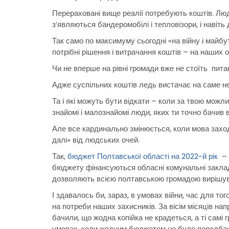
Перераховані вище реалії потребують коштів. Люд
з’являються бандеромобілі і тепловізори, і навіть 
Так само по максимуму сьогодні «на війну і май
потрібні рішення і витрачання коштів – на наших о
Чи не вперше на рівні громади вже не стоїть пита
Адже суспільних коштів ледь вистачає на саме не
Та і які можуть бути відкати – коли за твою можли
знайомі і малознайомі люди, яких ти точно бачив 
Але все кардинально змінюється, коли мова заходи
далі» від людських очей.
Так,
бюджет Полтавської області на 2022-й рік
– ц
бюджету фінансуються обласні комунальні заклади
дозволяють всією полтавською громадою вирішува
І здавалось би, зараз, в умовах війни, час для т
на потреби наших захисників. За вісім місяців н
бачили, що жодна копійка не крадеться, а ті сам
умовах, коли жодним бюджетом не було передбачен