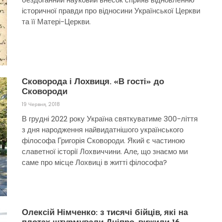
історичної правди про відносини Української Церкви
та її Матері-Церкви.
Сковорода і Лохвиця. «В гості» до
Сковороди
19 Червня, 2018
В грудні 2022 року Україна святкуватиме 300-ліття
з дня народження найвидатнішого українського
філософа Григорія Сковороди. Який є частиною
славетної історії Лохвиччини. Але, що знаємо ми
саме про місце Лохвиці в житті філософа?
Олексій Німченко: з тисячі бійців, які на