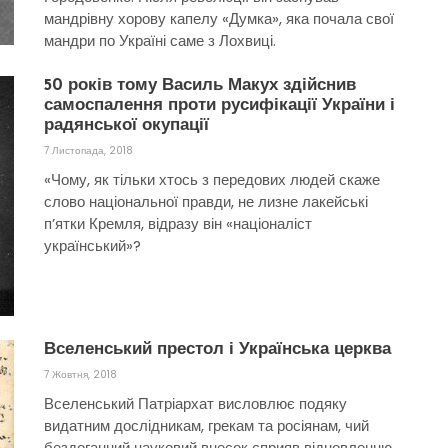
мандрівну хорову капелу «Думка», яка почала свої
мандри по Україні саме з Лохвиці.
50 років тому Василь Макух здійснив
самоспалення проти русифікації України і
радянської окупації
7 Листопада, 2018
«Чому, як тільки хтось з передових людей скаже
слово національної правди, не лизне лакейські
п’ятки Кремля, відразу він «націоналіст
український»?
Вселенський престол і Українська церква
7 Жовтня, 2018
Вселенський Патріархат висловлює подяку
видатним дослідникам, грекам та росіянам, чий
бездоганний науковий внесок сприяв відновленню