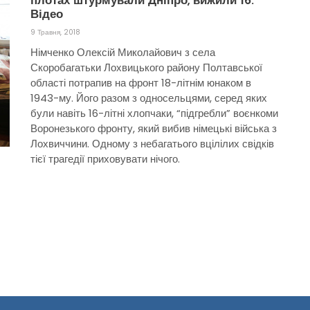
плотах штурмували Дніпро, вижили 16.
Відео
9 Травня, 2018
Німченко Олексій Миколайович з села
Скоробагатьки Лохвицького району Полтавської
області потрапив на фронт 18-літнім юнаком в
1943-му. Його разом з односельцями, серед яких
були навіть 16-літні хлопчаки, “підгребли” воєнкоми
Воронезького фронту, який вибив німецькі війська з
Лохвиччини. Одному з небагатього вцілілих свідків
тієї трагедії приховувати нічого.