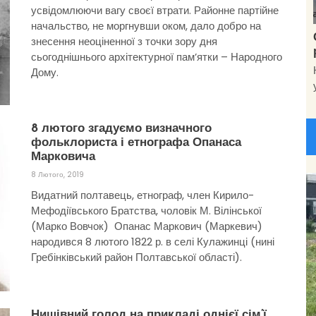
усвідомлюючи вагу своєї втрати. Районне партійне
начальство, не моргнувши оком, дало добро на
знесення неоціненної з точки зору дня
сьогоднішнього архітектурної пам’ятки – Народного
Дому.
8 лютого згадуємо визначного
фольклориста і етнографа Опанаса
Марковича
8 Лютого, 2019
Видатний полтавець, етнограф, член Кирило-
Мефодіївського Братства, чоловік М. Вілінської
(Марко Вовчок) Опанас Маркович (Маркевич)
народився 8 лютого 1822 р. в селі Кулажинці (нині
Гребінківський район Полтавської області).
Нищівний голод на прикладі однієї сім’ї.