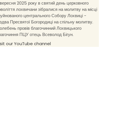
 вересня 2025 року в святий день церковного
оволіття лохвичани зібралися на молитву на місці
руйнованого центрального Собору Лохвиці -
іздва Пресвятої Богородиці на спільну молитву.
олебень провів благочинний Лохвицького
лагочиння ПЦУ отець Всеволод Бігун.
isit our YouTube channel