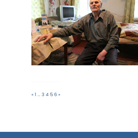
Пагінація
записів
«
1
…
3
4
5
6
»