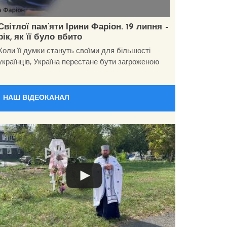
Світлої пам’яти Ірини Фаріон. 19 липня –
рік, як її було вбито
Коли її думки стануть своїми для більшості
українців, Україна перестане бути загроженою
НАШ ВІДЕОКАНАЛ