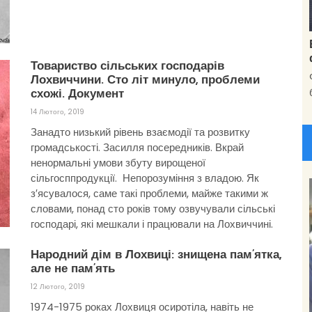
Товариство сільських господарів
Лохвиччини. Сто літ минуло, проблеми
схожі. Документ
14 Лютого, 2019
Занадто низький рівень взаємодії та розвитку
громадськості. Засилля посередників. Вкрай
ненормальні умови збуту вирощеної
сільгосппродукції. Непорозуміння з владою. Як
з′ясувалося, саме такі проблеми, майже такими ж
словами, понад сто років тому озвучували сільські
господарі, які мешкали і працювали на Лохвиччині.
Народний дім в Лохвиці: знищена пам’ятка,
але не пам’ять
12 Лютого, 2019
1974-1975 роках Лохвиця осиротіла, навіть не