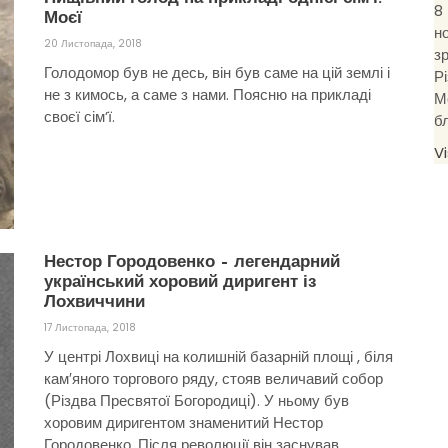
8
Моєї
н
20 Листопада, 2018
з
Голодомор був не десь, він був саме на цій землі і
Р
не з кимось, а саме з нами. Поясню на прикладі
М
своєї сім’ї.
б
V
Нестор Городовенко – легендарний
український хоровий диригент із
Лохвиччини
17 Листопада, 2018
У центрі Лохвиці на колишній базарній площі , біля
кам′яного торгового ряду, стояв величавий собор
(Різдва Пресвятої Богородиці). У ньому був
хоровим диригентом знаменитий Нестор
Городовенко. Після революції він заснував