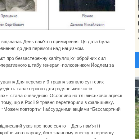
відзначає День пам’яті і примирення. Ця дата була
внення до дня перемоги над нацизмом.
Акт про беззастережну капітуляцію” збройних сил
 оперативного штабу генерал-полковником Йодлем за
кування Дня перемоги 9 травня зазнало суттєвих
уздість характерного для радянських часів
х» стала очевидною. Особливо на тлі військової агресії
 і тому, що в Росії 9 травня перетворили в фальшивку,
у “Можем повторіть” і абсурдними акціями “Бєссмєртний
писаний указ про нове свято – День пам’яті і
країнського народу, його значному внеску в перемогу