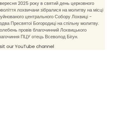
 вересня 2025 року в святий день церковного
оволіття лохвичани зібралися на молитву на місці
руйнованого центрального Собору Лохвиці -
іздва Пресвятої Богородиці на спільну молитву.
олебень провів благочинний Лохвицького
лагочиння ПЦУ отець Всеволод Бігун.
isit our YouTube channel