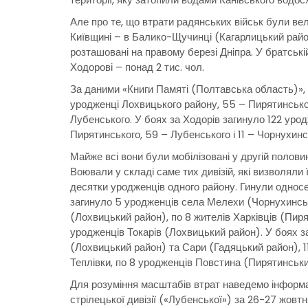
Але про те, що втрати радянських військ були ве
Київщині – в Балико-Щучинці (Кагарлицький район
розташовані на правому березі Дніпра. У братські
Ходорові – понад 2 тис. чол.
За даними «Книги Памяті (Полтавська область)»,
уродженці Лохвицького району, 55 – Пирятинського
Лубенського. У боях за Ходорів загинуло 122 урод
Пирятинського, 59 – Лубенського і 11 – Чорнухинс
Майже всі вони були мобілізовані у другій половин
Воювали у складі саме тих дивізій, які визволяли ї
десятки уродженців одного району. Гинули односе
загинуло 5 уродженців села Мелехи (Чорнухинськ
(Лохвицький район), по 8 жителів Харківців (Пиря
уродженців Токарів (Лохвицький район). У боях з
(Лохвицький район) та Сари (Гадяцький район), 11
Теплівки, по 8 уродженців Повстина (Пирятинськи
Для розуміння масштабів втрат наведемо інформа
стрілецької дивізії («Лубенської») за 26-27 жовтн