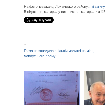
На фото: мешканці Лохвицького району,
які загин
В підготовці матеріалу використані матеріали з ФБ
Навігація
записів
Гроза не завадила спільній молитві на місці
майбутнього Храму