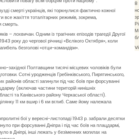
 і висловити повагу всім борцям проти нацизму”.
8
н
лузді смерті українців, які торкнулися фактично кожної
з
ти все жахіття тоталітарних режимів, зокрема,
Р
и смерть.
М
ів – лохвичан. Одним із трагічних епізодів трагедії Другої
б
1943 року до чергової річниці «Вєлікого Октября», коли
V
загибель безголові «отци-командіри».
ічно-західної Полтавщини тисячі місцевих чоловіків були
ідготовки. Сотні уродженців Гребінківського, Пирятинського,
х районів області загинули під час боїв при форсуванні
ацдарму (включав частини територій нинішніх
бласті та Канівського району Черкаської області).
лянку 11 км вшир і 6 км вглиб. Саме йому належала
опролитні бої у вересні-листопаді 1943 р. забрали десятки
инуло при форсуванні Дніпра і під час боїв на плацдармі,
ло в Дніпрі, інші лежать у безіменних могилах на
сховища.