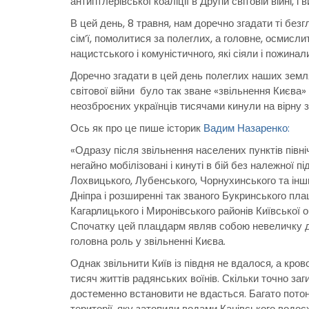
антигітлерівської коаліції в Другій світовій війні,
В цей день, 8 травня, нам доречно згадати ті безг
сім’ї, помолитися за полеглих, а головне, осмисли
нацистського і комуністичного, які сіяли і пожинал
Доречно згадати в цей день полеглих наших земляк
світової війни було так зване «звільнення Києва» 
неозброєних українців тисячами кинули на вірну 
Ось як про це пише історик
Вадим Назаренко:
«Одразу після звільнення населених пунктів півн
негайно мобілізовані
і кинуті в бій без належної п
Лохвицького, Лубенського, Чорнухинського та інши
Дніпра і розширенні так званого Букринського пл
Кагарлицького і Миронівського районів Київської о
Спочатку цей плацдарм являв собою невеличку ді
головна роль у звільненні Києва.
Однак звільнити Київ із півдня не вдалося, а кров
тисяч життів радянських воїнів. Скільки точно заг
достеменно встановити не вдасться. Багато потону
території, яку затопили водами Канівського водо