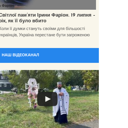
Світлої пам’яти Ірини Фаріон. 19 липня –
рік, як її було вбито
Коли її думки стануть своїми для більшості
українців, Україна перестане бути загроженою
НАШ ВІДЕОКАНАЛ