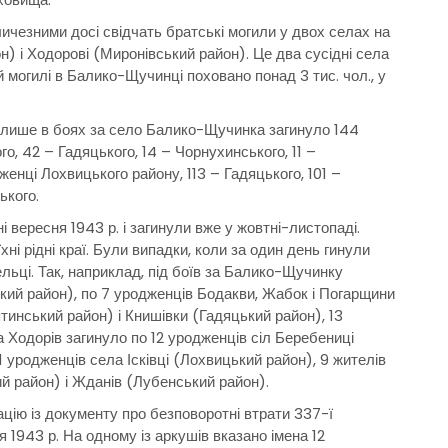
личезними досі свідчать братські могили у двох селах на
) і Ходорові (Миронівський район). Це два сусідні села
й могилі в Балико-Щучинці поховано понад 3 тис. чол., у
 лише в боях за село Балико-Щучинка загинуло 144
, 42 – Гадяцького, 14 – Чорнухинського, 11 –
женці Лохвицького району, 113 – Гадяцького, 101 –
ького.
і вересня 1943 р. і загинули вже у жовтні-листопаді.
хні рідні краї. Були випадки, коли за один день гинули
льці. Так, наприклад, під боїв за Балико-Щучинку
ий район), по 7 уродженців Бодакви, Жабок і Погарщини
тинський район) і Книшівки (Гадяцький район), 13
а Ходорів загинуло по 12 уродженців сіл Беребениці
 уродженців села Ісківці (Лохвицький район), 9 жителів
й район) і Жданів (Лубенський район).
цію із документу про безповоротні втрати 337-ї
я 1943 р. На одному із аркушів вказано імена 12