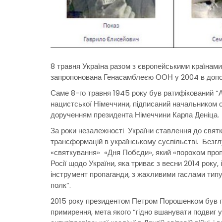
8 травня Україна разом з європейськими країнами 
запропонована Генасамблеєю ООН у 2004 в допо
Саме 8-го травня 1945 року був ратифікований “
нацистської Німеччини, підписаний начальником
дорученням президента Німеччини Карла Деніца.
За роки незалежності України ставлення до свят
трансформацій в українському суспільстві. Безгл
«святкування» «Дня Побєди», який «порохом пропа
Росії щодо України, яка триває з весни 2014 року,
інструмент пропаганди, з жахливими гаслами тип
полк”.
2015 року президентом Петром Порошенком був під
примирення, мета якого “гідно вшанувати подвиг у