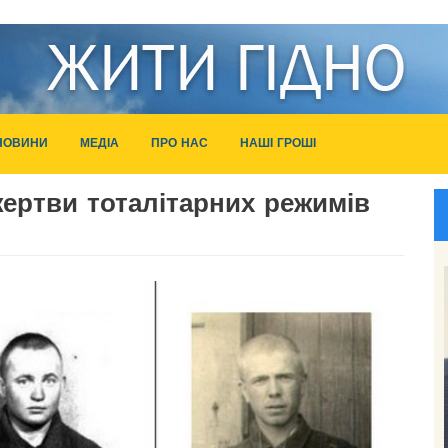
НОВИНИ
МЕДІА
ПРО НАС
НАШІ ГРОШІ
жертви тоталітарних режимів