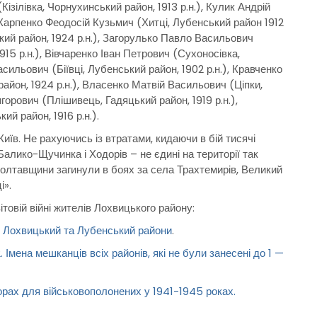
ілівка, Чорнухинський район, 1913 р.н.), Кулик Андрій
, Карпенко Феодосій Кузьмич (Хитці, Лубенський район 1912
ький район, 1924 р.н.), Загорулько Павло Васильович
1915 р.н.), Вівчаренко Іван Петрович (Сухоносівка,
сильович (Біївці, Лубенський район, 1902 р.н.), Кравченко
айон, 1924 р.н.), Власенко Матвій Васильович (Ціпки,
игорович (Плішивець, Гадяцький район, 1919 р.н.),
й район, 1916 р.н.).
Київ. Не рахуючись із втратами, кидаючи в бій тисячі
алико-Щучинка і Ходорів – не єдині на території так
Полтавщини загинули в боях за села Трахтемирів, Великий
і».
ітовій війні жителів Лохвицького району:
7. Лохвицький та Лубенський райони
.
 Імена мешканців всіх районів, які не були занесені до 1 —
орах для військовополонених у 1941-1945 роках.