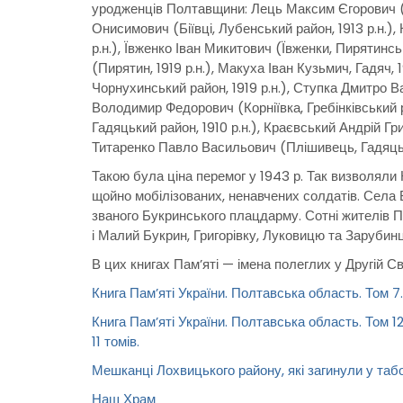
уродженців Полтавщини: Лець Максим Єгорович (Кіз
Онисимович (Біївці, Лубенський район, 1913 р.н.)
р.н.), Ївженко Іван Микитович (Ївженки, Пирятинс
(Пирятин, 1919 р.н.), Макуха Іван Кузьмич, Гадяч, 
Чорнухинський район, 1919 р.н.), Ступка Дмитро Ва
Володимир Федорович (Корніївка, Гребінківський р
Гадяцький район, 1910 р.н.), Краєвський Андрій Гр
Титаренко Павло Васильович (Плішивець, Гадяцьки
Такою була ціна перемог у 1943 р. Так визволяли 
щойно мобілізованих, ненавчених солдатів. Села Б
званого Букринського плацдарму. Сотні жителів 
і Малий Букрин, Григорівку, Луковицю та Зарубинц
В цих книгах Пам’яті — імена полеглих у Другій Св
Книга Пам’яті України. Полтавська область. Том 
Книга Пам’яті України. Полтавська область. Том 12.
11 томів.
Мешканці Лохвицького району, які загинули у таб
Наш Храм