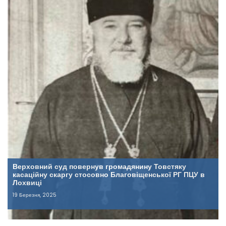
Верховний суд повернув громадянину Товстяку
касаційну скаргу стосовно Благовіщенської РГ ПЦУ в
Лохвиці
19 Березня, 2025