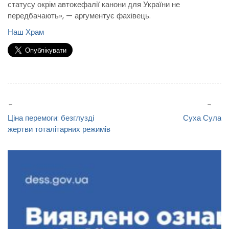
статусу окрім автокефалії канони для України не
передбачають», — аргументує фахівець.
Наш Храм
Навігація
записів
Ціна перемоги: безглузді
Суха Сула
жертви тоталітарних режимів