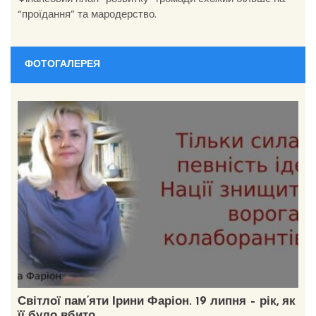
“проїдання” та мародерство.
ФОТОГАЛЕРЕЯ
Світлої пам’яти Ірини Фаріон. 19 липня – рік, як