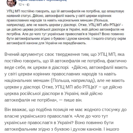
Вчений аргументує своє твердження тим, що УПЦ МП, яка
постійно говорить, що їй автокефалія не потрібна, фактично
веде себе, як церкви в діаспорі. «Дійсно, автокефалії мають
у світі церкви корінних православних народів та навіть
національних меншин (Польша, наприклад), але не мають
церкви у діаспорі. Отже, УПЦ МП або РПЦвУ – це дійсно
церква російської діаспори в Україні, якій дійсно
автокефалія не потрібна», — пише він.
Він вважає, що подібна позиція не має жодного стосунку до
власне українського православ’я. «Але до чого тут
українське православ’я в Україні? Воно повинно бути
автокефальним згідно з буквою і духом канонів. І іншого