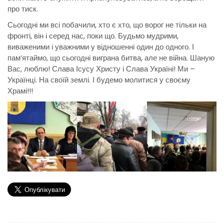
про тиск.
Сьогодні ми всі побачили, хто є хто, що ворог не тільки на
фронті, він і серед нас, поки що. Будьмо мудрими,
виваженими і уважними у відношенні один до одного. І
пам’ятаймо, що сьогодні виграна битва, але не війна. Шаную
Вас, люблю! Слава Ісусу Христу і Слава Україні! Ми –
Українці. На своїй землі. І будемо молитися у своєму
Храмі!!!