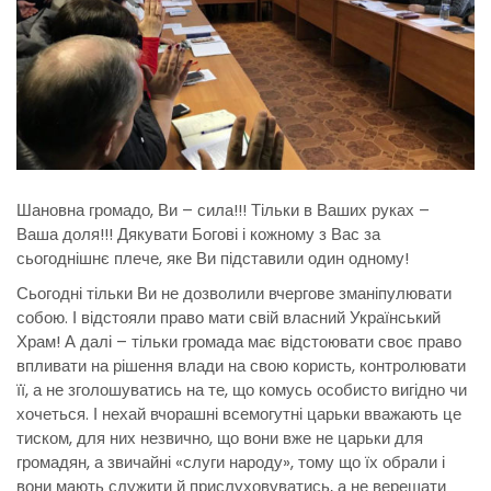
Шановна громадо, Ви – сила!!! Тільки в Ваших руках –
Ваша доля!!! Дякувати Богові і кожному з Вас за
сьогоднішнє плече, яке Ви підставили один одному!
Сьогодні тільки Ви не дозволили вчергове зманіпулювати
собою. І відстояли право мати свій власний Український
Храм! А далі – тільки громада має відстоювати своє право
впливати на рішення влади на свою користь, контролювати
її, а не зголошуватись на те, що комусь особисто вигідно чи
хочеться. І нехай вчорашні всемогутні царьки вважають це
тиском, для них незвично, що вони вже не царьки для
громадян, а звичайні «слуги народу», тому що їх обрали і
вони мають служити й прислуховуватись, а не верещати