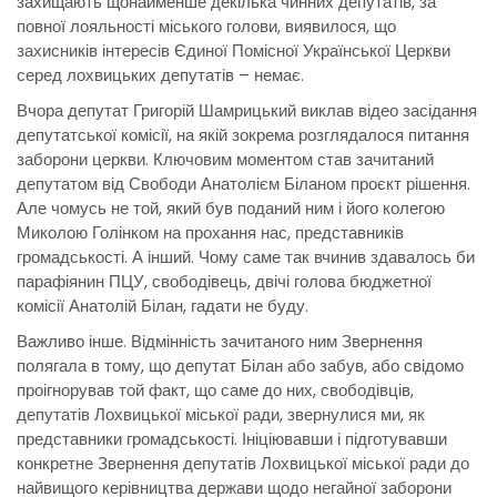
захищають щонайменше декілька чинних депутатів, за
повної лояльності міського голови, виявилося, що
захисників інтересів Єдиної Помісної Української Церкви
серед лохвицьких депутатів – немає.
Вчора депутат Григорій Шамрицький виклав відео засідання
депутатської комісії, на якій зокрема розглядалося питання
заборони церкви. Ключовим моментом став зачитаний
депутатом від Свободи Анатолієм Біланом проєкт рішення.
Але чомусь не той, який був поданий ним і його колегою
Миколою Голінком на прохання нас, представників
громадськості. А інший. Чому саме так вчинив здавалось би
парафіянин ПЦУ, свободівець, двічі голова бюджетної
комісії Анатолій Білан, гадати не буду.
Важливо інше. Відмінність зачитаного ним Звернення
полягала в тому, що депутат Білан або забув, або свідомо
проігнорував той факт, що саме до них, свободівців,
депутатів Лохвицької міської ради, звернулися ми, як
представники громадськості. Ініціювавши і підготувавши
конкретне Звернення депутатів Лохвицької міської ради до
найвищого керівництва держави щодо негайної заборони