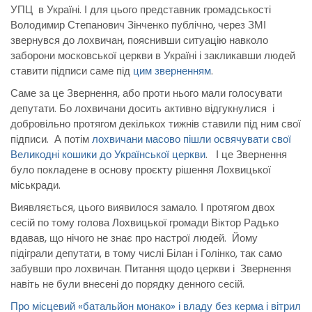
УПЦ в Україні. І для цього представник громадськості
Володимир Степанович Зінченко публічно, через ЗМІ
звернувся до лохвичан, пояснивши ситуацію навколо
заборони московської церкви в Україні і закликавши людей
ставити підписи саме під
цим зверненням
.
Саме за це Звернення, або проти нього мали голосувати
депутати. Бо лохвичани досить активно відгукнулися і
добровільно протягом декількох тижнів ставили під ним свої
підписи. А потім
лохвичани масово пішли освячувати свої
Великодні кошики до Української церкви
. І це Звернення
було покладене в основу проєкту рішення Лохвицької
міськради.
Виявляється, цього виявилося замало. І протягом двох
сесій по тому голова Лохвицької громади Віктор Радько
вдавав, що нічого не знає про настрої людей. Йому
підіграли депутати, в тому числі Білан і Голінко, так само
забувши про лохвичан. Питання щодо церкви і Звернення
навіть не були внесені до порядку денного сесій.
Про місцевий «батальйон монако» і владу без керма і вітрил