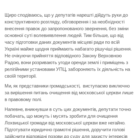
Щиро сподіваюсь, що у депутатів нарешті дійдуть руки до
конструктивного розгляду, обговорення і за необхідності
внесення правок до запропонованого звернення, без зміни
основної суті волевиявлення людей. Тим більше, що від
часу підготовки даних документів місцеві ради по всій
Україні майже щодня приймають набагато рішучіші рішення.
Не очікуючи прийняття відповідного Закону Верховною
Радою, вони розривають угоди оренди землі і приміщень з
релігійними установами УПЦ, забороняють їх діяльність на
своїй території.
Ми, як представники громадськості, виступаємо виключно
за вирішення питань очищення від московської церкви лише
в правовому полі.
Напевне, вникнувши в суть цих документів, депутати точно
побачать, що можуть і мусять зробити для очищення
Лохвицької громади від московської церкви вже негайно.
Підготувати юридично грамотні рішення, доручити голові
здійснити відповідні позови до суду для захисту інтересів