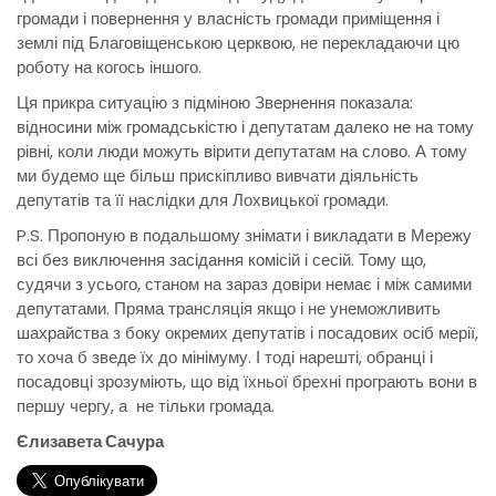
громади і повернення у власність громади приміщення і
землі під Благовіщенською церквою, не перекладаючи цю
роботу на когось іншого.
Ця прикра ситуацію з підміною Звернення показала:
відносини між громадськістю і депутатам далеко не на тому
рівні, коли люди можуть вірити депутатам на слово. А тому
ми будемо ще більш прискіпливо вивчати діяльність
депутатів та її наслідки для Лохвицької громади.
P.S. Пропоную в подальшому знімати і викладати в Мережу
всі без виключення засідання комісій і сесій. Тому що,
судячи з усього, станом на зараз довіри немає і між самими
депутатами. Пряма трансляція якщо і не унеможливить
шахрайства з боку окремих депутатів і посадових осіб мерії,
то хоча б зведе їх до мінімуму. І тоді нарешті, обранці і
посадовці зрозуміють, що від їхньої брехні програють вони в
першу чергу, а не тільки громада.
Єлизавета Сачура