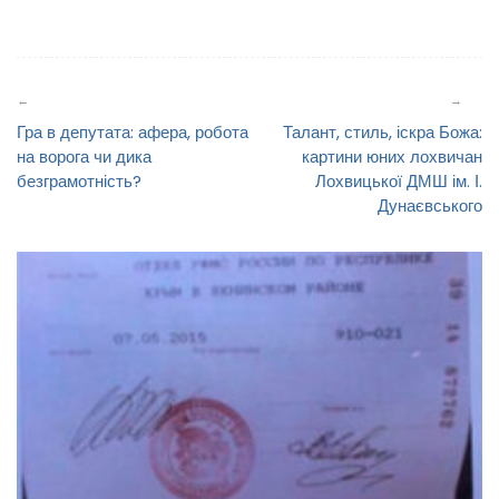
Навігація
записів
Гра в депутата: афера, робота
Талант, стиль, іскра Божа:
на ворога чи дика
картини юних лохвичан
безграмотність?
Лохвицької ДМШ ім. І.
Дунаєвського