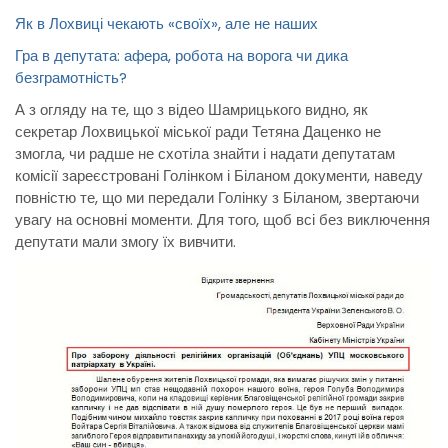
Як в Лохвиці чекають «своїх», але не наших
Гра в депутата: афера, робота на ворога чи дика
безграмотність?
А з огляду на те, що з відео Шамрицького видно, як
секретар Лохвицької міської ради Тетяна Даценко не
змогла, чи радше не схотіла знайти і надати депутатам
комісії зареєстровані Голінком і Біланом документи, наведу
повністю те, що ми передали Голінку з Біланом, звертаючи
увагу на основні моменти. Для того, щоб всі без виключення
депутати мали змогу їх вивчити.