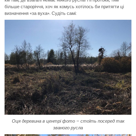
більше староріччя, хоч як комусь хотілось би притягти ці
визначення «за вуха». Судіть самі:
Оця деревина в центрі фото – стоїть посеред так
званого русла