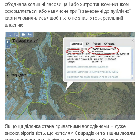
об’єднала колишні пасовища і або хитро тишком-нишком
оформляється, або навмисне при її занесенні до публічної
карти «помилились» щоб ніхто не знав, хто ж реальний
власник:
Якщо ця ділянка стане приватними володіннями – дуже
висока вірогідність, що жителям Свиридівки та іншим людям
просто одного дня відріжуть доступ до річки, бо мовляв,