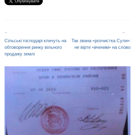
Навігація
записів
Сільські господарі кличуть на
Так звана «розчистка Сули»:
обговорення ринку вільного
не вірте «вченим» на слово
продажу землі