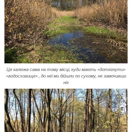
Ця калюжа сама на тому місці, куди мають «дотягнути»
«водосховище» , до неї ми дійшли по сухому, не замочивши
ніг