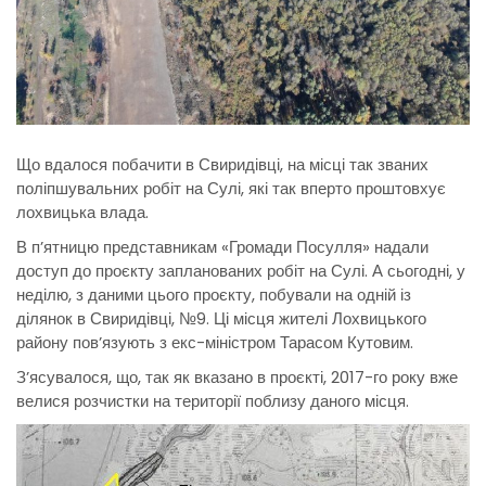
Що вдалося побачити в Свиридівці, на місці так званих
поліпшувальних робіт на Сулі, які так вперто проштовхує
лохвицька влада.
В п’ятницю представникам «Громади Посулля» надали
доступ до проєкту запланованих робіт на Сулі. А сьогодні, у
неділю, з даними цього проєкту, побували на одній із
ділянок в Свиридівці, №9. Ці місця жителі Лохвицького
району пов’язують з екс-міністром Тарасом Кутовим.
З’ясувалося, що, так як вказано в проєкті, 2017-го року вже
велися розчистки на території поблизу даного місця.