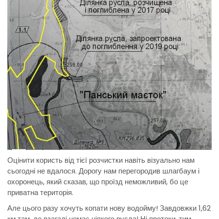
Оцінити користь від тієї розчистки навіть візуально нам
сьогодні не вдалося. Дорогу нам перегородив шлагбаум і
охоронець, який сказав, що проїзд неможливий, бо це
приватна територія.
Але цього разу хочуть копати нову водойму! Завдовжки 1,62
км там, де взагалі немає ніякого русла! Ні протоки, тим