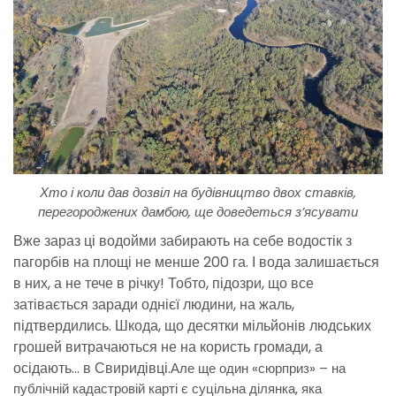
Хто і коли дав дозвіл на будівництво двох ставків,
перегороджених дамбою, ще доведеться з’ясувати
Вже зараз ці водойми забирають на себе водостік з
пагорбів на площі не менше 200 га. І вода залишається
в них, а не тече в річку! Тобто, підозри, що все
затівається заради однієї людини, на жаль,
підтвердились. Шкода, що десятки мільйонів людських
грошей витрачаються не на користь громади, а
осідають… в Свиридівці.
Але ще один «сюрприз» – на
публічній кадастровій карті є суцільна ділянка, яка