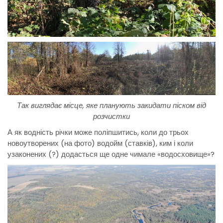
Так виглядає місце, яке планують закидати піском від
розчистки
А як водність річки може поліпшитись, коли до трьох
новоутворених (на фото) водойм (ставків), ким і коли
узаконених (?) додасться ще одне чимале «водосховище»?