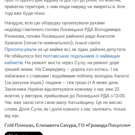
приватна територія, з чим люди навряд чи змиряться. Але
тоді вже буде пізно.
Нагадую, всю цю оборудку організували руками
недовідставленого голови Лохвицької РДА Володимира
Рязанова, голови Лохвицької районної ради Анатолія
Храпаля (почасти номінального), їхньої свити.
Проголосували
за це майже всі, як один, районні депутати.
Не обійшлося без
полтавських подільників із найвищих
кабінетів
. На ремонт моста через Сулу, на ремонт доріг
грошей немає. На Свиридівку – дорога хоч котись. І на
забаганки з ставками і водоймами поблизу володінь багатої
(за рахунок інших) людини – теж гроші є! А може день
Захисника України відсвяткувати кожному з нас вже 22
жовтня, у вівторок, прийшовши до Лохвицької РДА о 13.00.
Час вже захистити свою малу батьківщину. Це не високі
слова. Доля Сули, як і доля кожного з нас залежить тільки
від нас.
Гліб Плескач, Єлизавета Сачура, ГО «Громада Посулля»