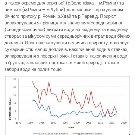
а також окремо для верхньої (с.Зеленківка – м.Ромни) та
нижньої (м.Ромни – м.Лубни) ділянок ріки з врахуванням
бічного притоку р. Ромен, р.Удай та р.Перевід. Приріст
вираховувався як різниця між значенням середньорічної
(середньомісячної) витрати води на вхідному та вихідному
створах за мінусом суми середньорічних витрат води бічних
допливів. Простіше кажучи ця величина приросту, враховує
сумарний стік малих допливів, накопичення води в ставках,
випаровування з поверхні річок і ставків, накопичення води
в ґрунтах, заплавних протоках, в живій природі, а також
забори води на полив тощо.