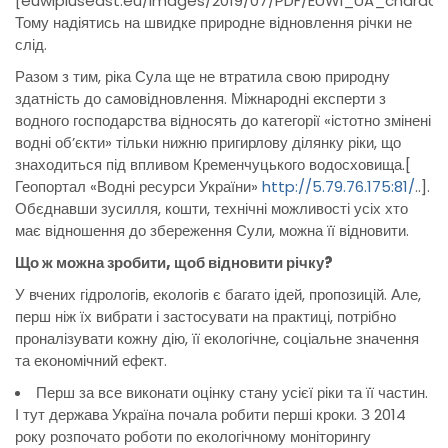
[euwipluseast.eu/images/2019/07/PDF/EUWI_UA_charact
Тому надіятись на швидке природне відновлення річки не
слід.
Разом з тим, ріка Сула ще не втратила свою природну
здатність до самовідновлення. Міжнародні експерти з
водного господарства відносять до категорії «істотно змінені
водні об’єкти» тільки нижню пригирлову ділянку ріки, що
знаходиться під впливом Кременчуцького водосховища.[
Геопортал «Водні ресурси України»
http://5.79.76.175:81/
..].
Обєднавши зусилля, кошти, технічні можливості усіх хто
має відношення до збереження Сули, можна її відновити.
Що ж можна зробити, щоб відновити річку?
У вчених гідрологів, екологів є багато ідей, пропозицій. Але,
перш ніж їх вибрати і застосувати на практиці, потрібно
проналізувати кожну дію, її екологічне, соціальне значення
та економічний ефект.
Перш за все виконати оцінку стану усієї ріки та її частин.
І тут держава Україна почала робити перші кроки. З 2014
року розпочато роботи по екологічному моніторингу