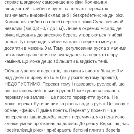
сприяє швидкому самоочищенню ріки. Коливання
швидкостей і глибин в руслі на плесах і перекатах
визначають видовий склад риб і безхребетних на дні ріки.
Коливання глибин на плесі і перекаті річки Сула зазвичай
невеликі (від 0,3 -0,7 до 1 м). Лише в окремих місцях, де
річка підходить до високого берега, утворюються глибокі
плеса. Тут перепади глибин на плесі і перекаті можуть
досягати в межень 3 м. Тому регулювання русла з малими
похилами краще шляхом викладання на перекаті шару
каміння, що може дещо збільшити швидкість течії.
Облаштування ж перекатів, що мають висоту більше 3 м
над дном і ширину до 15 м (як у розглянутому проекті),
НЕДОПУСТИМО. Перекат тому і називають русловий, що
він розташований тільки в руслі. Проектування піщаного
перекату на заплаві – це просто перекриття русла. Не
може перекат бути вищим за рівень води в руслі. Це знову ж
обман, «фейк». Підміна понять. Перекат у проекті – це
поперечна піщана дамба, насип-перемичка, яка негативно
змінює умови протікання на ділянці. До речі, у Європі під час
«ревіталізації річок» прибирають бетонні плити з берегів і