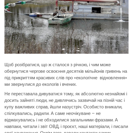
Щоб розібратися, що ж сталося з річкою, і чим може
обернутися чергове освоєння десятків мільйонів гривень на
під прикриттям красивих слів про «екологічне відновлення»
ми звернулися до екологів і вчених.
Не переставала дивуватися тому, як абсолютно незнайомі і
досить зайняті люди, не дивлячись зазвичай на пізній час і
купу важливих справ, йшли назустріч. Особисто вникали,
спілкувались, радили. А саме неочікуване – не
відмахувались і не обходилися загальними фразами. А
навпаки, читали і звіт ОВД, і проєкт, наші матеріали, і писали
свої зауваження. Окрім того, давали контакти самих