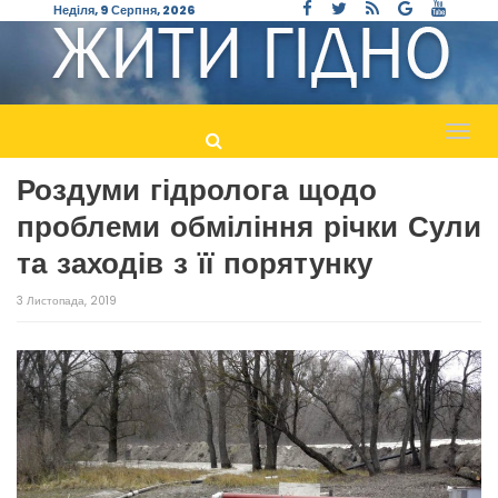
Неділя, 9 Серпня, 2026
Пере
навіг
Роздуми гідролога щодо
проблеми обміління річки Сули
та заходів з її порятунку
3 Листопада, 2019