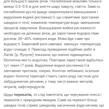
для більшості малих річок. Поглиблення можливо тільки в
межах 0.3-0.5 м для зняття шару намулу, сміття. Замість
поглиблення русла краще запропонувати викошування і
видалення водної рослинності, що сприятиме зростанню
швидкості течії, зниженню температури води, зменшенню
процесів замулення.
Викошування водної рослинності
необхідно на ділянках річок, де заростання водоростями
досягає 30-40% поверхні води. Мова йде саме про
водорості. Береговий рогіз навпаки зменшує температуру
води і очищає її. Приклад проведення подібних робіт в
Латвії (р. Яунупе) показали, що значно підвищилась
біологічна якість водотоку. Повторне заростання відбулось
тут через 17 років. Видалення водної рослинності в
заплавних протоках, озерах, болотах небажано, оскільки
водно–болотні території стають свого роду пасткою для
забруднюючих речовин, у тому числі важких металів,
нітратів, нафтопродуктів.
Щодо
перекатів,
то слід пам’ятати, що чергування плеса і
перекатів є природним явищем. Саме на перекаті більш
швидка течія сприяє швидкому насиченню води киснем, що