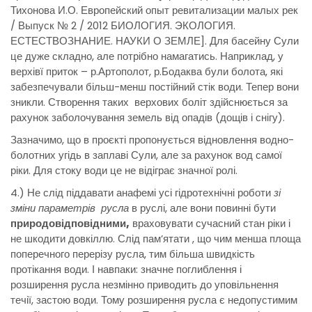
Тихонова И.О. Европейский опыт ревитализации малых рек
/ Выпуск № 2 / 2012 БИОЛОГИЯ. ЭКОЛОГИЯ.
ЕСТЕСТВОЗНАНИЕ. НАУКИ О ЗЕМЛЕ]. Для басейну Сули
це дуже складно, але потрібно намагатись. Наприклад, у
верхівї приток – р.Артополот, р.Бодаква були болота, які
забезпечували більш-менш постійний стік води. Тепер вони
зникли. Створення таких верхових боліт здійснюється за
рахунок заболочування земель від опадів (дощів і снігу).
Зазначимо, що в проєкті пропонується відновлення водно-
болотних угідь в заплаві Сули, але за рахунок вод самої
ріки. Для стоку води це не відіграє значної ролі.
4.) Не слід піддавати анафемі усі гідротехнічні роботи
зі
зміни параметрів русла
в руслі, але вони повинні бути
природовідповідними,
враховувати сучасний стан ріки і
не шкодити довкіллю. Слід пам’ятати , що чим менша площа
поперечного перерізу русла, тим більша швидкість
протікання води. І навпаки: значне поглиблення і
розширення русла незмінно приводить до уповільнення
течії, застою води. Тому розширення русла є недопустимим