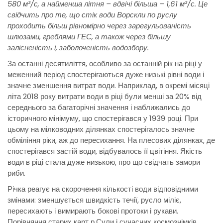
580 м³/с, а найменша літня – вдвічі більша – 1,61 м³/с. Це
свідчить про те, що стік води Ворскли по руслу
проходить більш рівномірно через зарегульованість
шлюзами, греблями ГЕС, а також через більшу
залісненість і, заболоченість водозбору.
За останні десятиліття, особливо за останній рік на ріці у
меженний період спостерігаються дуже низькі рівні води і
значне зменшення витрат води. Наприклад, в окремі місяці
літа 2018 року витрати води в ріці були менші за 20% від
середнього за багаторічні значення і наближались до
історичного мінімуму, що спостерігався у 1939 році. При
цьому на мілководних ділянках спостерігалось значне
обміління ріки, аж до пересихання. На плесових ділянках, де
спостерігався застій води, відбувалось її цвітіння. Якість
води в ріці стала дуже низькою, про що свідчать замори
риби.
Річка реагує на скорочення кількості води відповідними
змінами: зменшується швидкість течії, русло міліє,
пересихають і вимирають бокові протоки і рукави.
Порівняння старих карт р.Сули і сучасних космознімків