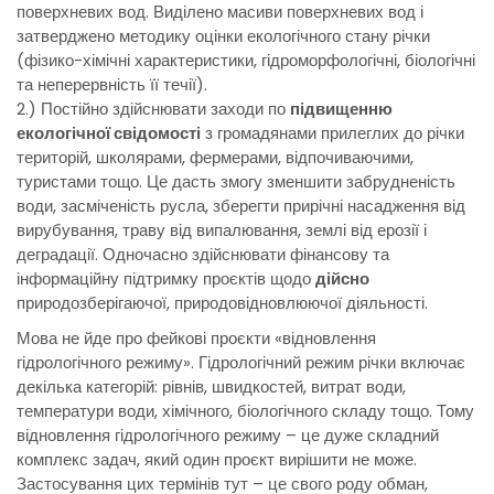
поверхневих вод. Виділено масиви поверхневих вод і
затверджено методику оцінки екологічного стану річки
(фізико-хімічні характеристики, гідроморфологічні, біологічні
та неперервність її течії).
2.) Постійно здійснювати заходи по
підвищенню
екологічної свідомості
з громадянами прилеглих до річки
територій, школярами, фермерами, відпочиваючими,
туристами тощо. Це дасть змогу зменшити забрудненість
води, засміченість русла, зберегти прирічні насадження від
вирубування, траву від випалювання, землі від ерозії і
деградації. Одночасно здійснювати фінансову та
інформаційну підтримку проєктів щодо
дійсно
природозберігаючої, природовідновлюючої діяльності.
Мова не йде про фейкові проєкти «відновлення
гідрологічного режиму». Гідрологічний режим річки включає
декілька категорій: рівнів, швидкостей, витрат води,
температури води, хімічного, біологічного складу тощо. Тому
відновлення гідрологічного режиму – це дуже складний
комплекс задач, який один проєкт вирішити не може.
Застосування цих термінів тут – це свого роду обман,