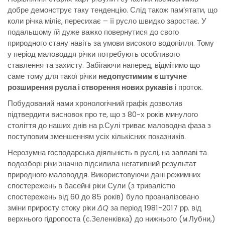
добре демонструє таку тенденцію. Слід також пам’ятати, що
коли річка міліє, пересихає – її русло швидко заростає. У
подальшому їй дуже важко повернутися до свого
природного стану навіть за умови високого водопілля. Тому
у період маловоддя річки потребують особливого
ставлення та захисту. Забігаючи наперед, відмітимо що
саме тому для такої річки
недопустимим є штучне
розширення русла і створення нових рукавів
і проток.
Побудований нами хронологічний графік дозволив
підтвердити висновок про те, що з 80-х років минулого
століття до наших днів на р.Сулі триває маловодна фаза з
поступовим зменшенням усіх кількісних показників.
Нерозумна господарська діяльність в руслі, на заплаві та
водозборі ріки значно підсилила негативний результат
природного маловоддя. Використовуючи дані режимних
спостережень в басейні ріки Сули (з тривалістю
спостережень від 60 до 85 років) було проаналізовано
зміни приросту стоку ріки
ΔQ
за період 1981-2017 рр. від
верхнього гідропоста (с.Зеленківка) до нижнього (м.Лубни,)