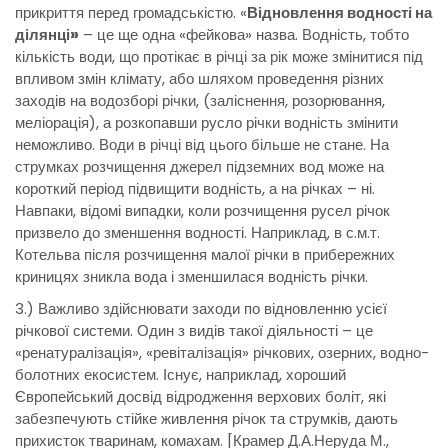
прикриття перед громадськістю. «
Відновлення водності на
ділянці»
– це ще одна «фейкова» назва. Водність, тобто
кількість води, що протікає в річці за рік може змінитися під
впливом змін клімату, або шляхом проведення різних
заходів на водозборі річки, (заліснення, розорювання,
меліорація), а розкопавши русло річки водність змінити
неможливо. Води в річці від цього більше не стане. На
струмках розчищення джерел підземних вод може на
короткий період підвищити водність, а на річках – ні.
Навпаки, відомі випадки, коли розчищення русел річок
призвело до зменшення водності. Наприклад, в с.м.т.
Котельва після розчищення малої річки в прибережних
криницях зникла вода і зменшилася водність річки.
3.) Важливо здійснювати заходи по відновленню усієї
річкової системи. Один з видів такої діяльності – це
«ренатуралізація», «ревіталізація» річкових, озерних, водно-
болотних екосистем. Існує, наприклад, хороший
Європейський досвід відродження верхових боліт, які
забезпечують стійке живлення річок та струмків, дають
прихисток тваринам, комахам. [Крамер Д.А.Неруда М.,