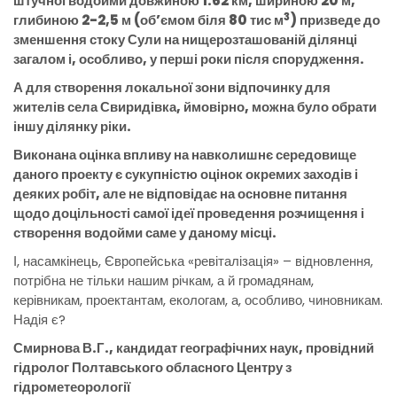
штучної водойми довжиною 1.62 км, шириною 20 м,
3
глибиною 2-2,5 м (об’ємом біля 80 тис м
) призведе до
зменшення стоку Сули на нищерозташованій ділянці
загалом і, особливо, у перші роки після спорудження.
А для створення локальної зони відпочинку для
жителів села Свиридівка, ймовірно, можна було обрати
іншу ділянку ріки.
Виконана оцінка впливу на навколишнє середовище
даного проекту є сукупністю оцінок окремих заходів і
деяких робіт, але не відповідає на основне питання
щодо доцільності самої ідеї проведення розчищення і
створення водойми саме у даному місці.
І, насамкінець, Європейська «ревіталізація» – відновлення,
потрібна не тільки нашим річкам, а й громадянам,
керівникам, проектантам, екологам, а, особливо, чиновникам.
Надія є?
Смирнова В.Г., кандидат географічних наук, провідний
гідролог Полтавського обласного Центру з
гідрометеорології