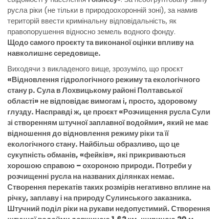
русла ріки (не тільки в природоохоронній зоні), за намив
територій ввести кримінальну відповідальність, як
правопорушення відносно земель водного фонду.
Щодо самого проєкту та виконаної оцінки впливу на
навколишнє середовище.
Виходячи з викладеного вище, зрозуміло, що проєкт
«Відновлення гідрологічного режиму та екологічного
стану р. Сула в Лохвицькому районі Полтавської
області» не відповідає вимогам і, просто, здоровому
глузду. Насправді ж, це проєкт «Розчищення русла Сули
зі створенням штучної заплавної водойми», який не має
відношення до відновлення режиму ріки та її
екологічного стану. Найбільш образливо, що це
сукупність обманів, «фейків», які прикриваються
хорошою справою – охороною природи. Потреби у
розчищенні русла на названих ділянках немає.
Створення перекатів таких розмірів негативно вплине на
річку, заплаву і на природу Сулинського заказника.
Штучний поділ ріки на рукави недопустимий. Створення