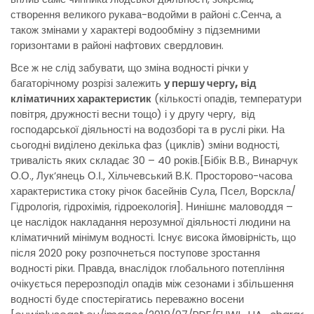
створення великого рукава-водойми в районі с.Сенча, а
також змінами у характері водообміну з підземними
горизонтами в районі нафтових свердловин.
Все ж не слід забувати, що зміна водності річки у
багаторічному розрізі залежить
у першу чергу, від
кліматичних характеристик
(кількості опадів, температури
повітря, дружності весни тощо) і у другу чергу, від
господарської діяльності на водозборі та в руслі ріки. На
сьогодні виділено декілька фаз (циклів) зміни водності,
тривалість яких складає 30 – 40 років.[Бібік В.В., Винарчук
О.О., Лук’янець О.І., Хільчевський В.К. Просторово-часова
характеристика стоку річок басейнів Сула, Псел, Ворскла/
Гідрологія, гідрохімія, гідроекологія]. Нинішнє маловоддя –
це наслідок накладання нерозумної діяльності людини на
кліматичний мінімум водності. Існує висока ймовірність, що
після 2020 року розпочнеться поступове зростання
водності ріки. Правда, внаслідок глобального потепління
очікується перерозподіл опадів між сезонами і збільшення
водності буде спостерігатись переважно восени