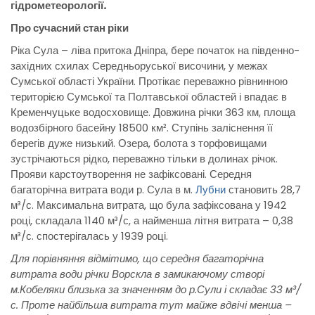
гідрометеорології.
Про сучасний стан ріки
Ріка Сула – ліва притока Дніпра, бере початок на південно-
західних схилах Середньоруської височини, у межах
Сумської області України. Протікає переважно рівнинною
територією Сумської та Полтавської областей і впадає в
Кременчуцьке водосховище. Довжина річки 363 км, площа
водозбірного басейну 18500 км². Ступінь заліснення її
берегів дуже низький. Озера, болота з торфовищами
зустрічаються рідко, переважно тільки в долинах річок.
Прояви карстоутворення не зафіксовані. Середня
багаторічна витрата води р. Сула в м.
Лубни
становить 28,7
м³/с. Максимальна витрата, що була зафіксована у 1942
році, складала 1140 м³/с, а найменша літня витрата – 0,38
м³/с. спостерігалась у 1939 році.
Для порівняння відмітимо, що середня багаторічна
витрата води річки Ворскла в замикаючому створі
м.Кобеляки близька за значенням до р.Сули і складає 33 м³/
с. Проте найбільша витрата тут майже вдвічі менша –