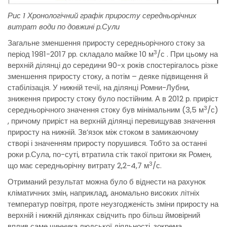
Рис 1 Хронологічний графік приросту середньорічних
витрат води по довжині р.Сули
Загальне зменшення приросту середньорічного стоку за
3
період 1981-2017 рр. складало майже 10 м
/с . При цьому на
верхній ділянці до середини 90-х років спостерігалось різке
зменшення приросту стоку, а потім – деяке підвищення й
стабілізація. У нижній течії, на ділянці Ромни-Лубни,
зниження приросту стоку було постійним. А в 2012 р. приріст
3
середньорічного значення стоку був мінімальним (3,5 м
/с)
, причому приріст на верхній ділянці перевищував значення
приросту на нижній. Зв’язок між стоком в замикаючому
створі і значенням приросту порушився. Тобто за останні
роки р.Сула, по-суті, втратила стік такої притоки як Ромен,
3
що має середньорічну витрату 2,2-4,7 м
/с.
Отриманий результат можна було б віднести на рахунок
кліматичних змін, наприклад, аномально високих літніх
температур повітря, проте неузгодженість зміни приросту на
верхній і нижній ділянках свідчить про більш ймовірний
вплив саме чинника людської діяльності, зокрема,