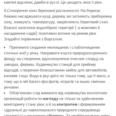
кам’яні відсипки, дамби в руслі. Це шкодить якості ріки.
5.Створення зони берегової рослинності.
На берегах
бажано насаджувати кущі, дерева, які затіняють прибережну
зону, знижують температуру, закріплюють береговий схил.
Взагалі залісення водозбірної території ( а можливо й
насадження садів) позитивно вплине на режим ріки.
Згадайте порівняння з Ворсклою.
Припинити скидання неочищених і слабоочищених
стічних вод
у річку. Направити кошти природоохоронного
фонду на створення, вдосконалення очисних споруд на
заводах, фермах, будівництво станцій для прийому
відходів, створення безкоштовних мийок для автомобілів,
килимів тощо. Вода в ріці цвіте не тільки тому, що її мало, а
тому що в ній багато фосфатів, нітратів та інших хімічних
речовин.
Обов’язково слід вимагати від керівництва екологічних
організацій роботи по
нагляду
не тільки за здійсненням
моніторингу стану ріки, а й за
контролем
і формуванням
«дружньої до навколишнього природного середовища
свідомості у населення
і бізнесу
». За необґрунтовану зміну