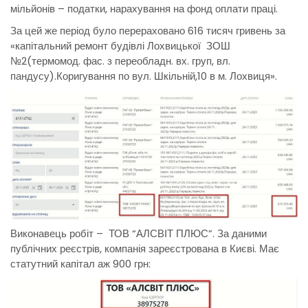
мільйонів – податки, нарахування на фонд оплати праці.
За цей же період було перераховано 616 тисяч гривень за
«капітальний ремонт будівлі Лохвицької ЗОШ
№2(термомод. фас. з переобладн. вх. груп, вл.
пандусу).Коригування по вул. Шкільній,10 в м. Лохвиця».
Виконавець робіт – ТОВ “АЛСВІТ ПЛЮС”. За даними
публічних реєстрів, компанія зареєстрована в Києві. Має
статутний капітал аж 900 грн: