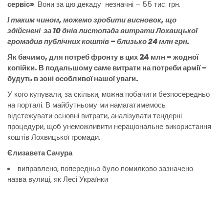
сервіс»
. Вони за цю декаду незначні – 55 тис. грн.
І таким чином, можемо зробити висновок, що
здійснені за 10 днів листопада витрати Лохвицької
громадив публічних коштів – близько 24 млн грн.
Як бачимо, для потреб фронту в цих 24 млн – жодної
копійки. В подальшому саме витрати на потреби армії –
будуть в зоні особливої нашої уваги.
У кого купували, за скільки, можна побачити безпосередньо
на порталі. В майбутньому ми намагатимемось
відстежувати основні витрати, аналізувати тендерні
процедури, щоб унеможливити нераціональне використання
коштів Лохвицької громади.
Єлизавета Сачура
виправлено, попередньо було помилково зазначено
назва вулиці, як Лесі Українки