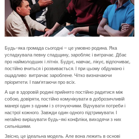
Будь-яка громада сьогодні – це умовно родина. Яка
успадкувала певну спадщину, заробляє і витрачає. Дбає
про наймолодших і літніх. Будує, навчає, лікує, відпочиває,
постійно вчиться і розвивається. І при цьому обдумано і
ощадливо витрачає зароблене. Чітко визначаючи
пріоритети. І пам‘ятаючи про всіх.
А ще в здоровій родині прийнято постійно радитися між
собою, довіряти, постійно комунікувати в доброзичливій
манері один з одним і з оточуючими. Відчувати потреби і
настрої кожного. Завжди один одного підтримувати. І
негайно вирішувати будь-які конфліки, виходячи з них
сильнішими.
Звісно, це ідеальна модель. Але вона лежить в основі