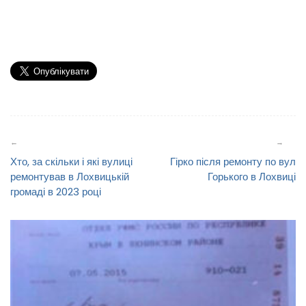
Навігація
записів
Хто, за скільки і які вулиці
Гірко після ремонту по вул
ремонтував в Лохвицькій
Горького в Лохвиці
громаді в 2023 році