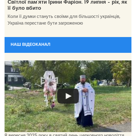
Світлої пам’яти Ірини Фаріон. 19 липня – рік, як
її було вбито
Коли її думки стануть своїми для більшості українців,
Україна перестане бути загроженою
НАШ ВІДЕОКАНАЛ
8 вересня 2025 року в святий день церковного новоліття