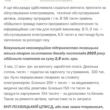
А ще міськрада здійснювала соціальні виплати, проплати за
облуговування електромереж, технічне обслуговування
автівок, заправку кртриджів і т.ін. В 58 тисяч гривень
обійшлися громаді пакети програмного забезпечення та
інформаційних систем для потреб виконкому. В 11, 0 тис. –
обслуговування електромереж, 6,5 тисяч в листопаді було
заплачено за розподіл газу.
Комунальне некомерційне підприємство лохвицька
міська лікарня за останню декаду листопада 2023 року
здійснило платежів на суму 2,6 млн. грн.
З них, 1,1 млн. грн. на виплату заробітної плати. Декілька
сотень тисяч – податки на зарплату та утримання, 320 тис.
грн. було перераховано лікарнею за спожиту
електроенергію. Близько 200-т тисяч – за медикаменти,
медичні засоби, реактиви. Близько 150-ти тисяч за
продукти харчування. 104 тисячі – за дизпаливо та бензин.
Також за ремонти автівок, запчастини та ін. витрати.
КНП ЛОХВИЦЬКИЙ ЦПМСД, або так звана «первинка»,