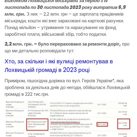
Виконком Лохвицької міськради
за період з 11
листопада по 30 листопада 2023 року витратив 6,9
млн. грн.
З них – 2,2 млн. грн – це зарплата працівників
міськради, кошти які вже зараховані на карткові рахунки.
Понад мільйон – утримання та нарахування на фонд
заробітної плати, військовий збір, тобто податки.
2,2 млн. грн. – було перераховано за ремонти доріг,
про
що ми детально розповідали тут:
Хто, за скільки і які вулиці ремонтував в
Лохвицькій громаді в 2023 році
Приміром, пішохідна доріжка по вул. Героїв України*, яка
зроблена за декілька днів до негоди, обійшлася Лохвицькій
громаді в 222 тис.грн.