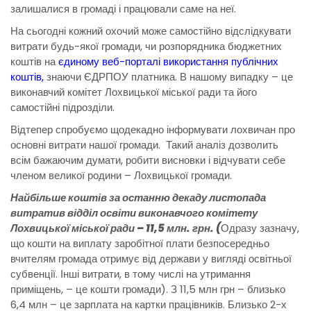
залишалися в громаді і працювали саме на неї.
На сьогодні кожний охочий може самостійно відслідкувати
витрати будь-якої громади, чи розпорядника бюджетних
коштів на
єдиному веб-порталі використання публічних
коштів
,
знаючи ЄДРПОУ платника. В нашому випадку – це
виконавчий комітет Лохвицької міської ради та його
самостійні підрозділи.
Відтепер спробуємо щодекадно інформувати лохвичан про
основні витрати нашої громади. Такий аналіз дозволить
всім бажаючим думати, робити висновки і відчувати себе
членом великої родини – Лохвицької громади.
Найбільше коштів за останню декаду листопада
витратив відділ освіти виконавчого комітету
Лохвицької міської ради – 11,5 млн. грн. (
Одразу зазначу,
що кошти на виплату заробітної плати безпосередньо
вчителям громада отримує від держави у вигляді освітньої
субвенції. Інші витрати, в тому числі на утримання
приміщень, – це кошти громади). З 11,5 млн грн – близько
6,4 млн – це зарплата на картки працівників. Близько 2-х