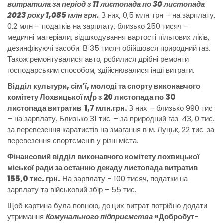
витратила за період з 11 листопада по 30 листопада
2023 року 1,085 млн грн.
З них, 0,5 млн. грн – на зарплату,
0,2 млн – податків на зарплату, близько 250 тисяч –
медичні матеріали, відшкодування вартості пільгових ліків,
дезинфікуючі засоби. В 35 тисяч обійшовся природний газ.
Також ремонтувалися авто, робилися дрібні ремонти
господарським способом, здійснювалися інші витрати.
Відділ культури, сім’ї, молоді та спорту виконавчого
комітету Лохвицької м/р з 20 листопада по 30
листопада витратив 1,7 млн.грн.
З них – близько 990 тис
– на зарплату. Близько 31 тис. – за природний газ. 43, 0 тис.
за перевезення каратистів на змагання в м. Луцьк, 22 тис. за
перевезення спортсменів у різні міста.
Фінансовий відділ виконавчого комітету лохвицької
міської ради за останню декаду листопада витратив
155,0 тис. грн.
На зарплату – 100 тисяч, податки на
зарплату та військовий збір – 55 тис.
Щоб картина була повною, до цих витрат потрібно додати
утримання
Комунального підприємства
«Добробут-