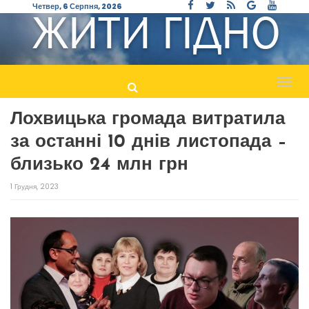
Четвер, 6 Серпня, 2026
Пере
навіг
Лохвицька громада витратила
за останні 10 днів листопада –
близько 24 млн грн
1 Грудня, 2023