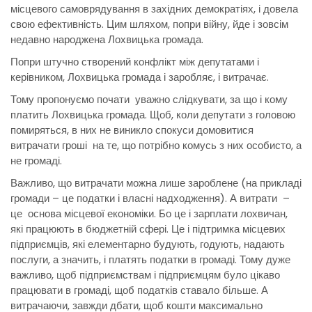
місцевого самоврядування в західних демократіях, і довела
свою ефективність. Цим шляхом, попри війну, йде і зовсім
недавно народжена Лохвицька громада.
Попри штучно створений конфлікт між депутатами і
керівником, Лохвицька громада і заробляє, і витрачає.
Тому пропонуємо почати уважно слідкувати, за що і кому
платить Лохвицька громада. Щоб, коли депутати з головою
помиряться, в них не виникло спокуси домовитися
витрачати гроші на те, що потрібно комусь з них особисто, а
не громаді.
Важливо, що витрачати можна лише зароблене (на прикладі
громади – це податки і власні надходження). А витрати –
це основа місцевої економіки. Бо це і зарплати лохвичан,
які працюють в бюджетній сфері. Це і підтримка місцевих
підприємців, які елементарно будують, годують, надають
послуги, а значить, і платять податки в громаді. Тому дуже
важливо, щоб підприємствам і підприємцям було цікаво
працювати в громаді, щоб податків ставало більше. А
витрачаючи, завжди дбати, щоб кошти максимально