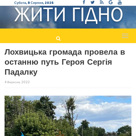
Субота, 8 Серпня, 2026
Пере
навіг
Лохвицька громада провела в
останню путь Героя Сергія
Падалку
4 Вересня, 2022