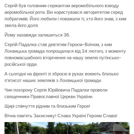
Сергій був головним сержантом аеромобільного взводу
аеромобільної роти. Він користувався авторитетом серед
побратимів. Його любили і поважали ті, хто його знав, з ким
звела його доля.
Йому назавжди залишиться 36.
Сергій Падалка став дев’ятим Героєм-Воїном, з ким
Лохвицька громада попрощалася від 24 лютого, з моменту
повномасшабного вторгнення на нашу землю путінсько-
російської орди.
А сьогодні на фронті зі зброєю в руках воюють близько
п’ятисот наших земляків з Лохвицької громади.
Чин похорону Сергія Юрійовича Падалки провели
священники Православної Церкви України.
Щирі співчуття рідним та близьким Героя!
Вічна пам’ять Захиснику! Слава Україні Героям Слава!