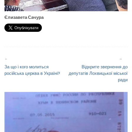
Єлизавета Сачура
Навігація
записів
За що і кого молиться
Відкрите звернення до
російська церква в Україні?
депутатів Лохвицької міської
ради