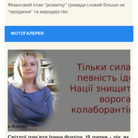
Фінансовий план “розвитку” громади схожий більше на
“проїдання” та мародерство.
ФОТОГАЛЕРЕЯ
Світлої пам’яти Ірини Фаріон. 19 липня – рік, як