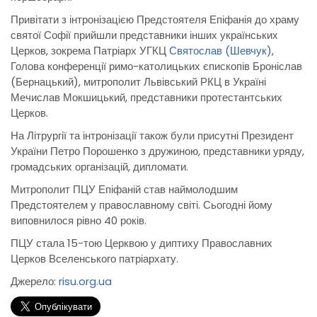
Привітати з інтронізацією Предстоятеля Епіфанія до храму
святої Софії прийшли представники інших українських
Церков, зокрема Патріарх УГКЦ
Святослав (Шевчук)
,
Голова конференції римо-католицьких єпископів Броніслав
(Бернацький), митрополит Львівський РКЦ в Україні
Мечислав Мокшицький, представники протестантських
Церков.
На Літрургії та інтронізації також були присутні Президент
України Петро Порошенко з дружиною, представники уряду,
громадських організацій, дипломати.
Митрополит ПЦУ Епіфаній став наймолодшим
Предстоятелем у православному світі. Сьогодні йому
виповнилося рівно 40 років.
ПЦУ стала 15-тою Церквою у диптиху Православних
Церков Вселенського патріархату.
Джерело:
risu.org.ua