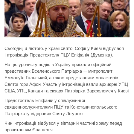
Сьогодні, 3 лютого, у храмі святої Софії у Києві відбулася
інтронізація Предстоятеля ПЦУ Епіфанія (Думенка).
На цю урочисту подію в Україну приїхали офіційний
представник Вселенського Патріарха — митрополит
Еммануїл Гальський, а також представники монастирів
Святої гори Афон. Участь у інтронізації взяли архиєреї УПЦ
США, УПЦ Канади та екзарх Патріарха Варфоломея у Києві.
Предстоятель Епіфаній у співлужінні зі
священнослужителями ПЦУ та Констанинопольського
Патріархату відправив Святу Літургію.
Чин інтронізації відбувся у вівтарній частині храму перед
прочитанням Євангелія.