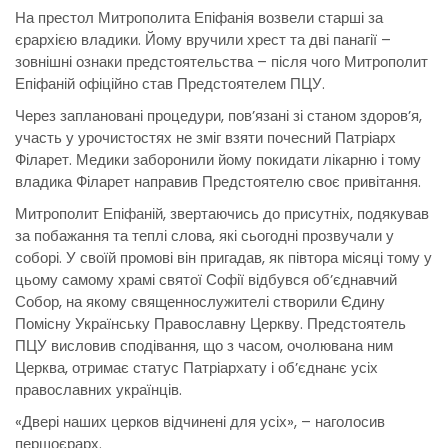
На престол Митрополита Епіфанія возвели старші за
єрархією владики. Йому вручили хрест та дві панагії –
зовнішні ознаки предстоятельства – після чого Митрополит
Епіфаній офіційно став Предстоятелем ПЦУ.
Через заплановані процедури, пов’язані зі станом здоров’я,
участь у урочистостях не зміг взяти почесний Патріарх
Філарет. Медики заборонили йому покидати лікарню і тому
владика Філарет направив Предстоятелю своє привітання.
Митрополит Епіфаній, звертаючись до присутніх, подякував
за побажання та теплі слова, які сьогодні прозвучали у
соборі. У своїй промові він пригадав, як півтора місяці тому у
цьому самому храмі святої Софії відбувся об’єднавчий
Собор, на якому священнослужителі створили Єдину
Помісну Українську Православну Церкву. Предстоятель
ПЦУ висловив сподівання, що з часом, очолювана ним
Церква, отримає статус Патріархату і об’єднанє усіх
православних українців.
«Двері наших церков відчинені для усіх», – наголосив
першоєрарх.