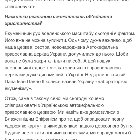
співголовують.
Наскільки реальною є можливість об’єднання
християнства?
Екуменічний рух вселенського масштабу сьогодні є фактом.
Його вже не можна зупинити. Ось чому дуже важливо, щоб
наша церква-сестра, новонароджена Автокефальна
православна церква України, долучилася до нього. Щоби
вона не була закрита тільки на собі. А цей пошук
вселенської єдності між католицькою і православною
церквами дуже динамічний в Україні. Недаремно святий
Папа Іван Павло ІІ колись назвав Україну «лабораторією
екуменізму».
Отож, саме в такому сенсі ми сьогодні хочемо
співпрацювати з Українською автокефальною
православною церквою. Ми навіть вже домовилися з
Блаженнішим Епіфанієм про те, щоб опрацювати певну
«дорожню карту»: в яких ділянках нашого церковного буття,
будучи все ж таки різними конфесіями, ми справді могли б
багато різних справ робити разом.