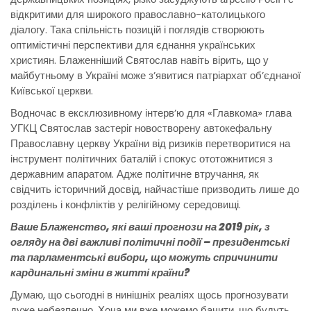
відкритими для широкого православно-католицького
діалогу. Така спільність позицій і поглядів створюють
оптимістичні перспективи для єднання українських
християн. Блаженніший Святослав навіть вірить, що у
майбутньому в Україні може з’явитися патріархат об’єднаної
Київської церкви.
Водночас в ексклюзивному інтерв’ю для «Главкома» глава
УГКЦ Святослав застеріг новостворену автокефальну
Православну церкву України від ризиків перетворитися на
інструмент політичних баталій і спокус ототожнитися з
державним апаратом. Адже політичне втручання, як
свідчить історичний досвід, найчастіше призводить лише до
розділень і конфліктів у релігійному середовищі.
Ваше Блаженство, які ваші прогнози на 2019 рік, з
огляду на дві важливі політичні події – президентські
та парламентські вибори, що можуть спричинити
кардинальні зміни в житті країни?
Думаю, що сьогодні в нинішніх реаліях щось прогнозувати
дуже небезпечно. Хоча ми вже можемо бачити, що будуть