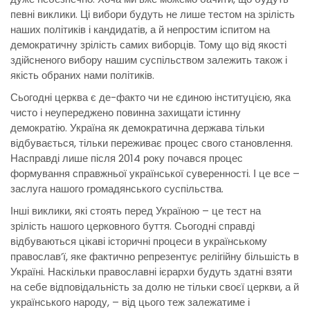
певні виклики. Ці вибори будуть не лише тестом на зрілість
наших політиків і кандидатів, а й непростим іспитом на
демократичну зрілість самих виборців. Тому що від якості
здійсненого вибору нашим суспільством залежить також і
якість обраних нами політиків.
Сьогодні церква є де-факто чи не єдиною інституцією, яка
чисто і неупереджено повинна захищати істинну
демократію. Україна як демократична держава тільки
відбувається, тільки переживає процес свого становлення.
Насправді лише після 2014 року почався процес
формування справжньої української суверенності. І це все –
заслуга нашого громадянського суспільства.
Інші виклики, які стоять перед Україною – це тест на
зрілість нашого церковного буття. Сьогодні справді
відбуваються цікаві історичні процеси в українському
православ’ї, яке фактично репрезентує релігійну більшість в
Україні. Наскільки православні ієрархи будуть здатні взяти
на себе відповідальність за долю не тільки своєї церкви, а й
українського народу, – від цього теж залежатиме і