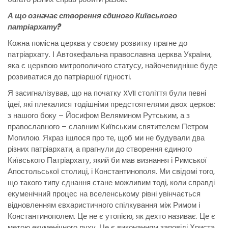
А що означає створення єдиного Київського
патріархату?
Кожна помісна церква у своєму розвитку прагне до
патріархату. І Автокефальна православна церква України,
яка є церквою митрополичого статусу, найочевидніше буде
розвиватися до патріаршої гідності.
Я засигналізував, що на початку XVII століття були певні
ідеї, які плекалися тодішніми предстоятелями двох церков:
з нашого боку – Йосифом Велямином Рутським, а з
православного – славним Київським святителем Петром
Могилою. Якраз ішлося про те, щоб ми не будували два
різних патріархати, а прагнули до створення єдиного
Київського Патріархату, який би мав визнання і Римської
Апостольської столиці, і Константинополя. Ми свідомі того,
що такого типу єднання стане можливим тоді, коли справді
екуменічний процес на вселенському рівні увінчається
відновленням євхаристичного спілкування між Римом і
Константинополем. Це не є утопією, як дехто називає. Це є
метою екуменічного руху. Це є виконанням заповіді Христа,