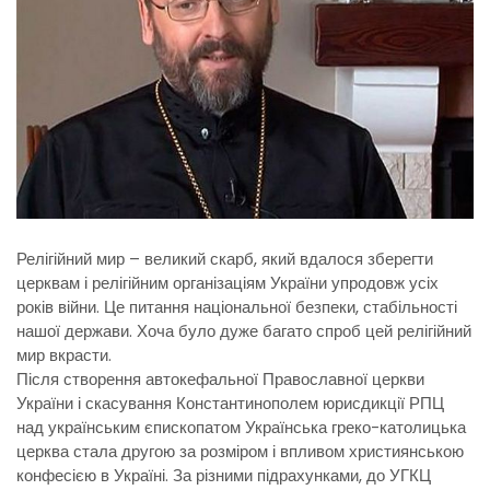
Релігійний мир – великий скарб, який вдалося зберегти
церквам і релігійним організаціям України упродовж усіх
років війни. Це питання національної безпеки, стабільності
нашої держави. Хоча було дуже багато спроб цей релігійний
мир вкрасти.
Після створення автокефальної Православної церкви
України і скасування Константинополем юрисдикції РПЦ
над українським єпископатом Українська греко-католицька
церква стала другою за розміром і впливом християнською
конфесією в Україні. За різними підрахунками, до УГКЦ