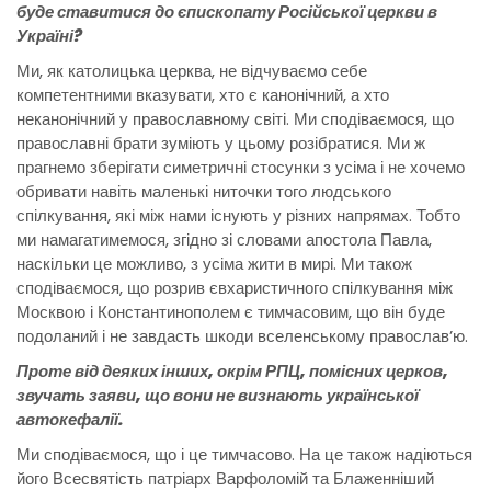
буде ставитися до єпископату Російської церкви в
Україні?
Ми, як католицька церква, не відчуваємо себе
компетентними вказувати, хто є канонічний, а хто
неканонічний у православному світі. Ми сподіваємося, що
православні брати зуміють у цьому розібратися. Ми ж
прагнемо зберігати симетричні стосунки з усіма і не хочемо
обривати навіть маленькі ниточки того людського
спілкування, які між нами існують у різних напрямах. Тобто
ми намагатимемося, згідно зі словами апостола Павла,
наскільки це можливо, з усіма жити в мирі. Ми також
сподіваємося, що розрив євхаристичного спілкування між
Москвою і Константинополем є тимчасовим, що він буде
подоланий і не завдасть шкоди вселенському православ’ю.
Проте від деяких інших, окрім РПЦ, помісних церков,
звучать заяви, що вони не визнають української
автокефалії.
Ми сподіваємося, що і це тимчасово. На це також надіються
його Всесвятість патріарх Варфоломій та Блаженніший