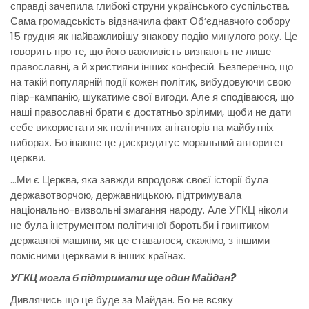
справді зачепила глибокі струни українського суспільства.
Сама громадськість відзначила факт Об’єднавчого собору
15 грудня як найважливішу знакову подію минулого року. Це
говорить про те, що його важливість визнають не лише
православні, а й християни інших конфесій. Безперечно, що
на такій популярній події кожен політик, вибудовуючи свою
піар-кампанію, шукатиме свої вигоди. Але я сподіваюся, що
наші православні брати є достатньо зрілими, щоби не дати
себе використати як політичних агітаторів на майбутніх
виборах. Бо інакше це дискредитує моральний авторитет
церкви.
…Ми є Церква, яка завжди впродовж своєї історії була
державотворчою, державницькою, підтримувала
національно-визвольні змагання народу. Але УГКЦ ніколи
не була інструментом політичної боротьби і гвинтиком
державної машини, як це ставалося, скажімо, з іншими
помісними церквами в інших країнах.
УГКЦ могла б підтримати ще один Майдан?
Дивлячись що це буде за Майдан. Бо не всяку