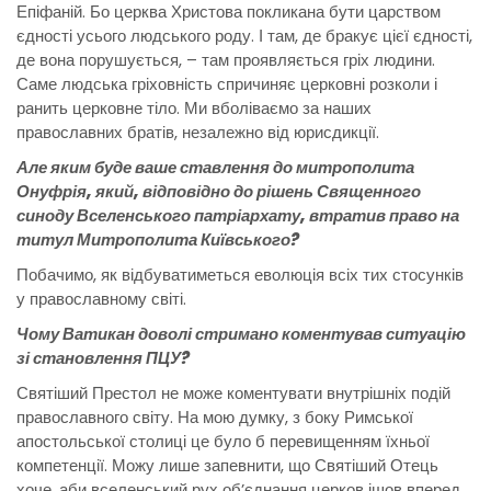
Епіфаній. Бо церква Христова покликана бути царством
єдності усього людського роду. І там, де бракує цієї єдності,
де вона порушується, – там проявляється гріх людини.
Саме людська гріховність спричиняє церковні розколи і
ранить церковне тіло. Ми вболіваємо за наших
православних братів, незалежно від юрисдикції.
Але яким буде ваше ставлення до митрополита
Онуфрія, який, відповідно до рішень Священного
синоду Вселенського патріархату, втратив право на
титул Митрополита Київського?
Побачимо, як відбуватиметься еволюція всіх тих стосунків
у православному світі.
Чому Ватикан доволі стримано коментував ситуацію
зі становлення ПЦУ?
Святіший Престол не може коментувати внутрішніх подій
православного світу. На мою думку, з боку Римської
апостольської столиці це було б перевищенням їхньої
компетенції. Можу лише запевнити, що Святіший Отець
хоче, аби вселенський рух об’єднання церков ішов вперед.