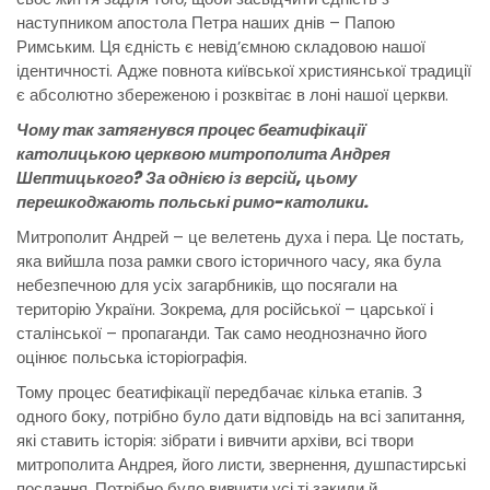
наступником апостола Петра наших днів – Папою
Римським. Ця єдність є невід’ємною складовою нашої
ідентичності. Адже повнота київської християнської традиції
є абсолютно збереженою і розквітає в лоні нашої церкви.
Чому так затягнувся процес беатифікації
католицькою церквою митрополита Андрея
Шептицького? За однією із версій, цьому
перешкоджають польські римо-католики.
Митрополит Андрей – це велетень духа і пера. Це постать,
яка вийшла поза рамки свого історичного часу, яка була
небезпечною для усіх загарбників, що посягали на
територію України. Зокрема, для російської – царської і
сталінської – пропаганди. Так само неоднозначно його
оцінює польська історіографія.
Тому процес беатифікації передбачає кілька етапів. З
одного боку, потрібно було дати відповідь на всі запитання,
які ставить історія: зібрати і вивчити архіви, всі твори
митрополита Андрея, його листи, звернення, душпастирські
послання. Потрібно було вивчити усі ті закиди й