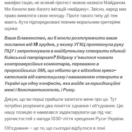
маніфестацію, не всякий протест можна назвати Майданом.
Ми бачили вже багато імітацій «майдану». Звісно, народ має
право виявляти свою незгоду. Проте такого типу дії теж
мають бути підпорядковані певним моральним критеріям
оцінки.
Ваше Блаженство, ви б могли розтлумачити ваше
послання від 18 грудня, у якому УГКЦ протягнула руку
ПЦУ і запропонувала в майбутньому створити єдиний
Київський патріархат? Відразу з’явилося чимало
контроверсійних коментарів, переважно в
проросійських ЗМІ, що нібито це є відходом греко-
католиків від католицизму і намаганням створити в
Україні ще одну конфесію, яка вийде за юрисдикційні
межі і Константинополя, і Риму.
Дякую, що ви перші прийшли запитати мене про це. Тут
потрібно розрізнити два поняття: єднання і об’єднання. Цю
нашу позицію я намагався задекларувати ще під час
урочистостей з нагоди 1030-ліття хрещення Руси-України.
Об’єднання – це те, що сьогодні відбулося в лоні