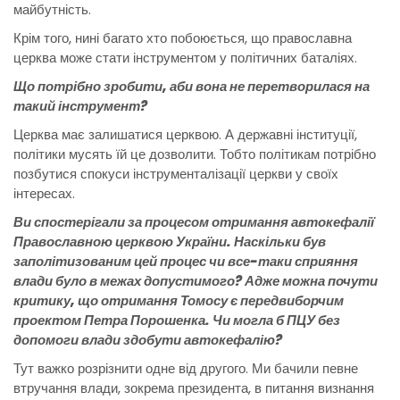
майбутність.
Крім того, нині багато хто побоюється, що православна
церква може стати інструментом у політичних баталіях.
Що потрібно зробити, аби вона не перетворилася на
такий інструмент?
Церква має залишатися церквою. А державні інституції,
політики мусять їй це дозволити. Тобто політикам потрібно
позбутися спокуси інструменталізації церкви у своїх
інтересах.
Ви спостерігали за процесом отримання автокефалії
Православною церквою України. Наскільки був
заполітизованим цей процес чи все-таки сприяння
влади було в межах допустимого? Адже можна почути
критику, що отримання Томосу є передвиборчим
проектом Петра Порошенка. Чи могла б ПЦУ без
допомоги влади здобути автокефалію?
Тут важко розрізнити одне від другого. Ми бачили певне
втручання влади, зокрема президента, в питання визнання