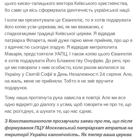
цього києво-галицького вектора Київського християнства,
бо саме ця вісь сформувала ідентичність української нації.
І коли ми презентували це Євангеліє, то я хотів подарувати
його копію усім церквам, які, як ми вважаємо, є
спадкоємцями традиції Київської церкви. Я відвідав
патріарха Філарета, який дуже гарно мене прийняв, про що я
з вдячністю сьогодні згадую. Я відвідав митрополита
Макарія, предстоятеля УАПЦ. І також копію цього Євангелія
я хотів подарувати Його Блаженству Онуфрію. До речі, про
це ми говорили з ним особисто, коли разом молилися за
Україну у Святій Софії в День Незалежності 24 серпня. Але,
на жаль, мене не прийняли. Тобто я не зміг вручити
подарунок.
Тому наша протягнута рука зависла в повітрі. Але ми все
одно відкриті до діалогу з усіма, щоб говорити не про те, що
нас роз’єднує, а шукати те, що нас єднає.
З Константинополя прозвучали заяви про те, що після
формування ПЦУ Московський патріархат втратив на
території України канонічність. Як тепер ваша церква