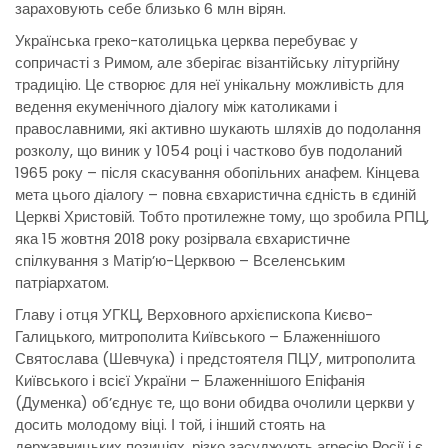
зараховують себе близько 6 млн вірян.
Українська греко-католицька церква перебуває у
сопричасті з Римом, але зберігає візантійську літургійну
традицію. Це створює для неї унікальну можливість для
ведення екуменічного діалогу між католиками і
православними, які активно шукають шляхів до подолання
розколу, що виник у 1054 році і частково був подоланий
1965 року – після скасування обопільних анафем. Кінцева
мета цього діалогу – повна євхаристична єдність в єдиній
Церкві Христовій. Тобто протилежне тому, що зробила РПЦ,
яка 15 жовтня 2018 року розірвала євхаристичне
спілкування з Матір’ю-Церквою – Вселенським
патріархатом.
Главу і отця УГКЦ, Верховного архієпископа Києво-
Галицького, митрополита Київського – Блаженнішого
Святослава (Шевчука) і предстоятеля ПЦУ, митрополита
Київського і всієї України – Блаженнішого Епіфанія
(Думенка) об’єднує те, що вони обидва очолили церкви у
досить молодому віці. І той, і інший стоять на
державницьких позиціях, різко засуджують агресію Росії і є