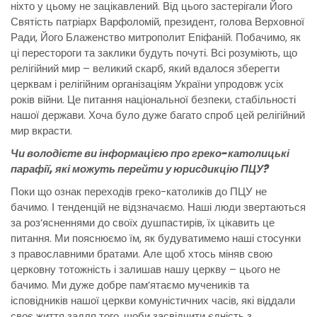
ніхто у цьому не зацікавлений. Від цього застерігали Його
Святість патріарх Варфоломій, президент, голова Верховної
Ради, Його Блаженство митрополит Епіфаній. Побачимо, як
ці перестороги та заклики будуть почуті. Всі розуміють, що
релігійний мир – великий скарб, який вдалося зберегти
церквам і релігійним організаціям України упродовж усіх
років війни. Це питання національної безпеки, стабільності
нашої держави. Хоча було дуже багато спроб цей релігійний
мир вкрасти.
Чи володієте ви інформацією про греко-католицькі
парафії, які можуть перейти у юрисдикцію ПЦУ?
Поки що ознак переходів греко-католиків до ПЦУ не
бачимо. І тенденцій не відзначаємо. Наші люди звертаються
за роз’ясненнями до своїх душпастирів, їх цікавить це
питання. Ми пояснюємо їм, як будуватимемо наші стосунки
з православними братами. Але щоб хтось міняв свою
церковну тотожність і залишав нашу церкву – цього не
бачимо. Ми дуже добре пам’ятаємо мучеників та
ісповідників нашої церкви комуністичних часів, які віддали
своє життя задля того, щоби засвідчити єдність з