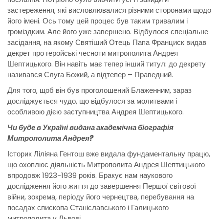
застереження, які висловлювалися різними сторонами щодо
його імені. Ось тому цей процес був таким тривалим і
громіздким. Але його уже завершено. Відбулося спеціальне
засідання, на якому Святіший Отець Папа Франциск видав
декрет про геройські чесноти митрополита Андрея
Шептицького. Він навіть має тепер інший титул: до декрету
називався Слуга Божий, а відтепер – Праведний.
Для того, щоб він був проголошений Блаженним, зараз
досліджується чудо, що відбулося за молитвами і
особливою дією заступництва Андрея Шептицького.
Чи буде в Україні видана академічна біографія
Митрополита Андрея?
Історик Ліліяна Гентош вже видала фундаментальну працю,
що охоплює діяльність Митрополита Андрея Шептицького
впродовж 1923-1939 років. Бракує нам наукового
дослідження його життя до завершення Першої світової
війни, зокрема, періоду його чернецтва, перебування на
посадах єпископа Станіславського і Галицького
митрополита у Львові.