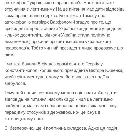
автокефалії українського православ’я. Наскільки таке
втручання є легітимним? На це питання має дати відповідь
сама православна церква. Бо в тексті Томосу про
автокефалію патріарх Варфоломій згадує про те, що
президенти, представники Української держави упродовж
кількох десятиліть, відколи Україна стала політично
незалежною, просили про автокефалію українського
православ’я. Тобто чинний президент лише продовжує цю
лінію.
І ми теж бачили 5 січня в храмі святого Георгія у
Константинополі колишнього президента Віктора Ющенка,
який теж коментував, чому за його часів цієї події не
відбулося.
Тому цей вплив по-різному можна оцінювати. Але дати
відповідь на питання, наскільки до кінця це легітимно
відбулося, має сама православна церква, яка має іншу
парадигму стосунків з державою, ніж це існує в
католицькому світі.
Є, безперечно, ще й політична складова. Адже ця подія