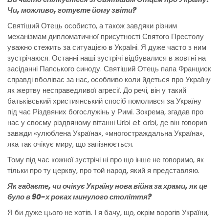
Чи, можливо, готуєте йому звіти?
Святіший Отець особисто, а також завдяки різним
механізмам дипломатичної присутності Святого Престолу
уважно стежить за ситуацією в Україні. Я дуже часто з ним
зустрічаюся. Останні наші зустрічі відбувалися в жовтні на
засіданні Папського синоду. Святіший Отець папа Франциск
справді вболіває за нас, особливо коли йдеться про Україну
як жертву несправедливої агресії. До речі, він у такий
батьківський християнський спосіб помолився за Україну
під час Різдвяних богослужінь у Римі. Зокрема, згадав про
нас у своєму різдвяному вітанні Urbi et orbi, де він говорив
завжди «улюблена Україна», «многостраждальна Україна»,
яка так очікує миру, що запізнюється.
Тому під час кожної зустрічі ні про що інше не говоримо, як
тільки про ту церкву, про той народ, який я представляю.
Як гадаєте, чи очікує Україну нова війна за храми, як це
було в 90-х роках минулого століття?
Я би дуже цього не хотів. І я бачу, що, окрім ворогів України,