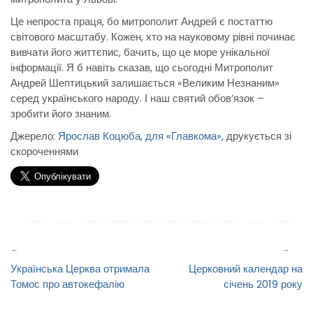
Це непроста праця, бо митрополит Андрей є постаттю
світового масштабу. Кожен, хто на науковому рівні починає
вивчати його життєпис, бачить, що це море унікальної
інформації. Я б навіть сказав, що сьогодні Митрополит
Андрей Шептицький залишається «Великим Незнаним»
серед українського народу. І наш святий обов’язок –
зробити його знаним.
Джерело:
Ярослав Коцюба, для «Главкома»,
друкується зі
скороченнями
Навігація
записів
Українська Церква отримала
Церковний календар на
Томос про автокефалію
січень 2019 року