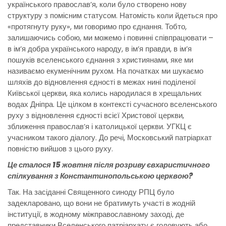
українського православ’я, коли було створено нову
структуру з помісним статусом. Натомість коли йдеться про
«протягнуту руку», ми говоримо про єднання. Тобто,
залишаючись собою, ми можемо і повинні співпрацювати –
в ім’я добра українського народу, в ім’я правди, в ім’я
пошуків вселенського єднання з християнами, яке ми
називаємо екуменічним рухом. На початках ми шукаємо
шляхів до відновлення єдності в межах нині поділеної
Київської церкви, яка колись народилася в хрещальних
водах Дніпра. Це цілком в контексті сучасного вселенського
руху з відновлення єдності всієї Христової церкви,
зближення православ’я і католицької церкви. УГКЦ є
учасником такого діалогу. До речі, Московський патріархат
повністю вийшов з цього руху.
Це сталося 15 жовтня після розриву євхаристичного
спілкування з Константинопольською церквою?
Так. На засіданні Священного синоду РПЦ було
задекларовано, що вони не братимуть участі в жодній
інституції, в жодному міжправославному заході, де
представники Вселенського патріархату є головують або