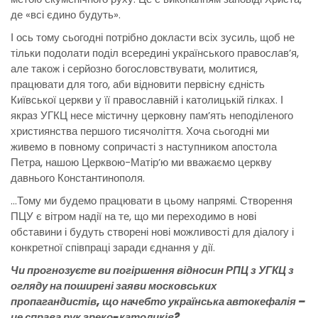
де «всі єдино будуть».
І ось тому сьогодні потрібно докласти всіх зусиль, щоб не
тільки подолати поділ всередині українського православ’я,
але також і серйозно богословствувати, молитися,
працювати для того, аби відновити первісну єдність
Київської церкви у її православній і католицькій гілках. І
якраз УГКЦ несе містичну церковну пам’ять неподіленого
християнства першого тисячоліття. Хоча сьогодні ми
живемо в повному сопричасті з наступником апостола
Петра, нашою Церквою-Матір’ю ми вважаємо церкву
давнього Константинополя.
…Тому ми будемо працювати в цьому напрямі. Створення
ПЦУ є вітром надії на те, що ми переходимо в нові
обставини і будуть створені нові можливості для діалогу і
конкретної співпраці заради єднання у дії.
Чи прогнозуєте ви погіршення відносин РПЦ з УГКЦ з
огляду на поширені заяви московських
пропагандистів, що начебто українська автокефалія –
це справа рук греко-католиків?