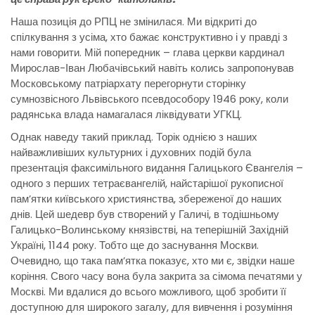
Наша позиція до РПЦ не змінилася. Ми відкриті до
спілкування з усіма, хто бажає конструктивно і у правді з
нами говорити. Мій попередник – глава церкви кардинал
Мирослав-Іван Любачівський навіть колись запропонував
Московському патріархату перегорнути сторінку
сумнозвісного Львівського псевдособору 1946 року, коли
радянська влада намагалася ліквідувати УГКЦ.
Однак наведу такий приклад. Торік однією з наших
найважливіших культурних і духовних подій була
презентація факсимільного видання Галицького Євангелія –
одного з перших тетраєвангелій, найстарішої рукописної
пам’ятки київського християнства, збереженої до наших
днів. Цей шедевр був створений у Галичі, в тодішньому
Галицько-Волинському князівстві, на теперішній Західній
Україні, 1144 року. Тобто ще до заснування Москви.
Очевидно, що така пам’ятка показує, хто ми є, звідки наше
коріння. Свого часу вона була закрита за сімома печатями у
Москві. Ми вдалися до всього можливого, щоб зробити її
доступною для широкого загалу, для вивчення і розуміння