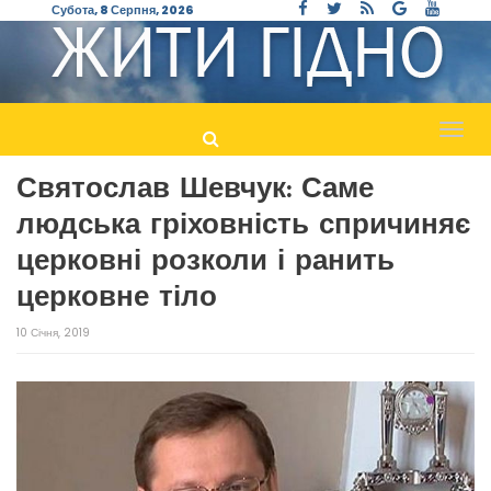
Субота, 8 Серпня, 2026
Пере
навіг
Святослав Шевчук: Саме
людська гріховність спричиняє
церковні розколи і ранить
церковне тіло
10 Січня, 2019