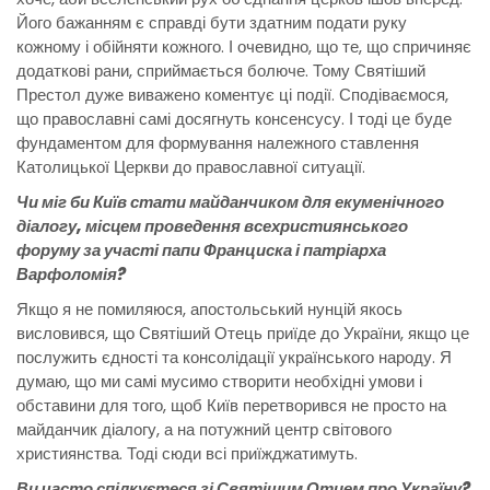
Його бажанням є справді бути здатним подати руку
кожному і обійняти кожного. І очевидно, що те, що спричиняє
додаткові рани, сприймається болюче. Тому Святіший
Престол дуже виважено коментує ці події. Сподіваємося,
що православні самі досягнуть консенсусу. І тоді це буде
фундаментом для формування належного ставлення
Католицької Церкви до православної ситуації.
Чи міг би Київ стати майданчиком для екуменічного
діалогу, місцем проведення всехристиянського
форуму за участі папи Франциска і патріарха
Варфоломія?
Якщо я не помиляюся, апостольський нунцій якось
висловився, що Святіший Отець приїде до України, якщо це
послужить єдності та консолідації українського народу. Я
думаю, що ми самі мусимо створити необхідні умови і
обставини для того, щоб Київ перетворився не просто на
майданчик діалогу, а на потужний центр світового
християнства. Тоді сюди всі приїжджатимуть.
Ви часто спілкуєтеся зі Святішим Отцем про Україну?