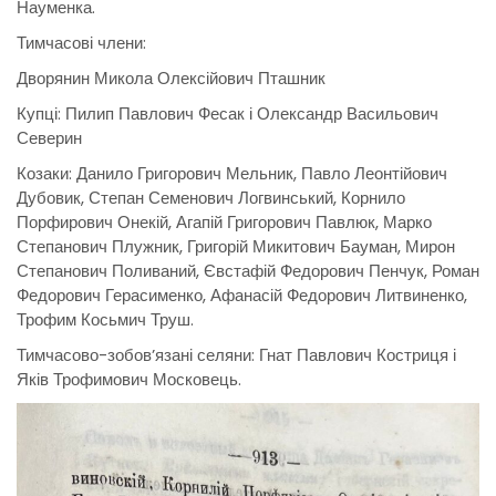
Науменка.
Тимчасові члени:
Дворянин Микола Олексійович Пташник
Купці: Пилип Павлович Фесак і Олександр Васильович
Северин
Козаки: Данило Григорович Мельник, Павло Леонтійович
Дубовик, Степан Семенович Логвинський, Корнило
Порфирович Онекій, Агапій Григорович Павлюк, Марко
Степанович Плужник, Григорій Микитович Бауман, Мирон
Степанович Поливаний, Євстафій Федорович Пенчук, Роман
Федорович Герасименко, Афанасій Федорович Литвиненко,
Трофим Косьмич Труш.
Тимчасово-зобов’язані селяни: Гнат Павлович Костриця і
Яків Трофимович Московець.