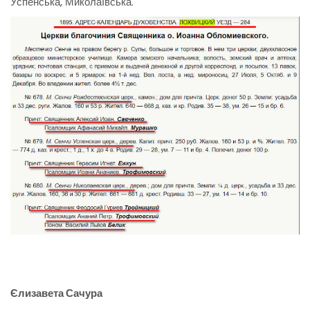
Успенська, Миколаївська.
Єлизавета Сачура