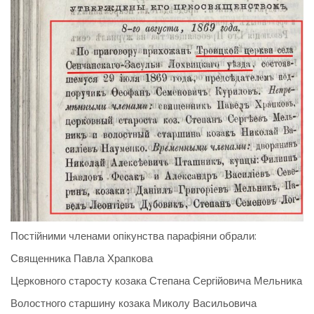
Постійними членами опікунства парафіяни обрали:
Священника Павла Храпкова
Церковного старосту козака Степана Сергійовича Мельника
Волостного старшину козака Миколу Васильовича