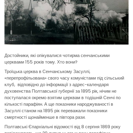
Достойники, які опікувалися чотирма сенчанськими
церквами 155 років тому. Хто вони?
Троїцька церква в Сенчанському Засуллі,
«перепрофільована» свого часу комуністами під сільський
клуб, відповідно до інформації з адрес-календаря
духовенства Полтавської губернії за 1895 рік, нічим не
поступалася окремо взятим церквам в тодішній Сенчі по
кількості парафіян. А ще показники народжуваності в
Засуллі станом на 1895 рік переважали показники
смертності щонайменше в півтора рази.
Полтавські Єпархіальні відомості від 8 серпня 1869 року