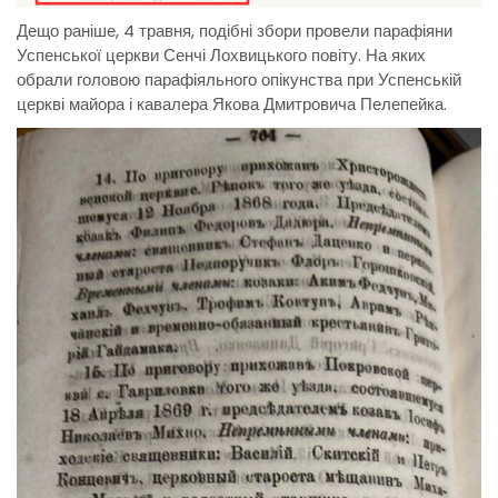
Дещо раніше, 4 травня, подібні збори провели парафіяни
Успенської церкви Сенчі Лохвицького повіту. На яких
обрали головою парафіяльного опікунства при Успенській
церкві майора і кавалера Якова Дмитровича Пелепейка.