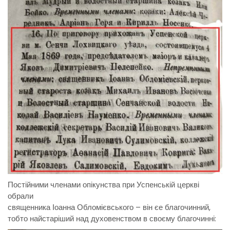
Постійними членами опікунства при Успенській церкві
обрали
священника Іоанна Обломієвського – він єе благочинний,
тобто найстаріший над духовенством в своєму благочинні: