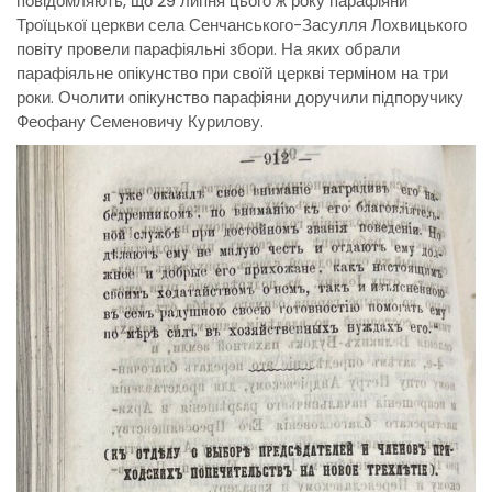
повідомляють, що 29 липня цього ж року парафіяни
Троїцької церкви села Сенчанського-Засулля Лохвицького
повіту провели парафіяльні збори. На яких обрали
парафіяльне опікунство при своїй церкві терміном на три
роки. Очолити опікунство парафіяни доручили підпоручику
Феофану Семеновичу Курилову.