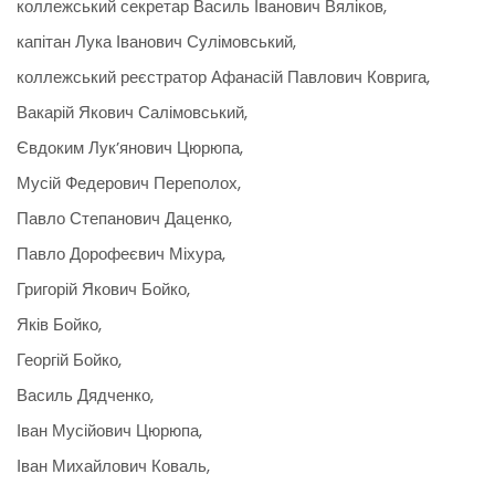
коллежський секретар Василь Іванович Вяліков,
капітан Лука Іванович Сулімовський,
коллежський реєстратор Афанасій Павлович Коврига,
Вакарій Якович Салімовський,
Євдоким Лук’янович Цюрюпа,
Мусій Федерович Переполох,
Павло Степанович Даценко,
Павло Дорофеєвич Міхура,
Григорій Якович Бойко,
Яків Бойко,
Георгій Бойко,
Василь Дядченко,
Іван Мусійович Цюрюпа,
Іван Михайлович Коваль,