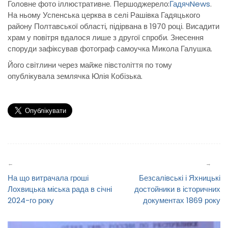
Головне фото іллюстративне. Першоджерело:
ГадячNews
.
На ньому Успенська церква в селі Рашівка Гадяцького
району Полтавської області, підірвана в 1970 році. Висадити
храм у повітря вдалося лише з другої спроби. Знесення
споруди зафіксував фотограф самоучка Микола Галушка.
Його світлини через майже півстоліття по тому
опублікувала землячка Юлія Кобізька.
Навігація
записів
На що витрачала гроші
Безсалівські і Яхницькі
Лохвицька міська рада в січні
достойники в історичних
2024-го року
документах 1869 року