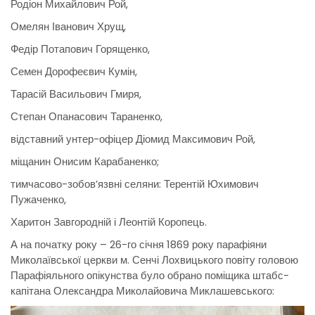
Родіон Михайлович Рой,
Омелян Іванович Хрущ,
Федір Потапович Горященко,
Семен Дорофеєвич Кумін,
Тарасій Васильович Гмиря,
Степан Опанасович Тараненко,
відставний унтер-офіцер Діомид Максимович Рой,
міщанин Онисим Карабаненко;
тимчасово-зобов’язвні селяни: Терентій Юхимович
Пужаченко,
Харитон Завгородній і Леонтій Коропець.
А на початку року – 26-го січня 1869 року парафіяни
Миколаївської церкви м. Сенчі Лохвицького повіту головою
Парафіяльного опікунства було обрано поміщика штабс-
капітана Олександра Миколайовича Миклашевського: