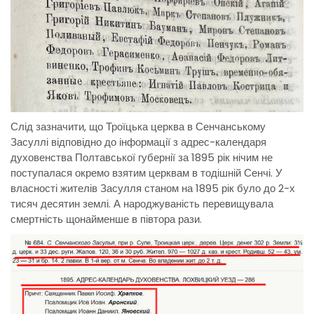
Слід зазначити, що Троїцька церква в Сенчанському
Засуллі відповідно до інформації з адрес-календаря
духовенства Полтавської губернії за 1895 рік нічим не
поступалася окремо взятим церквам в тодішній Сенчі. У
власності жителів Засулля станом на 1895 рік було до 2-х
тисяч десятин землі. А народжуваність перевищувала
смертність щонайменше в півтора рази.