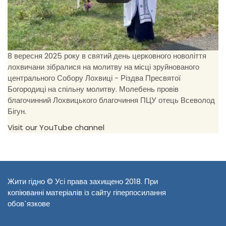
8 вересня 2025 року в святий день церковного новоліття
лохвичани зібралися на молитву на місці зруйнованого
центрального Собору Лохвиці - Різдва Пресвятої
Богородиці на спільну молитву. Молебень провів
благочинний Лохвицького благочиння ПЦУ отець Всеволод
Бігун.
Visit our YouTube channel
Жити гідно © Усі права захищено 2018. При
копіюванні матеріалів із сайту гіперпосилання
обов`язкове