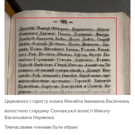
Церковного старосту козака Михайла Івановича Васюченка,
волостного старшину Сенчанської волості Миколу
Васильовича Науменка.
Тимчасовими членами були обрані: