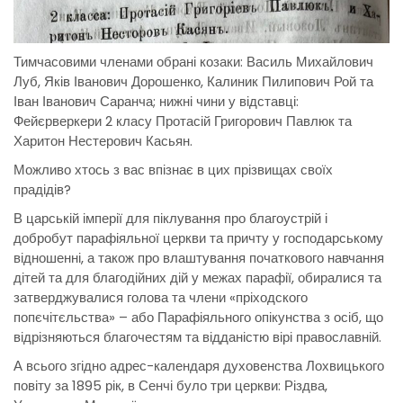
Тимчасовими членами обрані козаки: Василь Михайлович
Луб, Яків Іванович Дорошенко, Калиник Пилипович Рой та
Іван Іванович Саранча; нижні чини у відставці:
Фейєрверкери 2 класу Протасій Григорович Павлюк та
Харитон Нестерович Касьян.
Можливо хтось з вас впізнає в цих прізвищах своїх
прадідів?
В царській імперії для піклування про благоустрій і
добробут парафіяльної церкви та причту у господарському
відношенні, а також про влаштування початкового навчання
дітей та для благодійних дій у межах парафії, обиралися та
затверджувалися голова та члени «пріходского
попєчітєльства» – або Парафіяльного опікунства з осіб, що
відрізняються благочестям та відданістю вірі православній.
А всього згідно адрес-календаря духовенства Лохвицького
повіту за 1895 рік, в Сенчі було три церкви: Різдва,