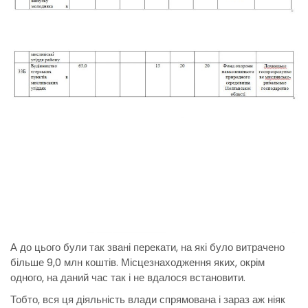
А до цього були так звані перекати, на які було витрачено
більше 9,0 млн коштів. Місцезнаходження яких, окрім
одного, на даний час так і не вдалося встановити.
Тобто, вся ця діяльність влади спрямована і зараз аж ніяк