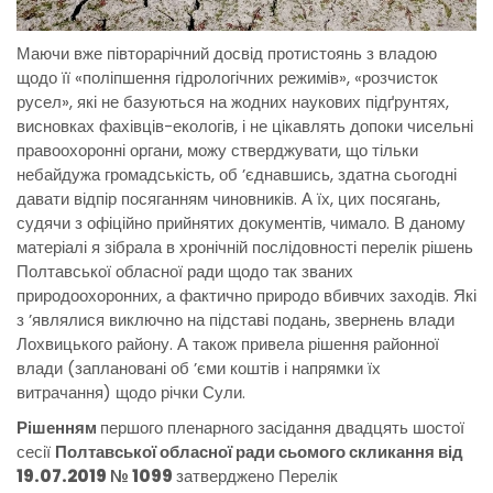
Маючи вже півторарічний досвід протистоянь з владою
щодо її «поліпшення гідрологічних режимів», «розчисток
русел», які не базуються на жодних наукових підґрунтях,
висновках фахівців-екологів, і не цікавлять допоки чисельні
правоохоронні органи, можу стверджувати, що тільки
небайдужа громадськість, об ’єднавшись, здатна сьогодні
давати відпір посяганням чиновників. А їх, цих посягань,
судячи з офіційно прийнятих документів, чимало. В даному
матеріалі я зібрала в хронічній послідовності перелік рішень
Полтавської обласної ради щодо так званих
природоохоронних, а фактично природо вбивчих заходів. Які
з ’являлися виключно на підставі подань, звернень влади
Лохвицького району. А також привела рішення районної
влади (заплановані об ’єми коштів і напрямки їх
витрачання) щодо річки Сули.
Рішенням
першого пленарного засідання двадцять шостої
сесії
Полтавської обласної ради сьомого скликання від
19.07.2019 № 1099
затверджено Перелік