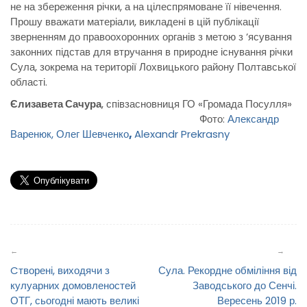
не на збереження річки, а на цілеспрямоване її нівечення.
Прошу вважати матеріали, викладені в цій публікації
зверненням до правоохоронних органів з метою з ’ясування
законних підстав для втручання в природне існування річки
Сула, зокрема на території Лохвицького району Полтавської
області.
Єлизавета Сачура
, співзасновниця ГО «Громада Посулля»
Фото:
Александр
Варенюк,
Олег Шевченко
,
Alexandr Prekrasny
Навігація
записів
Cтворені, виходячи з
Сула. Рекордне обміління від
кулуарних домовленостей
Заводського до Сенчі.
ОТГ, сьогодні мають великі
Вересень 2019 р.