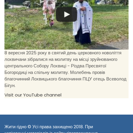
8 вересня 2025 року в святий день церковного новоліття
лохвичани зібралися на молитву на місці зруйнованого
центрального Собору Лохвиці - Різдва Пресвятої
Богородиці на спільну молитву. Молебень провів
благочинний Лохвицького благочиння ПЦУ отець Всеволод
Бігун.
Visit our YouTube channel
Жити гідно © Усі права захищено 2018. При