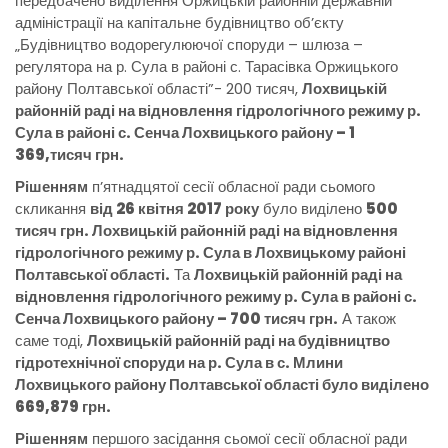
передбачено виділення Оржицькій районній державній
адміністрації на капітальне будівництво об’єкту
„Будівництво водорегулюючої споруди – шлюза –
регулятора на р. Сула в районі с. Тарасівка Оржицького
району Полтавської області”- 200 тисяч,
Лохвицькій
районній раді на відновлення гідрологічного режиму р.
Сула в районі с. Сенча Лохвицького району – 1
369,тисяч грн.
Рішенням
п’ятнадцятої сесії обласної ради сьомого
скликання
від 26 квітня 2017 року
було виділено
500
тисяч грн.
Лохвицькій районній раді на відновлення
гідрологічного режиму р. Сула в Лохвицькому районі
Полтавської області.
Та
Лохвицькій районній раді на
відновлення гідрологічного режиму р. Сула в районі с.
Сенча Лохвицького району – 700 тисяч грн.
А також
саме тоді,
Лохвицькій районній раді на будівництво
гідротехнічної споруди на р. Сула в с. Млини
Лохвицького району Полтавської області було виділено
669,879 грн.
Рішення
м
першого засідання сьомої сесії обласної ради