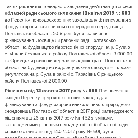
Так як
рішенням
пленарного засідання дев’ятнадцятої сесії
обласної ради сьомого скликання 12 квітня 2018 № 683
до Переліку природоохоронних заходів для фінансування з
фонду охорони навколишнього природного середовища
Полтавської області в 2018 році було включення
фінансування: Лохвицькій районній раді Полтавської
області на будівництво гідротехнічної споруди на р. Сула в
с. Млини Лохвицького району Полтавської області 3 000,00
та Оржицькій районній державній адміністрації Полтавської
області на будівництво водорегулюючої споруди – шлюза-
регулятора на р. Сула в районі с. Тарасівка Оржицького
району Полтавської 2 800,00.
Рішенням від 12 жовтня 2017 року № 558
Про внесення
змін до Переліку природоохоронних заходів для
фінансування з фонду охорони навколишнього природного
середовища Полтавської області в 2017 році, затвердженого
рішенням від 26 квітня 2017 року № 452 зі змінами,
затвердженими рішенням сімнадцятої сесії обласної ради
сьомого скликання від 14.07.2017 року № 501, було