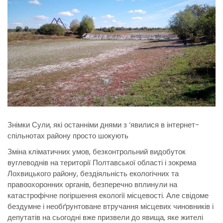
Знімки Сули, які останніми днями з ’явилися в інтернет-
спільнотах району просто шокують
Зміна кліматичних умов, безконтрольний видобуток
вуглеводнів на території Полтавської області і зокрема
Лохвицького району, бездіяльність екологічних та
правоохоронних органів, безперечно вплинули на
катастрофічне погіршення екології місцевості. Але свідоме
бездумне і необґрунтоване втручання місцевих чиновників і
депутатів на сьогодні вже призвели до явища, яке жителі