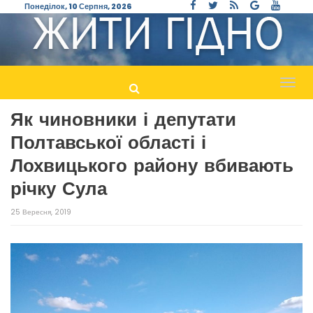
Понеділок, 10 Серпня, 2026
Пере
навіг
Як чиновники і депутати
Полтавської області і
Лохвицького району вбивають
річку Сула
25 Вересня, 2019