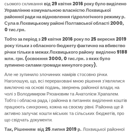
сьомого скликання
від 29 квітня 2016 року було виділено
Управлінню комунальною власністю Лохвицької
районної ради на відновлення гідрологічного режиму р.
Сула в Лохвицькому районі Полтавської області 2000,
0 тис.грн.
Тобто за період з 29 квітня 2016 року по 25 вересня 2019
року тільки з обласного бюджету фактично на вбивство
річки тільки в межах Лохвицького району виділено 9188
млн. грн. (освоєння 3000, 0 тис.грн. з яких було
зупинено силами громади минулого року).
Але не зупинило злочинних намірів стосовно річки.
Наголошую, що, всі перераховані мною рішення з’являлися
виключно на основі подань, звернень районної влади, на
чолі з Володимиром Рязановим та Анатолієм Храпалем.
Тобто і обласна рада, і районна в питаннях виділення коштів
працюють синхронно, кожна на своєму рівні. Районна ще й
активно залучає кошти міських та сільських бюджетів, про
що свідчать документи.
Так, Рішенням від 25 липня 2019 р.
Лохвицької районної