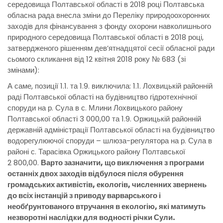
середовища Полтавської області в 2018 році Полтавська
обласна рада внесла зміни до Переліку природоохоронних
заходів для фінансування з фонду охорони навколишнього
природного середовища Полтавської області в 2018 році,
затвердженого рішенням дев’ятнадцятої сесії обласної ради
сьомого скликання від 12 квітня 2018 року № 683 (зі
змінами):
А саме, позиції 1.1. та 1.9. виключила: 1.1. Лохвицькій районній
раді Полтавської області на будівництво гідротехнічної
споруди на р. Сула в с. Млини Лохвицького району
Полтавської області 3 000,00 та 1.9. Оржицькій районній
державній адміністрації Полтавської області на будівництво
водорегулюючої споруди – шлюза-регулятора на р. Сула в
районі с. Тарасівка Оржицького району Полтавської
2 800,00.
Варто зазначити, що виключення з програми
останніх двох заходів відбулося після обурення
громадських активістів, екологів, численних звернень
до всіх інстанцій з приводу варварського і
необґрунтованого втручання в екологію, які матимуть
незворотні наслідки для водності річки Сули.