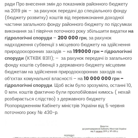
ради Про внесення змін до показників районного бюджету
на 2019 рік – за рахунок передачі до спеціального фонду
(бюджету розвитку) коштів від перевиконання доходної
частини загального фонду районного бюджету по підсумках
виконання за І півріччя поточного року збільшити видатки
на
гідрологічні споруди
–
200 000 грн
, за рахунок
надходження субвенції з місцевого бюджету на здійснення
природоохоронних заходів – на
199000 грн – гідрологічні
споруди
(КТКВК 8311); – за рахунок передачі із загального
фонду коштів субвенції з державного бюджету місцевим
бюджетам на здійснення природоохоронних заходів на
об’єктах комунальної власності – на
10 000 000 грн –
гідрологічні споруди
. Щоб всім було зрозуміло, останні 10,
0 млн. коштів фактично були пролобійовані кимось ( нехай
розбирається слідство) з державного бюджету
Розпорядженням Кабінету міністрів України від 5 червня
поточного року № 430-р.