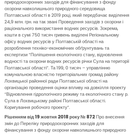
природоохоронних заходів для фінансування з фонду
охорони навколишнього природного середовища
Полтавської області в 2019 році, який передбачає виділення
24,9 млн. грн. на так звані Проведення заходів з охорони і
раціонального використання водних ресурсів. Зокрема,
кошти в сумі 750 тисяч гривень виділені Регіональному
офісу водних ресурсів у Полтавській області на
розроблення техніко-економічних обґрунтувань та
експертизи “Поліпшення екологічного стану, відновлення
водності та охорони водних ресурсів річки Сула на території
Полтавської області”. Та 199, 0 тисяч – управлінню
комунальною власністю територіальних громад району
Лохвицької районної ради Полтавської області на
організацію проведення оцінки впливу на довкілля проекту
“Відновлення гідрологічного режиму та екологічного стану р.
Сула в Лохвицькому районі Полтавської області.
Коригування робочого проекту”.
Рішенням від 19 жовтня 2018 року № 872
Про внесення
змін до Переліку природоохоронних заходів для
фінансування з фонду охорони навколишнього природного