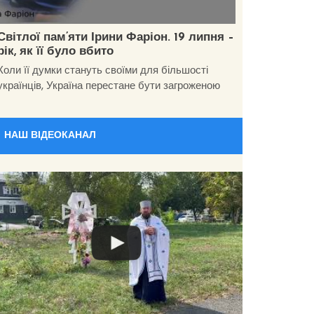
Світлої пам’яти Ірини Фаріон. 19 липня –
рік, як її було вбито
Коли її думки стануть своїми для більшості
українців, Україна перестане бути загроженою
НАШ ВІДЕОКАНАЛ