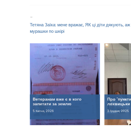
Навігація
записів
Тетяна Заїка: мене вражає, ЯК ці діти дякують, аж
мурашки по шкірі
Ветеранам вже є в кого
Про “пункти
запитати за землю
лохвицьки
5 Квітня, 2026
3 Грудня, 2025