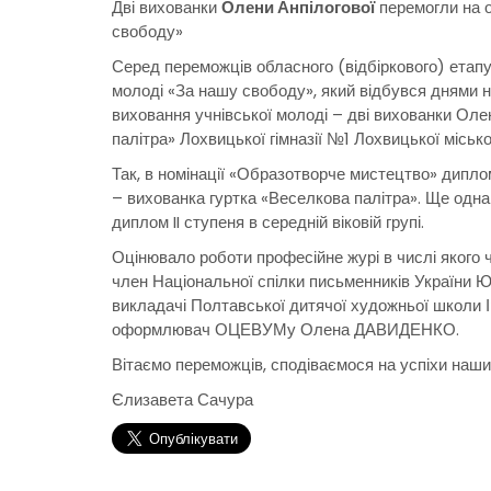
Дві вихованки
Олени Анпілогової
перемогли на о
свободу»
Серед переможців обласного (відбіркового) етапу 
молоді «За нашу свободу», який відбувся днями н
виховання учнівської молоді – дві вихованки Олен
палітра» Лохвицької гімназії №1 Лохвицької місько
Так, в номінації «Образотворче мистецтво» диплом
– вихованка гуртка «Веселкова палітра». Ще одн
диплом II ступеня в середній віковій групі.
Оцінювало роботи професійне журі в числі якого
член Національної спілки письменників Украї
викладачі Полтавської дитячої художньої школ
оформлювач ОЦЕВУМу Олена ДАВИДЕНКО.
Вітаємо переможців, сподіваємося на успіхи наши
Єлизавета Сачура