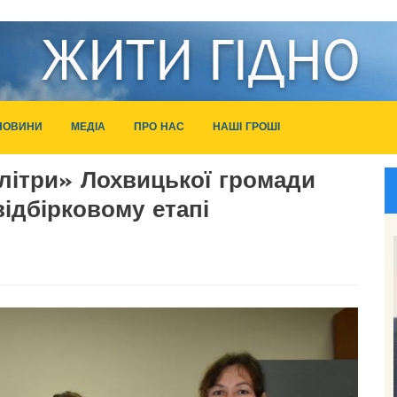
НОВИНИ
МЕДІА
ПРО НАС
НАШІ ГРОШІ
літри» Лохвицької громади
ідбірковому етапі