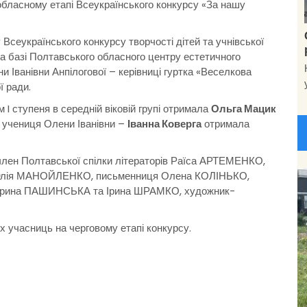
бласному етапі Всеукраїнського конкурсу «За нашу
Всеукраїнського конкурсу творчості дітей та учнівської
а базі Полтавського обласного центру естетичного
и Іванівни Анпілогової – керівниці гуртка «Веселкова
ї ради.
 I ступеня в середній віковій групі отримала
Ольга Мацик
а учениця Олени Іванівни –
Іванна Коверга
отримала
 член Полтавської спілки літераторів Раїса АРТЕМЕНКО,
ни Юлія МАНОЙЛЕНКО, письменниця Олена КОЛІНЬКО,
и Ірина ПАШИНСЬКА та Ірина ШРАМКО, художник-
х учасниць на черговому етапі конкурсу.