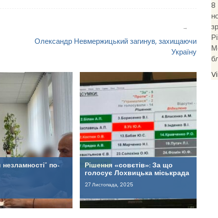
8
н
з
Р
Олександр Невмержицький загинув, захищаючи
М
Україну
б
V
 незламності” по-
Рішення «совєтів»: За що
голосує Лохвицька міськрада
27 Листопада, 2025