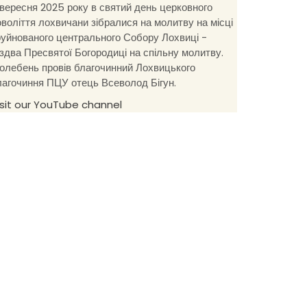
 вересня 2025 року в святий день церковного
оволіття лохвичани зібралися на молитву на місці
руйнованого центрального Собору Лохвиці -
іздва Пресвятої Богородиці на спільну молитву.
олебень провів благочинний Лохвицького
лагочиння ПЦУ отець Всеволод Бігун.
isit our YouTube channel