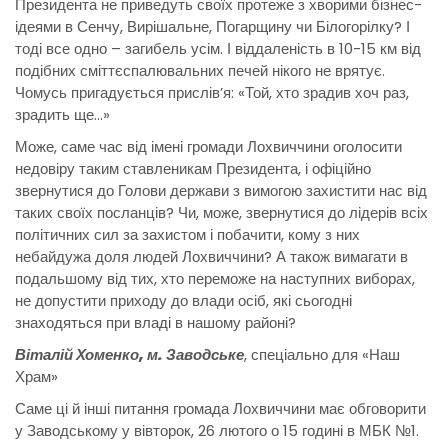
Президента не приведуть своїх протеже з хворими бізнес-
ідеями в Сенчу, Вирішальне, Погарщину чи Білогорілку? І
тоді все одно – загибель усім. І віддаленість в 10-15 км від
подібних сміттєспалювальних печей нікого не врятує.
Чомусь пригадується прислів’я: «Той, хто зрадив хоч раз,
зрадить ще…»
Може, саме час від імені громади Лохвиччини оголосити
недовіру таким ставленикам Президента, і офіційно
звернутися до Голови держави з вимогою захистити нас від
таких своїх посланців? Чи, може, звернутися до лідерів всіх
політичних сил за захистом і побачити, кому з них
небайдужа доля людей Лохвиччини? А також вимагати в
подальшому від тих, хто переможе на наступних виборах,
не допустити приходу до влади осіб, які сьогодні
знаходяться при владі в нашому районі?
Віталій Хоменко, м. Заводське
, спеціально для «Наш
Храм»
Саме ці й інші питання громада Лохвиччини має обговорити
у Заводському у вівторок, 26 лютого о 15 годині в МБК №1.