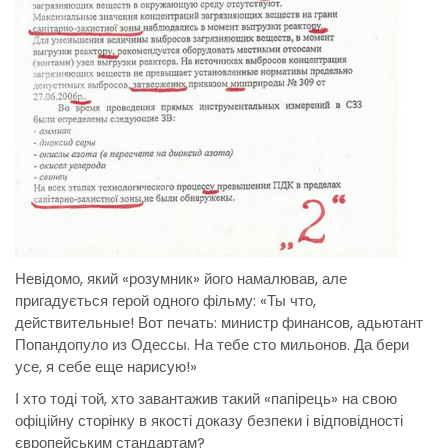
Невідомо, який «розумник» його намалював, але
пригадується герой одного фільму: «Ты что,
действительные! Вот печать: министр финансов, адьютант
Попандопуло из Одессы. На тебе сто мильонов. Да бери
усе, я себе еще нарисую!»
І хто тоді той, хто завантажив такий «папірець» на свою
офіційну сторінку в якості доказу безпеки і відповідності
європейським стандартам?