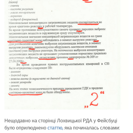
Нещодавно на сторінці Лохвицької РДА у Фейсбуці
було оприлюднено
статтю,
яка починалась словами: