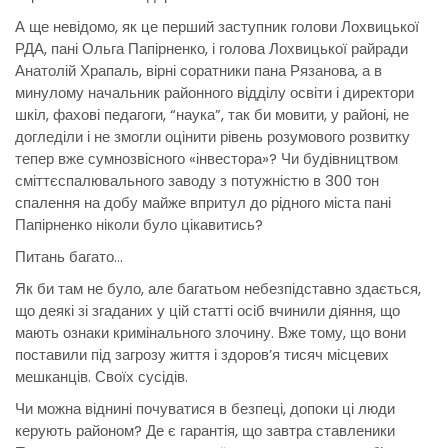
А ще невідомо, як це перший заступник голови Лохвицької
РДА, пані Ольга Папірненко, і голова Лохвицької райради
Анатолій Храпаль, вірні соратники пана Рязанова, а в
минулому начальник районного відділу освіти і директори
шкіл, фахові педагоги, “наука”, так би мовити, у районі, не
догледіли і не змогли оцінити рівень розумового розвитку
тепер вже сумнозвісного «інвестора»? Чи будівництвом
сміттєспалювального заводу з потужністю в 300 тон
спалення на добу майже впритул до рідного міста пані
Папірненко ніколи було цікавитись?
Питань багато…
Як би там не було, але багатьом небезпідставно здається,
що деякі зі згаданих у цій статті осіб вчинили діяння, що
мають ознаки кримінального злочину. Вже тому, що вони
поставили під загрозу життя і здоров’я тисяч місцевих
мешканців. Своїх сусідів.
Чи можна віднині почуватися в безпеці, допоки ці люди
керують районом? Де є гарантія, що завтра ставленики