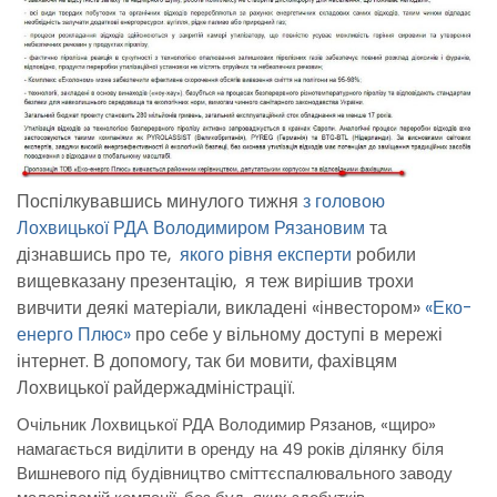
Поспілкувавшись минулого тижня
з головою
Лохвицької РДА Володимиром Рязановим
та
дізнавшись про те,
якого рівня експерти
робили
вищевказану презентацію, я теж вирішив трохи
вивчити деякі матеріали, викладені «інвестором»
«Еко-
енерго Плюс»
про себе у вільному доступі в мережі
інтернет. В допомогу, так би мовити, фахівцям
Лохвицької райдержадміністрації.
Очільник Лохвицької РДА Володимир Рязанов, «щиро»
намагається виділити в оренду на 49 років ділянку біля
Вишневого під будівництво сміттєспалювального заводу