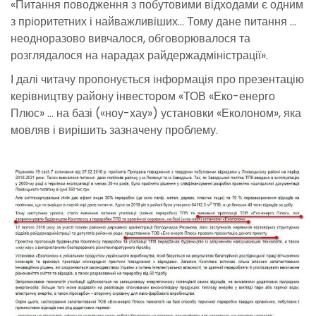
«Питання поводження з побутовими відходами є одним
з пріоритетних і найважливіших… Тому дане питання …
неодноразово вивчалося, обговорювалося та
розглядалося на нарадах райдержадміністрації».
І далі читачу пропонується інформація про презентацію
керівництву району інвестором «ТОВ «Еко-енерго
Плюс» … на базі («ноу-хау») установки «Еколоном», яка
мовляв і вирішить зазначену проблему.