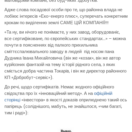
маловідомій компанії, без буд-яких здобутків.
Адже слова посадової особи про те, що районна влада не
лобіює інтересів «Еко-енерго плюс», суперечать конкретним
крокам по виділенню землі САМЕ ЦІЙ КОМПАНІЇ!!!
«Та ну, ви нічого не понімаєте, у них завод, оборудованіє,
все сертифіковане, по європейських стандартах…» – можна
почути в поясненнях від палкого прихильника
сміттєспалювального заводу в людей під носом пана
Дудника Івана Михайловича (він же «козак», він же автор
курйозних фантазій на тему історії рідного села, з яких
сміється добра частина Токарів, і він же директор районного
КП «Добробут-сервіс»).
До речі, щодо сертифікатів. Немає жодного офіційного
свідоцтва про їх «інноваційний метод». А на
офіційній
сторінці
«інвестора» в якості доказів оприлюднено такий ось
папірець (соліднішого, мабуть, не знайшлося, «чим багаті,
тим і раді»):