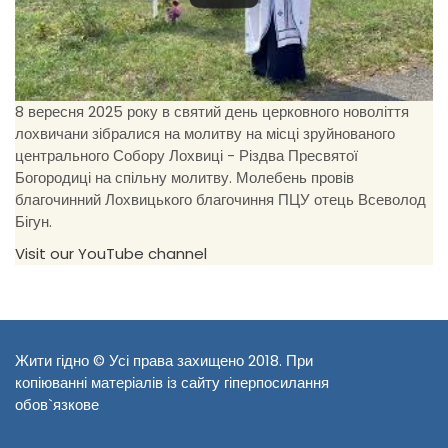
8 вересня 2025 року в святий день церковного новоліття
лохвичани зібралися на молитву на місці зруйнованого
центрального Собору Лохвиці - Різдва Пресвятої
Богородиці на спільну молитву. Молебень провів
благочинний Лохвицького благочиння ПЦУ отець Всеволод
Бігун.
Visit our YouTube channel
Жити гідно © Усі права захищено 2018. При
копіюванні матеріалів із сайту гіперпосилання
обов`язкове