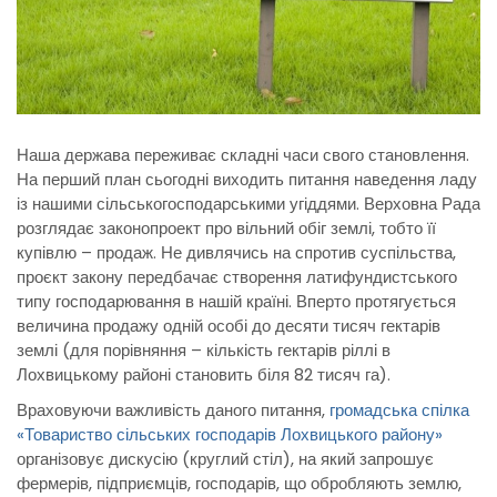
Наша держава переживає складні часи свого становлення.
На перший план сьогодні виходить питання наведення ладу
із нашими сільськогосподарськими угіддями.
Верховна Рада
розглядає законопроект про вільний обіг землі, тобто її
купівлю – продаж. Не дивлячись на спротив суспільства,
проєкт закону передбачає створення латифундистського
типу господарювання в нашій країні. Вперто протягується
величина продажу одній особі до десяти тисяч гектарів
землі (для порівняння – кількість гектарів ріллі в
Лохвицькому районі становить біля 82 тисяч га).
Враховуючи важливість даного питання,
громадська спілка
«Товариство сільських господарів Лохвицького району»
організовує дискусію (круглий стіл), на який запрошує
фермерів, підприємців, господарів, що обробляють землю,