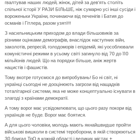
гвалтував наших людей, жінок, дітей за дев’ять століть
спільної історії У РАЗИ БІЛЬШЕ, ніж сумарно усі інші сусіди і
вороженьки України, починаючи від печенігів і Батия до
османів і Гітлера, разом узяті!!!
З насильницьким приходом до влади більшовиків за
різними оцінками демографів, внаслідок наступних війн,
заколотів, репресій, голодоморів і епідемій, які уособлювали
комуністичні режими в усьому світі загинуло від 70 до 110
мільйонів людей. Що на порядки більше, аніж жертв
нацистів і фашистів.
Тому вкотре готуємося до випробувань! Бо ні світ, ні
українці сьогодні не дооцінюють загрози від нащадків
тоталітарної системи, яка не може концептуально існувати в
злагоді з країнами демократії.
А тому ворог має усвідомлювати, що цього разу покори від
українців не буде. Ворог має боятися.
А для цього чоловіки, молодь мають якнайшвидше пройти
військові вишколи в системі тероборони, в якій створюються
30 бригад ТрО в кожній області і великих містах +