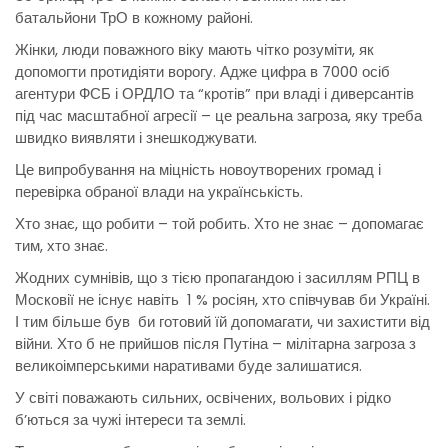
батальйони ТрО в кожному районі.
Жінки, люди поважного віку мають чітко розуміти, як
допомогти протидіяти ворогу. Адже цифра в 7000 осіб
агентури ФСБ і ОРДЛО та “кротів” при владі і диверсантів
під час масштабної агресії – це реальна загроза, яку треба
швидко виявляти і знешкоджувати.
Це випробування на міцність новоутворених громад і
перевірка обраної влади на українськість.
Хто знає, що робити – той робить. Хто не знає – допомагає
тим, хто знає.
Жодних сумнівів, що з тією пропагандою і засиллям РПЦ в
Московії не існує навіть 1 % росіян, хто співчував би Україні.
І тим більше був би готовий їй допомагати, чи захистити від
війни. Хто б не прийшов після Путіна – мілітарна загроза з
великоімперськими наративами буде залишатися.
У світі поважають сильних, освічених, вольових і рідко
б’ються за чужі інтереси та землі.