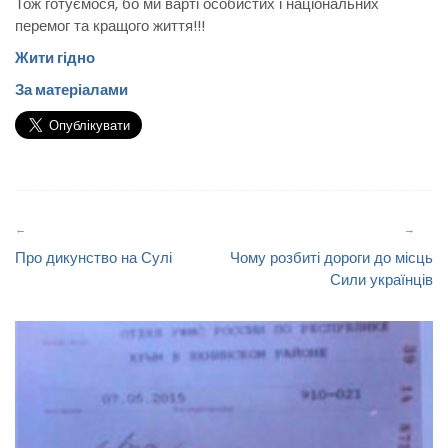
Тож готуємося, бо ми варті особистих і національних
перемог та кращого життя!!!
Жити гідно
За матеріалами
Навігація
записів
Про дикунство на Сулі
Чому розбиті дороги до місць
Сили українців