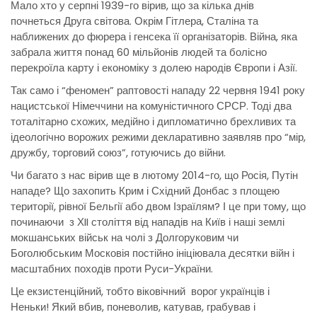
Мало хто у серпні 1939-го вірив, що за кілька днів
почнеться Друга світова. Окрім Гітлера, Сталіна та
наближених до фюрера і генсека її організаторів. Війна, яка
забрала життя понад 60 мільйонів людей та болісно
перекроїла карту і економіку з долею народів Європи і Азії.
Так само і “феномен” раптовості нападу 22 червня 1941 року
нацистської Німеччини на комуністичного СРСР. Тоді два
тоталітарно схожих, медійно і дипломатично брехливих та
ідеологічно ворожих режими декларативно заявляв про “мір,
дружбу, торговий союз”, готуючись до війни.
Чи багато з нас вірив ще в лютому 2014-го, що Росія, Путін
нападе? Що захопить Крим і Східний Донбас з площею
території, рівної Бельгії або двом Ізраїлям? І це при тому, що
починаючи з ХII століття від нападів на Київ і наші землі
мокшанських військ на чолі з Долгоруковим чи
Боголюбським Московія постійно ініціювала десятки війн і
масштабних походів проти Руси-України.
Це екзистенційний, тобто віковічний ворог українців і
Неньки! Який вбив, поневолив, катував, грабував і