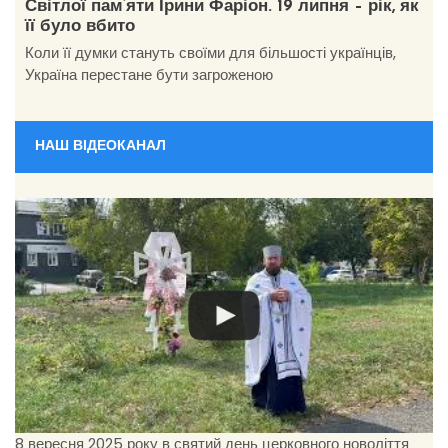
Світлої пам’яти Ірини Фаріон. 19 липня – рік, як
її було вбито
Коли її думки стануть своїми для більшості українців,
Україна перестане бути загроженою
НАШ ВІДЕОКАНАЛ
8 вересня 2025 року в святий день церковного новоліття