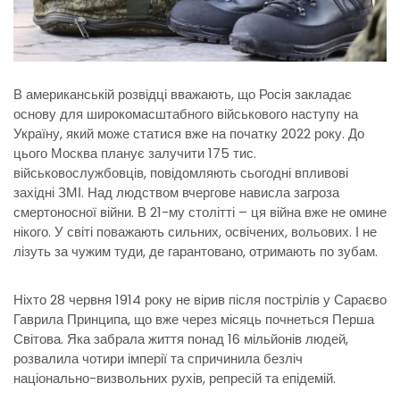
В американській розвідці вважають, що Росія закладає
основу для широкомасштабного військового наступу на
Україну, який може статися вже на початку 2022 року. До
цього Москва планує залучити 175 тис.
військовослужбовців, повідомляють сьогодні впливові
західні ЗМІ. Над людством вчергове нависла загроза
смертоносної війни. В 21-му столітті – ця війна вже не омине
нікого. У світі поважають сильних, освічених, вольових. І не
лізуть за чужим туди, де гарантовано, отримають по зубам.
Ніхто 28 червня 1914 року не вірив після пострілів у Сараєво
Гаврила Принципа, що вже через місяць почнеться Перша
Світова. Яка забрала життя понад 16 мільйонів людей,
розвалила чотири імперії та спричинила безліч
національно-визвольних рухів, репресій та епідемій.