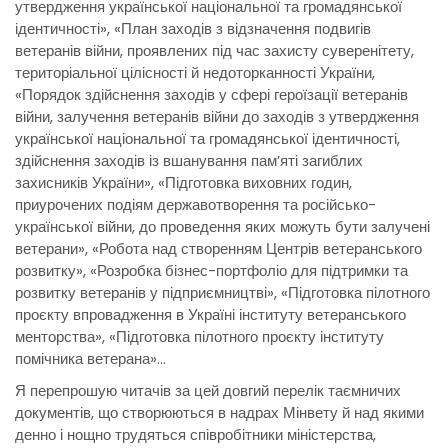
утвердження української національної та громадянської
ідентичності», «План заходів з відзначення подвигів
ветеранів війни, проявлених під час захисту суверенітету,
територіальної цілісності й недоторканності України,
«Порядок здійснення заходів у сфері героїзації ветеранів
війни, залучення ветеранів війни до заходів з утвердження
української національної та громадянської ідентичності,
здійснення заходів із вшанування пам’яті загиблих
захисників України», «Підготовка виховних годин,
приурочених подіям державотворення та російсько-
української війни, до проведення яких можуть бути залучені
ветерани», «Робота над створенням Центрів ветеранського
розвитку», «Розробка бізнес-портфоліо для підтримки та
розвитку ветеранів у підприємництві», «Підготовка пілотного
проєкту впровадження в Україні інституту ветеранського
менторства», «Підготовка пілотного проєкту інституту
помічника ветерана»…
Я перепрошую читачів за цей довгий перелік таємничих
документів, що створюються в надрах Мінвету й над якими
денно і нощно трудяться співробітники міністерства,