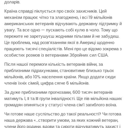
доларів.
Країна справді піклується про своїх захисників. Цей
механізм працює чітко та злагоджено, і всі 19 мільйонів
американських ветеранів відчувають державну підтримку й
увагу. Та все одно — пускають собі кулю в чоло. Тому що
пережите не заретушуєш жодними пільгами й не забудеш.
Це проблема, над розв’язанням якої в Америці щоденно
працюють тисячі спеціалістів. Мені про це відомо зокрема з
особистих розмов із ветеранами Збройних сил США.
Після нашої перемоги кількість ветеранів війни, за
приблизними підрахунками, становитиме близько трьох
мільйонів, або 10% населення країни. Якщо додати сюди
членів їхніх сімей, цифра сягне 6 мільйонів.
За дуже приблизними прогнозами, 600 тисяч ветеранів
матимуть І, II та III групи інвалідності. Ще пів мільйона наших
громадян опиняться у статусі члена сім’ї загиблого воїна.
Чи готове наше суспільство до такої реальності? Чи готова
наша держава «…створити умови, за яких кожний ветеран,
члени його родини, вдови та сироти відчуватимуть захист і