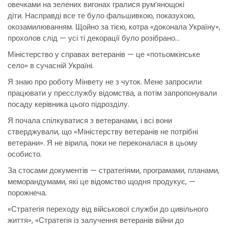
овечками на зелених вигонах гралися рум’янощокі
діти. Насправді все те було фальшивкою, показухою,
окозамилюванням. Щойно за тією, котра «доконала Україну»,
прохолов слід — усі ті декорації було розібрано…
Міністерство у справах ветеранів — це «потьомкінське
село» в сучасній Україні.
Я знаю про роботу Мінвету не з чуток. Мене запросили
працювати у пресслужбу відомства, а потім запропонували
посаду керівника цього підрозділу.
Я почала спілкуватися з ветеранами, і всі вони
стверджували, що «Міністерству ветеранів не потрібні
ветерани». Я не вірила, поки не переконалася в цьому
особисто.
За стосами документів — стратегіями, програмами, планами,
меморандумами, які це відомство щодня продукує, —
порожнеча.
«Стратегія переходу від військової служби до цивільного
життя», «Стратегія із залучення ветеранів війни до