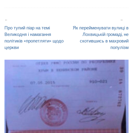
Навігація
записів
Про тупий піар на темі
Як перейменувати вулиці в
Великодня і намагання
Лохвицькій громаді, не
політиків «пропетляти» щодо
скотившись в махровий
церкви
популізм