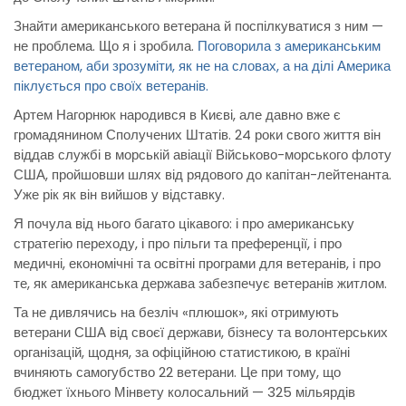
Знайти американського ветерана й поспілкуватися з ним —
не проблема. Що я і зробила.
Поговорила з американським
ветераном, аби зрозуміти, як не на словах, а на ділі Америка
піклується про своїх ветеранів.
Артем Нагорнюк народився в Києві, але давно вже є
громадянином Сполучених Штатів. 24 роки свого життя він
віддав службі в морській авіації Військово-морського флоту
США, пройшовши шлях від рядового до капітан-лейтенанта.
Уже рік як він вийшов у відставку.
Я почула від нього багато цікавого: і про американську
стратегію переходу, і про пільги та преференції, і про
медичні, економічні та освітні програми для ветеранів, і про
те, як американська держава забезпечує ветеранів житлом.
Та не дивлячись на безліч «плюшок», які отримують
ветерани США від своєї держави, бізнесу та волонтерських
організацій, щодня, за офіційною статистикою, в країні
вчиняють самогубство 22 ветерани. Це при тому, що
бюджет їхнього Мінвету колосальний — 325 мільярдів