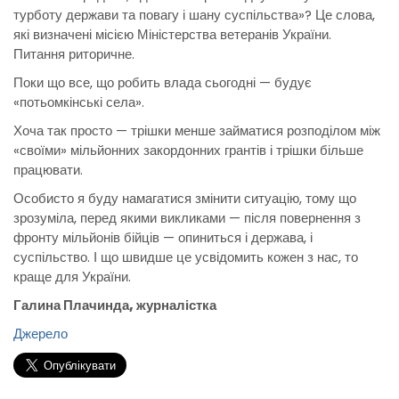
турботу держави та повагу і шану суспільства»? Це слова,
які визначені місією Міністерства ветеранів України.
Питання риторичне.
Поки що все, що робить влада сьогодні — будує
«потьомкінські села».
Хоча так просто — трішки менше займатися розподілом між
«своїми» мільйонних закордонних грантів і трішки більше
працювати.
Особисто я буду намагатися змінити ситуацію, тому що
зрозуміла, перед якими викликами — після повернення з
фронту мільйонів бійців — опиниться і держава, і
суспільство. І що швидше це усвідомить кожен з нас, то
краще для України.
Галина Плачинда, журналістка
Джерело