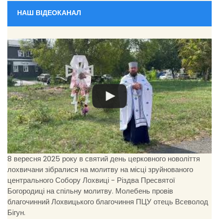
НАШ ВІДЕОКАНАЛ
8 вересня 2025 року в святий день церковного новоліття
лохвичани зібралися на молитву на місці зруйнованого
центрального Собору Лохвиці - Різдва Пресвятої
Богородиці на спільну молитву. Молебень провів
благочинний Лохвицького благочиння ПЦУ отець Всеволод
Бігун.