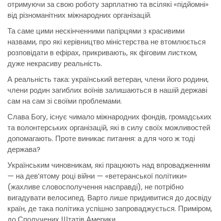
отримуючи за свою роботу зарплатню та всілякі «підйомні»
від різноманітних міжнародних організацій.
Та саме цими нескінченними папірцями з красивими
назвами, про які керівництво міністерства не втомлюється
розповідати в ефірах, прикривають, як фіговим листком,
дуже некрасиву реальність.
А реальність така: український ветеран, члени його родини,
члени родин загиблих воїнів залишаються в нашій державі
сам на сам зі своїми проблемами.
Слава Богу, існує чимало міжнародних фондів, громадських
та волонтерських організацій, які в силу своїх можливостей
допомагають. Проте виникає питання: а для чого ж тоді
держава?
Українським чиновникам, які працюють над впровадженням
— на дев’ятому році війни — «ветеранської політики»
(жахливе словосполучення насправді), не потрібно
вигадувати велосипед. Варто лише придивитися до досвіду
країн, де така політика успішно запроваджується. Приміром,
до Сполучених Штатів Америки.