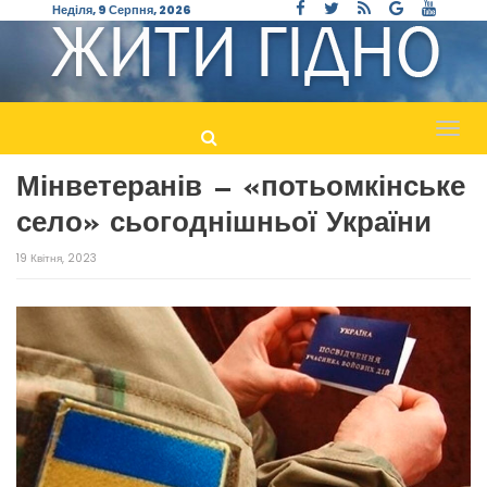
Неділя, 9 Серпня, 2026
Пере
навіг
Мінветеранів — «потьомкінське
село» сьогоднішньої України
19 Квітня, 2023