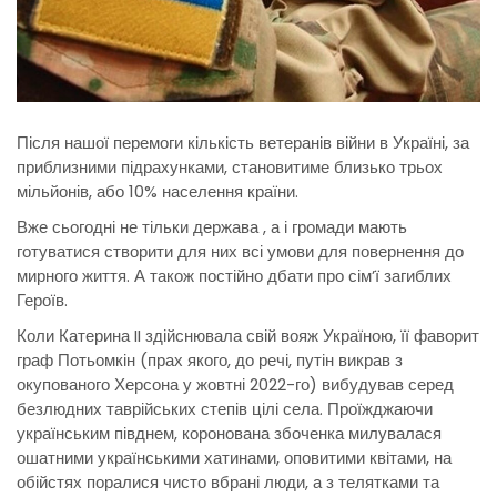
Після нашої перемоги кількість ветеранів війни в Україні, за
приблизними підрахунками, становитиме близько трьох
мільйонів, або 10% населення країни.
Вже сьогодні не тільки держава , а і громади мають
готуватися створити для них всі умови для повернення до
мирного життя. А також постійно дбати про сім’ї загиблих
Героїв.
Коли Катерина II здійснювала свій вояж Україною, її фаворит
граф Потьомкін (прах якого, до речі, путін викрав з
окупованого Херсона у жовтні 2022-го) вибудував серед
безлюдних таврійських степів цілі села. Проїжджаючи
українським півднем, коронована збоченка милувалася
ошатними українськими хатинами, оповитими квітами, на
обійстях поралися чисто вбрані люди, а з телятками та