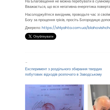
На Благовіщення не можна перебувати в сумному, 
Вважається, що вся негативна енергетика поверт
Насолоджуйтеся вихідним, проводьте час зі своїм
Богу за прощення гріхів, просіть Богородицю доп
Джерело:
https://shlyahta.com.ua/blahovishche
Навігація
записів
Експеримент з роздільного збирання твердих
побутових відходів розпочато в Заводському