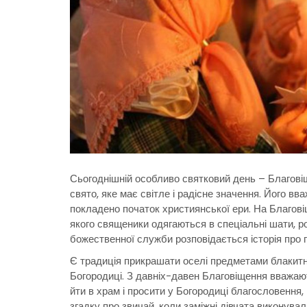
Сьогоднішній особливо святковий день – Благові
свято, яке має світле і радісне значення. Його в
покладено початок християнської ери.
На Благові
якого священики одягаються в спеціальні шати, р
божественної служби розповідається історія про 
Є традиція прикрашати оселі предметами блакит
Богородиці. З давніх-давен Благовіщення вважаю
йти в храм і просити у Богородиці благословення,
згадку про звичай, коли заміжні дівчата виконува