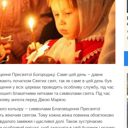
щення Пресвятої Богородиці. Саме цей день – давнє
важають початком Святих свят, так як саме в цей день був
щення у всіх церквах проводять особливу службу, під час
озшиті блакитними нитками та символами свята. Під час
появу ангела перед Дівою Марією.
ного кольору – символами Благовіщення Пресвятої
ть жіночим святом. Тому кожна жінка повинна обов’язково
 вдалого заміжжя і щасливої долі. Також зустрічаємо
ли особливий ритуал, щоб залучити в свій будинок і родину