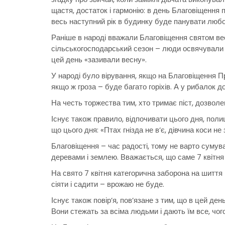
щастя, достаток і гармонію: в день Благовіщення п
весь наступний рік в будинку буде панувати любо
Раніше в народі вважали Благовіщення святом ве
сільськогосподарський сезон – люди освячували 
цей день «зазивали весну».
У народі було вірування, якщо на Благовіщення П
якщо ж гроза – буде багато горіхів. А у рибалок 
На честь торжества тим, хто тримає піст, дозволен
Існує також правило, відпочивати цього дня, поли
що цього дня: «Птах гнізда не в’є, дівчина коси не 
Благовіщення – час радості, тому не варто сумува
деревами і землею. Вважається, що саме 7 квітня
На свято 7 квітня категорична заборона на шиття
сіяти і садити – врожаю не буде.
Існує також повір’я, пов’язане з тим, що в цей де
Вони стежать за всіма людьми і дають їм все, чог