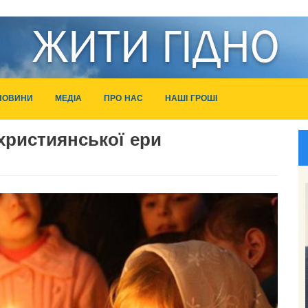
НОВИНИ
МЕДІА
ПРО НАС
НАШІ ГРОШІ
християнської ери