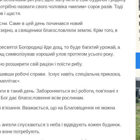
отрібно назвати свого чоловіка «милим» сорок разів. Тоді
в і щастя.
сни. Саме в цей день починався новий
зерно, а священики благословляли землю. Крім того, в
ресвятої Богородиці йде дощ, то буде багатий урожай, а
дощ символізував хороший улов протягом усього року.
о розширити свій раціон і поїсти рибу.
шивши робочі справи. Існує навіть спеціальна приказка,
заплітає».
ти в такий день. Забороняються всі роботи, пов’язані з
 Бог дає благословення всім рослинам.
 і в’язання. Вважається, що на Благовіщення не можна
нь ангели спускаються з неба і відвідують кожен будинок.
о вони потребують.