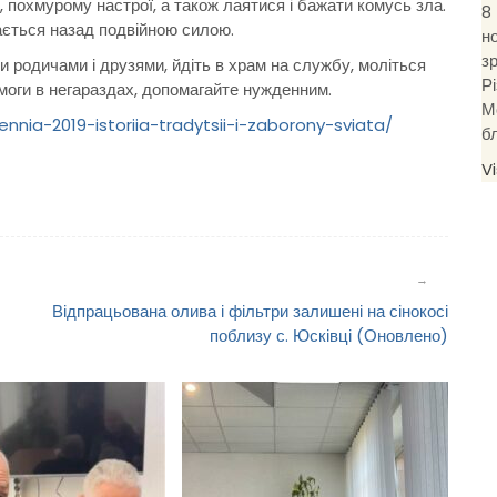
похмурому настрої, а також лаятися і бажати комусь зла.
8
ається назад подвійною силою.
н
з
и родичами і друзями, йдіть в храм на службу, моліться
Р
омоги в негараздах, допомагайте нужденним.
М
nnia-2019-istoriia-tradytsii-i-zaborony-sviata/
б
V
Відпрацьована олива і фільтри залишені на сінокосі
поблизу с. Юсківці (Оновлено)