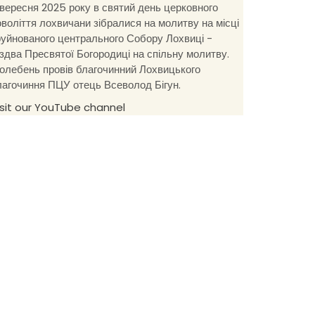
 вересня 2025 року в святий день церковного
оволіття лохвичани зібралися на молитву на місці
руйнованого центрального Собору Лохвиці -
іздва Пресвятої Богородиці на спільну молитву.
олебень провів благочинний Лохвицького
лагочиння ПЦУ отець Всеволод Бігун.
isit our YouTube channel