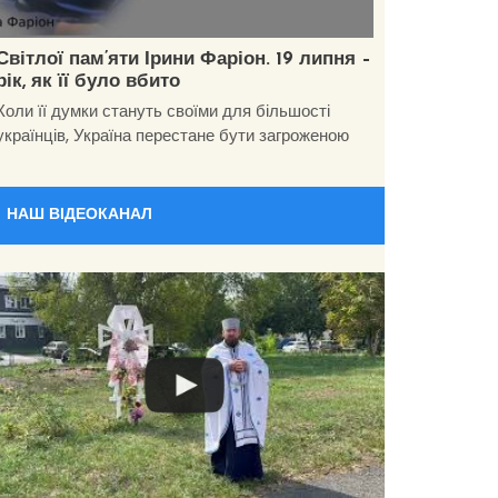
Світлої пам’яти Ірини Фаріон. 19 липня –
рік, як її було вбито
Коли її думки стануть своїми для більшості
українців, Україна перестане бути загроженою
НАШ ВІДЕОКАНАЛ