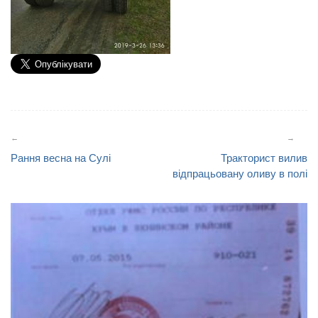
Навігація
записів
Рання весна на Сулі
Тракторист вилив
відпрацьовану оливу в полі