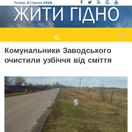
Четвер, 6 Серпня, 2026
Пере
навіг
Комунальники Заводського
очистили узбіччя від сміття