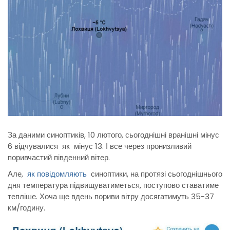
За даними синоптиків, 10 лютого, сьогоднішні вранішні мінус
6 відчувалися як мінус 13. І все через пронизливий
поривчастий південний вітер.
Але,
як повідомляють
синоптики, на протязі сьогоднішнього
дня температура підвищуватиметься, поступово ставатиме
тепліше. Хоча ще вдень пориви вітру досягатимуть 35-37
км/годину.