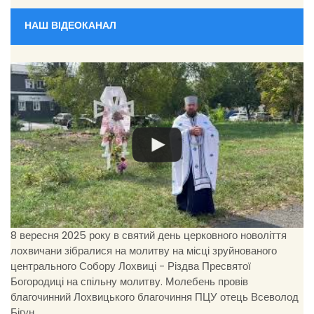
НАШ ВІДЕОКАНАЛ
8 вересня 2025 року в святий день церковного новоліття
лохвичани зібралися на молитву на місці зруйнованого
центрального Собору Лохвиці - Різдва Пресвятої
Богородиці на спільну молитву. Молебень провів
благочинний Лохвицького благочиння ПЦУ отець Всеволод
Бігун.