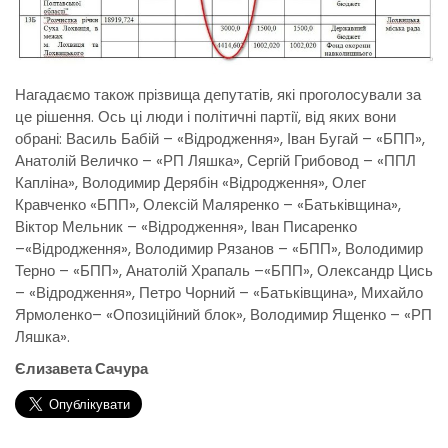
Нагадаємо також прізвища депутатів, які проголосували за
це рішення. Ось ці люди і політичні партії, від яких вони
обрані: Василь Бабій – «Відродження», Іван Бугай – «БПП»,
Анатолій Величко – «РП Ляшка», Сергій Грибовод – «ППЛ
Капліна», Володимир Дерябін «Відродження», Олег
Кравченко «БПП», Олексій Маляренко – «Батьківщина»,
Віктор Мельник – «Відродження», Іван Писаренко
–«Відродження», Володимир Рязанов – «БПП», Володимир
Терно – «БПП», Анатолій Храпаль –«БПП», Олександр Цись
– «Відродження», Петро Чорний – «Батьківщина», Михайло
Ярмоленко– «Опозиційний блок», Володимир Ященко – «РП
Ляшка».
Єлизавета Сачура