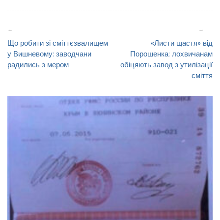
Навігація
записів
Що робити зі сміттєзвалищем
«Листи щастя» від
у Вишневому: заводчани
Порошенка: лохвичанам
радились з мером
обіцяють завод з утилізації
сміття