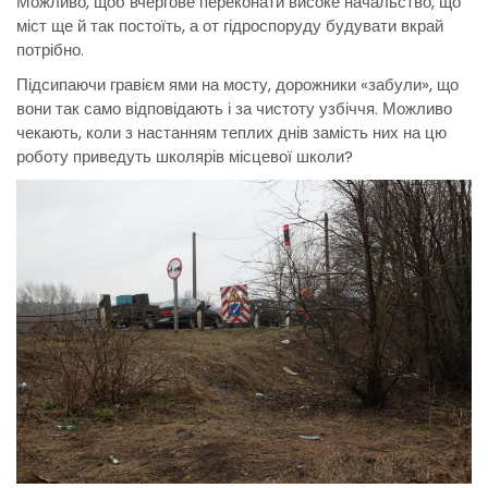
Можливо, щоб вчергове переконати високе начальство, що
міст ще й так постоїть, а от гідроспоруду будувати вкрай
потрібно.
Підсипаючи гравієм ями на мосту, дорожники «забули», що
вони так само відповідають і за чистоту узбіччя. Можливо
чекають, коли з настанням теплих днів замість них на цю
роботу приведуть школярів місцевої школи?