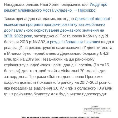
Нагадаємо, раніше, Наш Храм повідомляв, що
Угоду про
ремонт млинівського моста укладено, — Прозорро.
Також принагідно нагадаємо, що згідно
Державної цільової
економічної програми програми розвитку автомобільних
доріг загального користування державного значення на
2018-2022 роки
, затвердженої Постановою Кабміну від 21
березня 2018 р. № 382,
в розділі «Завдання і заходи»
щодо її
реалізації, на реконструкцію саме зазначеної ділянки моста
в Млинах було передбачено з Державного бюджету 54,31
млн. грн. на 2019 рік. Неважаючи на ц,е районному
керівництву знадобилося навіть два дні поспіль (14 та 15
березня) для того, щоб знайти мінімальні 20 голосів для
затверджена Програми «Змін та доповнення Програми
охорони довкілля Лохвицького району на 2017-2021 роки».,
яка передбачає виділення 3,6 млн грн з обласного і 0,9 млн
грн. з районного бюджету для будівництва гідроспоруди: