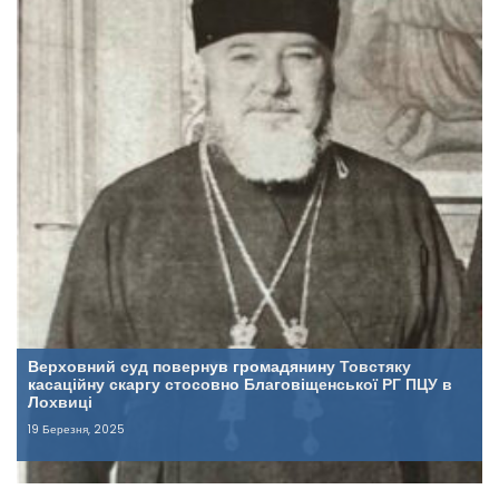
Верховний суд повернув громадянину Товстяку
касаційну скаргу стосовно Благовіщенської РГ ПЦУ в
Лохвиці
19 Березня, 2025