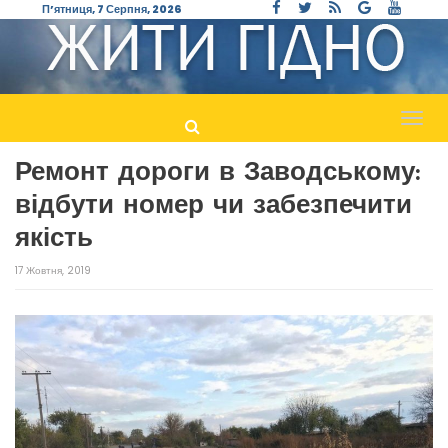
П’ятниця, 7 Серпня, 2026
Пере
навіг
Ремонт дороги в Заводському:
відбути номер чи забезпечити
якість
17 Жовтня, 2019