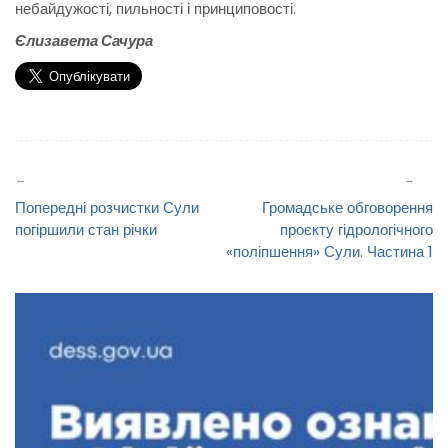
небайдужості, пильності і принциповості.
Єлизавета Сачура
Навігація
записів
Попередні розчистки Сули
Громадське обговорення
погіршили стан річки
проєкту гідрологічного
«поліпшення» Сули. Частина 1