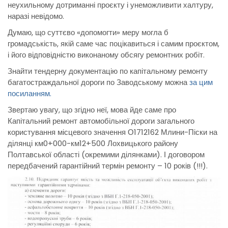
неухильному дотриманні проєкту і унеможливити халтуру,
наразі невідомо.
Думаю, що суттєво «допомогти» меру могла б
громадськість, якій саме час поцікавиться і самим проєктом,
і його відповідністю виконаному обсягу ремонтних робіт.
Знайти тендерну документацію по капітальному ремонту
багатостраждальної дороги по Заводському можна
за цим
посиланням.
Звертаю увагу, що згідно неї, мова йде саме про
Капітальний ремонт автомобільної дороги загального
користування місцевого значення О1712162 Млини-Піски на
ділянці км0+000-км12+500 Лохвицького району
Полтавської області (окремими ділянками). І договором
передбачений гарантійний термін ремонту – 10 років (!!!).