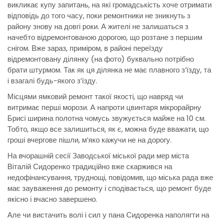
викликає купу запитань, на які громадськість хоче отримати
відповідь до того часу, поки ремонтники не зникнуть з
району знову на довгі роки. А жителі не залишаться з
начебто відремонтованою дорогою, що розтане з першим
снігом. Вже зараз, приміром, в районі переїзду
відремонтовану ділянку (на фото) буквально потрібно
брати штурмом. Так як ця ділянка не має плавного з’їзду, та
і взагалі будь-якого з’їзду.
Місцями ямковий ремонт такої якості, що навряд чи
витримає перші морози. А напроти цвинтаря мікрорайрну
Брисі ширина полотна чомусь звужується майже на 10 см.
Тобто, якщо все залишиться, як є, можна буде вважати, що
гроші вчергове пішли, м’яко кажучи не на дорогу.
На вчорашній сесії Заводської міської ради мер міста
Віталій Сидоренко традиційно вже скаржився на
недофінансування, труднощі, повідомив, що міська рада вже
має зауваження до ремонту і сподівається, що ремонт буде
якісно і вчасно завершено.
Але чи вистачить волі і сил у пана Сидоренка наполягти на