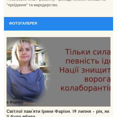
“проїдання” та мародерство.
ФОТОГАЛЕРЕЯ
Світлої пам’яти Ірини Фаріон. 19 липня – рік, як
її було вбито