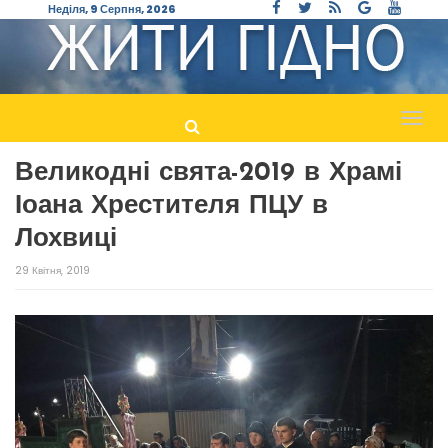
Неділя, 9 Серпня, 2026
Пере
навіг
Великодні свята-2019 в Храмі
Іоана Хрестителя ПЦУ в
Лохвиці
29 Квітня, 2019