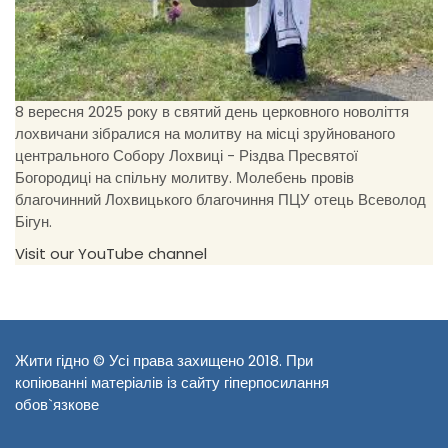
8 вересня 2025 року в святий день церковного новоліття
лохвичани зібралися на молитву на місці зруйнованого
центрального Собору Лохвиці - Різдва Пресвятої
Богородиці на спільну молитву. Молебень провів
благочинний Лохвицького благочиння ПЦУ отець Всеволод
Бігун.
Visit our YouTube channel
Жити гідно © Усі права захищено 2018. При
копіюванні матеріалів із сайту гіперпосилання
обов`язкове