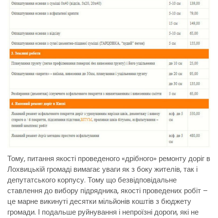
Тому, питання якості проведеного «дрібного» ремонту доріг в
Лохвицькій громаді вимагає уваги як з боку жителів, так і
депутатського корпусу. Тому що безвідповідальне
ставлення до вибору підрядника, якості проведених робіт –
це марне викинуті десятки мільйонів коштів з бюджету
громади. І подальше руйнування і непроїзні дороги, які не