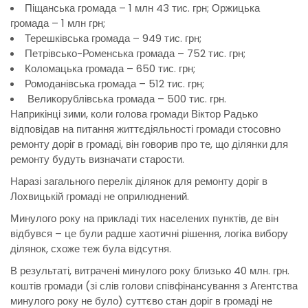
Піщанська громада – 1 млн 43 тис. грн; Оржицька
громада – 1 млн грн;
Терешківська громада – 949 тис. грн;
Петрівсько-Роменська громада – 752 тис. грн;
Коломацька громада – 650 тис. грн;
Ромоданівська громада – 512 тис. грн;
Великорублівська громада – 500 тис. грн.
Наприкінці зими, коли голова громади Віктор Радько
відповідав на питання життєдіяльності громади стосовно
ремонту доріг в громаді, він говорив про те, що ділянки для
ремонту будуть визначати старости.
Наразі загального перелік ділянок для ремонту доріг в
Лохвицькій громаді не оприлюднений.
Минулого року на прикладі тих населених пунктів, де він
відбувся – це були радше хаотичні рішення, логіка вибору
ділянок, схоже теж була відсутня.
В результаті, витрачені минулого року близько 40 млн. грн.
коштів громади (зі слів голови співфінансування з Агентства
минулого року не було) суттєво стан доріг в громаді не