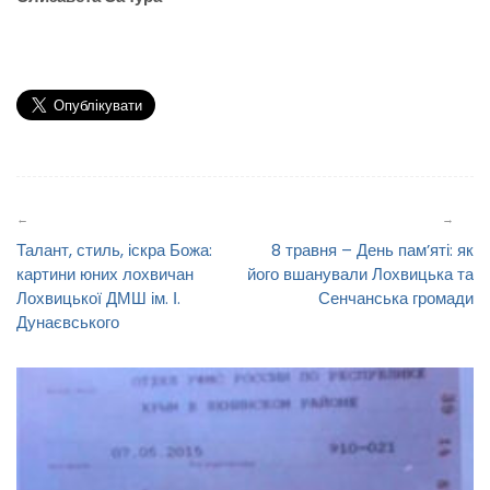
Навігація
записів
Талант, стиль, іскра Божа:
8 травня – День пам’яті: як
картини юних лохвичан
його вшанували Лохвицька та
Лохвицької ДМШ ім. І.
Сенчанська громади
Дунаєвського