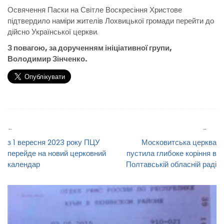
Освячення Паски на Світле Воскресіння Христове
підтвердило наміри жителів Лохвицької громади перейти до
дійсно Української церкви.
З повагою, за дорученням ініціативної групи,
Володимир Зінченко.
Навігація
записів
з 1 вересня 2023 року ПЦУ
Московитська церква
перейде на новий церковний
пустила глибоке коріння в
календар
Полтавській обласній раді