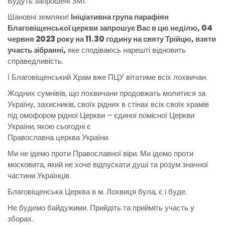
Будуть запрошені ЗМІ.
Шановні земляки!
Ініціативна група парафіян
Благовіщенської церкви запрошує Вас в цю неділю, 04
червня 2023 року на 11.30 годину на святу Трійцю, взяти
участь зібранні,
яке сподіваюсь нарешті відновить
справедливість.
І Благовіщенський Храм вже ПЦУ вітатиме всіх лохвичан.
Жодних сумнівів, що лохвичани продовжать молитися за
Україну, захисників, своїх рідних в стінах всіх своїх храмів
під омофором рідної Церкви – єдиної помісної Церкви
України, якою сьогодні є
Православна церква України.
Ми не ідемо проти Православної віри. Ми ідемо проти
московита, який не хоче відпускати душі та розум значної
частини Українців.
Благовіщенська Церква в м. Лохвиця була, є і буде.
Не будемо байдужими. Прийдіть та прийміть участь у
зборах.