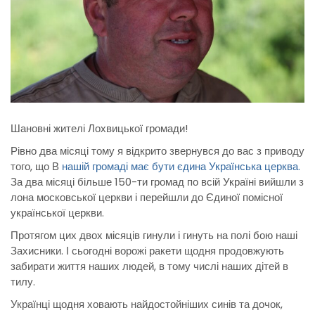
Шановні жителі Лохвицької громади!
Рівно два місяці тому я відкрито звернувся до вас з приводу
того, що В
нашій громаді має бути єдина Українська церква.
За два місяці більше 150-ти громад по всій Україні вийшли з
лона московської церкви і перейшли до Єдиної помісної
української церкви.
Протягом цих двох місяців гинули і гинуть на полі бою наші
Захисники. І сьогодні ворожі ракети щодня продовжують
забирати життя наших людей, в тому числі наших дітей в
тилу.
Українці щодня ховають найдостойніших синів та дочок,