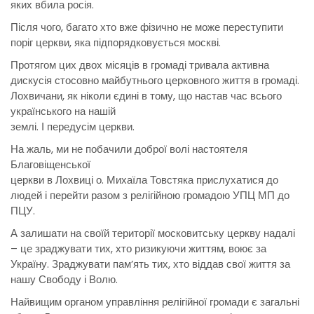
яких вбила росія.
Після чого, багато хто вже фізично не може переступити
поріг церкви, яка підпорядковується москві.
Протягом цих двох місяців в громаді тривала активна
дискусія стосовно майбутнього церковного життя в громаді.
Лохвичани, як ніколи єдині в тому, що настав час всього
українського на нашій
землі. І передусім церкви.
На жаль, ми не побачили доброї волі настоятеля
Благовіщенської
церкви в Лохвиці о. Михаїла Товстяка прислухатися до
людей і перейти разом з релігійною громадою УПЦ МП до
ПЦУ.
А залишати на своїй території московитську церкву надалі
– це зраджувати тих, хто ризикуючи життям, воює за
Україну. Зраджувати пам’ять тих, хто віддав свої життя за
нашу Свободу і Волю.
Найвищим органом управління релігійної громади є загальні