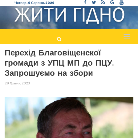
Четвер, 6 Серпня, 2026
Пере
навіг
Перехід Благовіщенскої
громади з УПЦ МП до ПЦУ.
Запрошуємо на збори
29 Травня, 2023