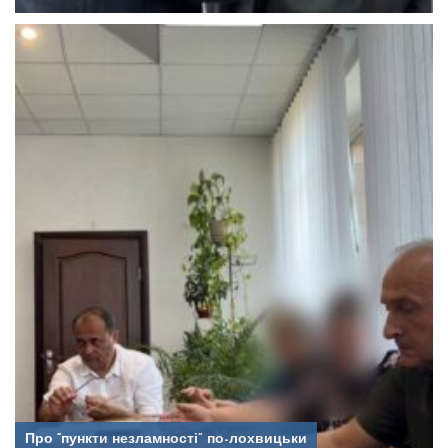
Про “пункти незламності” по-лохвицьки