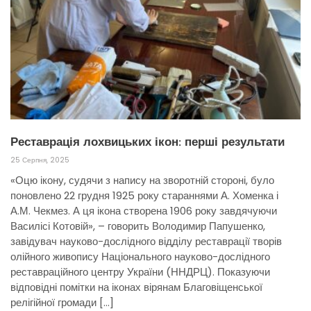
Реставрація лохвицьких ікон: перші результати
25 Серпня, 2025
«Оцю ікону, судячи з напису на зворотній стороні, було
поновлено 22 грудня 1925 року стараннями А. Хоменка і
А.М. Чекмез. А ця ікона створена 1906 року завдячуючи
Василісі Котовій», – говорить Володимир Папушенко,
завідувач науково-дослідного відділу реставрації творів
олійного живопису Національного науково-дослідного
реставраційного центру України (ННДРЦ). Показуючи
відповідні помітки на іконах вірянам Благовіщенської
релігійної громади […]