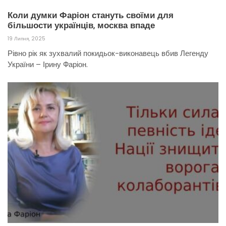
Коли думки Фаріон стануть своїми для
більшости українців, москва впаде
19 Липня, 2025
Рівно рік як зухвалий покидьок-виконавець вбив Легенду
України – Ірину Фаріон.