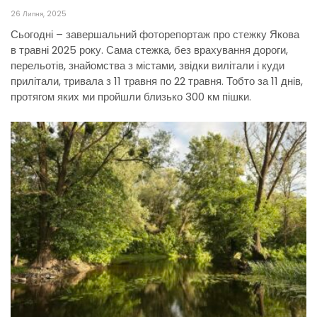
26 Липня, 2025
Сьогодні – завершальний фоторепортаж про стежку Якова
в травні 2025 року. Сама стежка, без врахування дороги,
перельотів, знайомства з містами, звідки вилітали і куди
прилітали, тривала з 11 травня по 22 травня. Тобто за 11 днів,
протягом яких ми пройшли близько 300 км пішки.