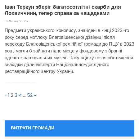
Іван Теркун зберіг багатосотлітні скарби для
Лохвиччини, тепер справа за нащадками
16 Липня, 2025
Предмети українського іконопису, знайдені в кінці 2023-го
року серед мотлоху Благовіщенської дзвіниці після
переходу Благовіщенської релігійної громади до ПЦУ в 2023
році, могли б зайняти гідне місце у фондовому зібранні
одного з національних музеїв. Таку оцінку після обстеження
знахідки дали експерти Національно-дослідного
реставраційного центру України.
Пагінація
записів
«
1
2
3
4
…
52
»
ВИТРАТИ ГРОМАДИ