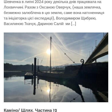
Шевченка в липні 2024 року декілька днів працювала на
Лохвиччині. Разом з Оксаною Оверчук, (наша землячка,
безмежно залюблена в цю землю, саме вона натхненниця
та ініціаторка цієї експедиції), Володимиром Щибрею,
Василиною Ткачук, Дариною Салій ми […]
Каміно/ Шлях. Частина 12