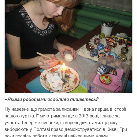
-Якими роботами особливо пишаєтесь?
Ну навевне, що грамота за писанки – вона перша в історії
нашого гуртка. Її ми отримали ще в 2013 році, і лише за
участь. Тепер же писанки, створені дівчатами, щороку
виборюють у Полтаві право демонструватися в Києві. Три
роки поспіль роботи, створені найкращими моїми