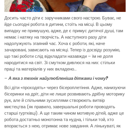
Досить часто діти є заручниками свого настрою. Буває, не
йде сьогодні робота в дитини, стоїть на місці. В цьому
випадку не примушую, адже, де є примус дитячої душі, там
немає і натяку на творчість. А наступного разу діти
надолужують згаяний час. Хоча є роботи, які, наче
зачаровані, зависають на місяці. Тепер із досвіду розумію,
що такі роботи слід відкладати назавжди – їм не доля
народитися на світ. Зі смутком дивлюся на них: стільки
праці та матеріалів у них вкладено…
–
А яка з технік
найулюбленіша дітками і чому?
Всі діти «проходять» через бісероплетіння. Адже, нанизуючи
бісеринки на дріт, діти не лише розвивають дрібну моторику
рук, але й спільними зусиллями створюють витвір
мистецтва (як правило, завершальні роботи проводять
старші гуртківці). А ще таким чином мотивую дітей, адже це
робота достатньо монотонна та нудна, і тільки той, хто
впорається з нею, отримає нове завдання. А лінькуваті, як