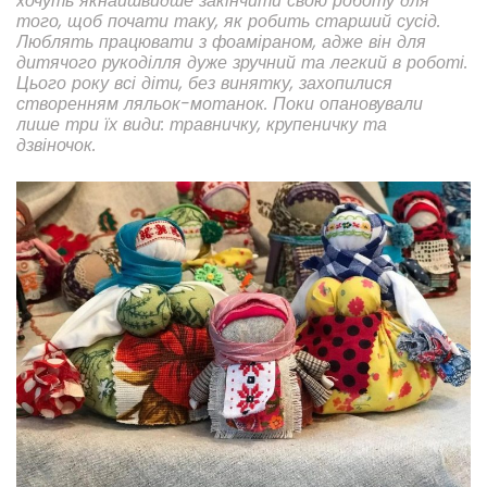
хочуть якнайшвидше закінчити свою роботу для
того, щоб почати таку, як робить старший сусід.
Люблять працювати з фоаміраном, адже він для
дитячого рукоділля дуже зручний та легкий в роботі.
Цього року всі діти, без винятку, захопилися
створенням ляльок-мотанок. Поки опановували
лише три їх види: травничку, крупеничку та
дзвіночок.