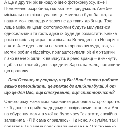
А ще я другий рік виношую ідею фотоконкурсу, вже і
Положення розробила, і кілька тем придумала. Але без
мінімального фінансування це – мильна бульбашка, та і
нашим можновладцям зараз не до таких дрібниць. Тож
лише мрію, як цими фотографіями будуть милуватися
односельчани та гості, адже їх буде де розмістити. Кілька
років поспіль прикрашали вікна на Великдень та Новорічні
свята. Але вдень вони не мають гарного вигляду, тож, як
могли, робили підсвітку, прилаштовували різні ліхтарики,
пізно ввечері бігли їх ввімкнути, а рано вранці – вимкнути,
щоб за світловий день зарядити. Зараз, на жаль, полишили
цю практику.
–
Пані Оксано, ту справу, яку Ви і Ваші колеги робите
важко переоцінити, це вражає до глибини душі. А от
що це для Вас, оце спілкування, оця співтворчість?
Одного разу мама моєї вихованки розповіла історію про те,
як її донечка прийшла додому з розірваними штаньми. Але
на обурення мами, в якої не було часу їх латати, спокійно
запевнила: «Я й сама справлюсь». І дійсно, як зуміла, так і
полатала. І ця мама подякувала
мені
за це. Я ж тихенько