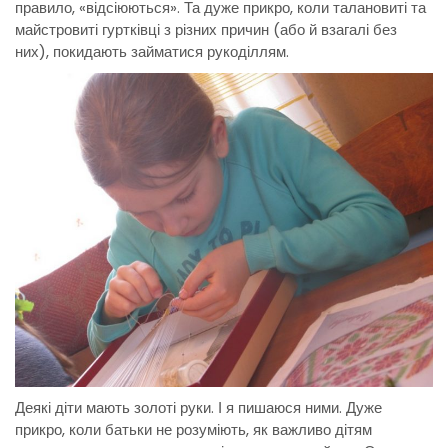
правило, «відсіюються». Та дуже прикро, коли талановиті та
майстровиті гуртківці з різних причин (або й взагалі без
них), покидають займатися рукоділлям.
Деякі діти мають золоті руки. І я пишаюся ними. Дуже
прикро, коли батьки не розуміють, як важливо дітям