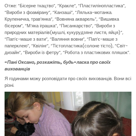
Отже: “Бісерне ткацтво”, “Кракле”, “Пластилінопластика”,
“Вироби з фоамірану”, “Канзаші”, “Лялька-мотанка.
Крупеничка, трав’янка”, “Вовняна акварель”, “Вишивка
бісером”, “М’яка іграшка”, “Писанкарство”, “Вироби з
природних матеріалів(мушлі, кукурудзяне листя, яйця)”,
“Пап’є-маше з вати”, “Валяння вовни”, “Пап’є-маше з
паперклею”, “Квілінг”, “Тістопластика(солоне тісто), “Світ-
дизайн”, “Вироби із фетру”, “Робота з пластикових пляшок”.
-Пані Оксано, розкажіть, будь-ласка про своїх
вихованців
Я годинами можу розповідати про своїх вихованців. Вони всі
різні.