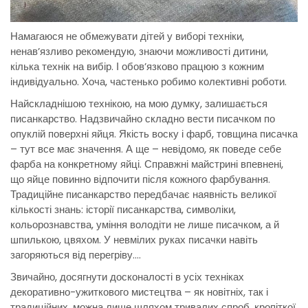
Намагаюся не обмежувати дітей у виборі техніки,
ненав’язливо рекомендую, знаючи можливості дитини,
кілька технік на вибір. І обов’язково працюю з кожним
індивідуально. Хоча, частенько робимо колективні роботи.
Найскладнішою технікою, на мою думку, залишається
писанкарство. Надзвичайно складно вести писачком по
опуклій поверхні яйця. Якість воску і фарб, товщина писачка
– тут все має значення. А ще – невідомо, як поведе себе
фарба на конкретному яйці. Справжні майстрині впевнені,
що яйце повинно відпочити після кожного фарбування.
Традиційне писанкарство передбачає наявність великої
кількості знань: історії писанкарства, символіки,
кольорознавства, уміння володіти не лише писачком, а й
шпилькою, цвяхом. У невмілих руках писачки навіть
загоряються від перегріву….
Звичайно, досягнути досконалості в усіх техніках
декоративно-ужиткового мистецтва – як новітніх, так і
традиційних, можна лише шляхом тривалих спроб, кропіткої