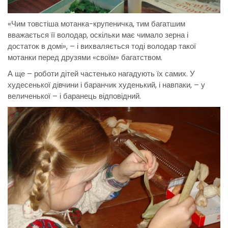
«Чим товстіша мотанка-крупеничка, тим багатшим
вважається її володар, оскільки має чимало зерна і
достаток в домі», – і вихваляється тоді володар такої
мотанки перед друзями «своїм» багатством.
А ще – роботи дітей частенько нагадують їх самих. У
худесенької дівчини і баранчик худенький, і навпаки, – у
величенької – і баранець відповідний.