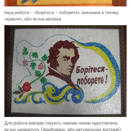
Інша робота – «Борітеся – поборете», виконана в техніці
«кракле», або яєчна мозаїка:
Для роботи використовують певним чином підготовлену
яєчну шкаралупу (фарбовану, або натуральних відтінків),