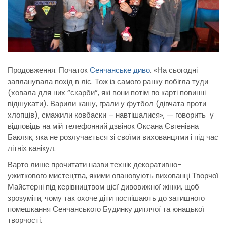
Продовження. Початок
Сенчанське диво
. «На сьогодні
запланувала похід в ліс. Тож із самого ранку побігла туди
(ховала для них “скарби”, які вони потім по карті повинні
відшукати). Варили кашу, грали у футбол (дівчата проти
хлопців), смажили ковбаски – навтішалися», — говорить у
відповідь на мій телефонний дзвінок Оксана Євгенівна
Бакляк, яка не розлучається зі своїми вихованцями і під час
літніх канікул.
Варто лише прочитати назви технік декоративно-
ужиткового мистецтва, якими опановують вихованці Творчої
Майстерні під керівництвом цієї дивовижної жінки, щоб
зрозуміти, чому так охоче діти поспішають до затишного
помешкання Сенчанського Будинку дитячої та юнацької
творчості.