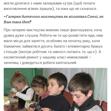
могли ділитися з нами залишками хутра (щоб почати
виготовлення м’яких іграшок), та поки що не склалося.
-Галерея дитячого мистецтва як візитівка Сенчі, як
Вам така ідея?
Про галерею мистецтва можемо лише фантазувати, хоча
думка дуже слушна. Роботи не те що розмістити ніде, нам
мало місця для заняття, особливо на початку року, коли
бажаючих займатися досить багато і елементарно бракує
стільців (вкотре робітник та завгосп латають те, що є). А
косметичний ремонт у нашому класі неможливий –
зачепиш, і доведеться робити капітальний.