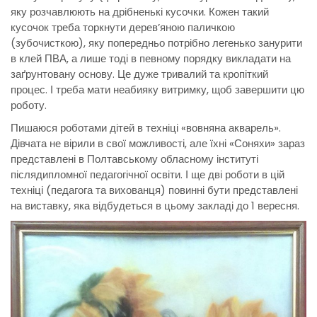
яку розчавлюють на дрібненькі кусочки. Кожен такий
кусочок треба торкнути дерев’яною паличкою
(зубочисткою), яку попередньо потрібно легенько занурити
в клей ПВА, а лише тоді в певному порядку викладати на
заґрунтовану основу. Це дуже тривалий та кропіткий
процес. І треба мати неабияку витримку, щоб завершити цю
роботу.
Пишаюся роботами дітей в техніці «вовняна акварель».
Дівчата не вірили в свої можливості, але їхні «Соняхи» зараз
представлені в Полтавському обласному інституті
післядипломної педагогічної освіти. І ще дві роботи в цій
техніці (педагога та вихованця) повинні бути представлені
на виставку, яка відбудеться в цьому закладі до 1 вересня.