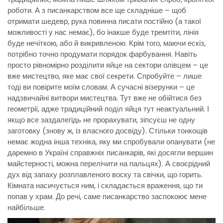
роботи. А з писанкарством все ще складніше – щоб
отримати шедевр, рука повинна писати постійно (а такої
можливості у нас немає), бо інакше буде тремтіти, лінія
буде нечіткою, або й викривленою. Крім того, маючи ескіз,
потрібно точно продумати порядок фарбування. Навіть
просто рівномірно розділити яйце на сектори олівцем – це
вже мистецтво, яке має свої секрети. Спробуйте – лише
тоді ви повірите моїм словам. А сучасні візерунки – це
надзвичайні витвори мистецтва. Тут вже не обійтися без
геометрії, адже традиційний поділ яйця тут неактуальний. І
якщо все заздалегідь не прорахувати, зіпсуєш не одну
заготовку (знову ж, із власного досвіду). Стільки тонкощів
немає жодна інша техніка, яку ми спробували опанувати (не
даремно в Україні справжніх писанкарів, які досягли вершин
майстерності, можна перелічити на пальцях). А своєрідний
дух від запаху розплавленого воску та свічки, що горить.
Кімната насичується ним, і складається враження, що ти
попав у храм. До речі, саме писанкарство заспокоює мене
найбільше.