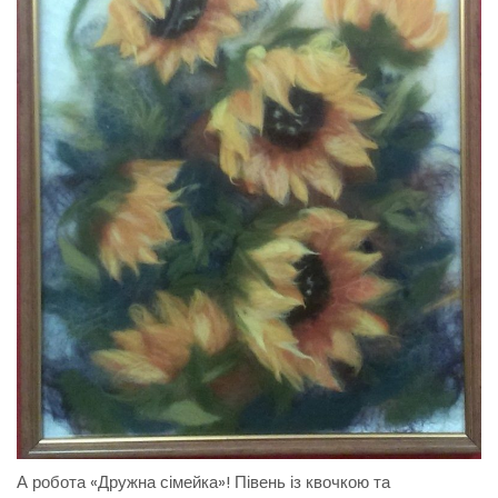
А робота «Дружна сімейка»! Півень із квочкою та