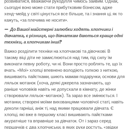
розвиватися, вважаючи рукоділля чимось зайвим. Однак,
сьогодні воно може стати прибутковим бізнесом, адже
хенд-мейд у світі цінується все більше, та і знання ці, як то
кажуть, «за плечима не носити».
— До Вашої майстерні залюбки ходять хлопчики і
дівчатка, є різниця, що дівчаткам даються краще одні
техніки, а хлопчикам інші?
Важко розділити техніки на хлопчакові та дівочкові. В
такому віці діти не замислюються над тим, під силу їм
виконати певну роботу, чи ні. Вони просто роблять те, що їх
вчать. «Мої» хлопці впевнено володіють голкою з ниткою,
вишивають пайєтками, шиють мамам подарунки, основи для
ляльок мотанок (хоча, деякі джерела зазначають, що
раніше чоловіків навіть не допускали в кімнату, де жінки
створювали ляльок-мотанок). Та зараз все змінюється. І
мотанки, створені моїми вихованцями чоловічої статі, навіть
деколи гарніші, аніж ті, над якими працювали дівчата. Є
хлопці, які вже в першому класі вишивають пайєтками
акуратніше та вправніше за дівчаток. От і зараз серед
першачків є два хлопчиськи, в яких руки ростуть, «звідки