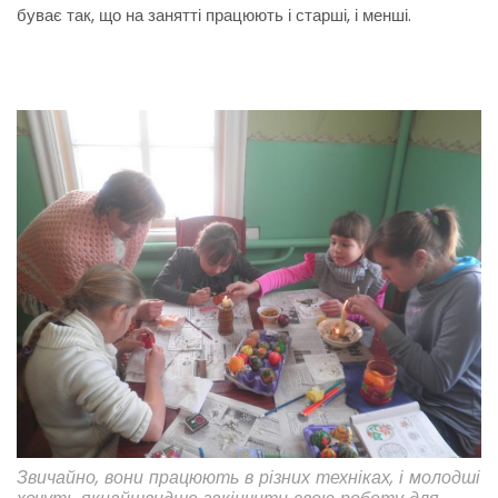
буває так, що на занятті працюють і старші, і менші.
Звичайно, вони працюють в різних техніках, і молодші