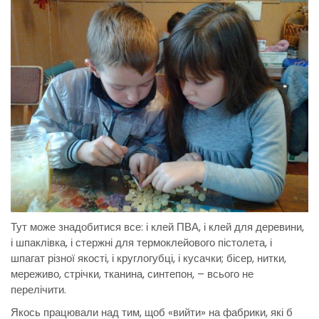
Тут може знадобитися все: і клей ПВА, і клей для деревини,
і шпаклівка, і стержні для термоклейового пістолета, і
шпагат різної якості, і круглогубці, і кусачки; бісер, нитки,
мереживо, стрічки, тканина, синтепон, – всього не
перелічити.
Якось працювали над тим, щоб «вийти» на фабрики, які б