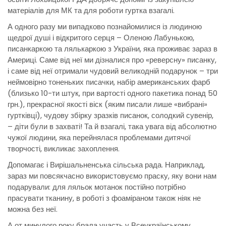
матеріалів для МК та для роботи гуртка взагалі.
А одного разу ми випадково познайомилися із людиною
щедрої душі і відкритого серця – Оленою Лабунькою,
писанкаркою та лялькаркою з України, яка проживає зараз в
Америці. Саме від неї ми дізналися про «реверсну» писанку,
і саме від неї отримали чудовий великодній подарунок – три
неймовірно тоненьких писачки, набір американських фарб
(близько 10-ти штук, при вартості одного пакетика понад 50
грн.), прекрасної якості віск (яким писали лише «вибрані»
гуртківці), чудову збірку зразків писанок, солодкий сувенір,
– діти були в захваті! Та й взагалі, така увага від абсолютно
чужої людини, яка перейнялася проблемами дитячої
творчості, викликає захоплення.
Допомагає і Вирішальненська сільська рада. Наприклад,
зараз ми повсякчасно використовуємо праску, яку вони нам
подарували: для ляльок мотанок постійно потрібно
прасувати тканину, в роботі з фоаміраном також ніяк не
можна без неї.
А от минулого року брала участь у Всеукраїнському