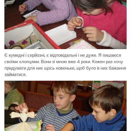
Є кумедні і серйозні, є відповідальні і не дуже. Я пишаюся
своїми хлопцями. Вони зі мною вже 4 роки. Кожен раз хочу
придумати для них щось новеньке, щоб було в них бажання
займатися.