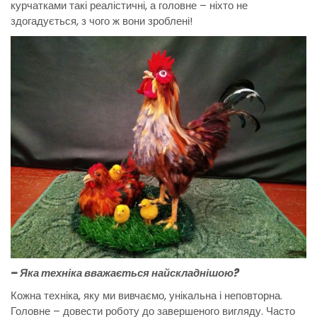
курчатками такі реалістичні, а головне – ніхто не
здогадується, з чого ж вони зроблені!
– Яка техніка вважається найскладнішою?
Кожна техніка, яку ми вивчаємо, унікальна і неповторна.
Головне – довести роботу до завершеного вигляду. Часто