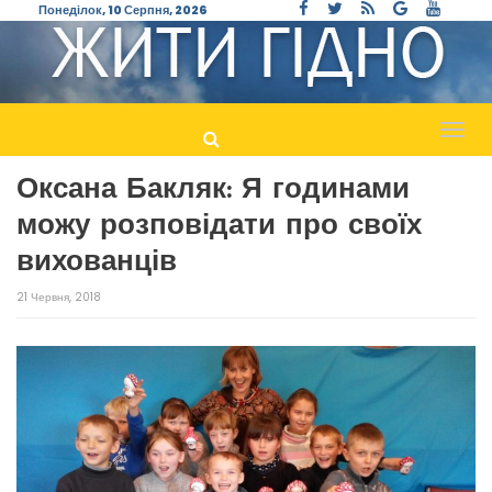
Понеділок, 10 Серпня, 2026
Пере
навіг
Оксана Бакляк: Я годинами
можу розповідати про своїх
вихованців
21 Червня, 2018