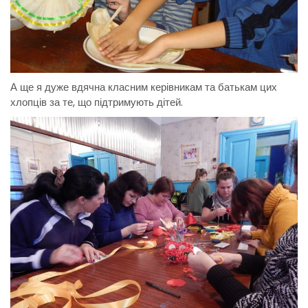
А ще я дуже вдячна класним керівникам та батькам цих
хлопців за те, що підтримують дітей.