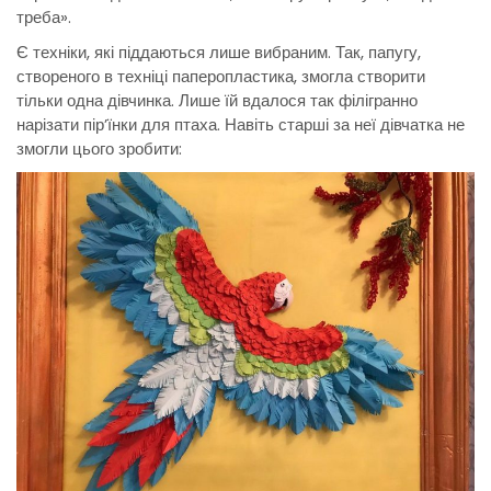
треба».
Є техніки, які піддаються лише вибраним. Так, папугу,
створеного в техніці паперопластика, змогла створити
тільки одна дівчинка. Лише їй вдалося так філігранно
нарізати пір’їнки для птаха. Навіть старші за неї дівчатка не
змогли цього зробити: