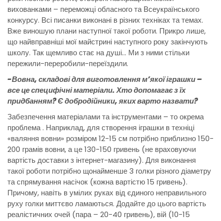
вихованками – переможці обласного та Всеукраїнського
конкурсу. Всі писанки виконані в різних техніках та темах.
Вже виношую плани наступної такої роботи. Прикро лише,
що найвправніші мої майстрині наступного року закінчують
школу. Так щемливо стає на душі… Ми з ними стільки
пережили-переробили-переїздили.
-Вовна, складові для виготовлення м’якої іграшки –
все це специфічні матеріали. Хто допомагає з їх
придбанням? Є добродійники, яких варто назвати?
Забезпечення матеріалами та інструментами – то окрема
проблема . Наприклад, для створення іграшки в техніці
«валяння вовни» розміром 12-15 см потрібно приблизно 150-
200 грамів вовни, а це 130-150 гривень (не враховуючи
вартість доставки з інтернет-магазину). Для виконання
такої роботи потрібно щонайменше 3 голки різного діаметру
та спрямування насічок (кожна вартістю 15 гривень).
Причому, навіть в умілих руках від єдиного неправильного
руху голки миттєво ламаються. Додайте до цього вартість
реалістичних очей (пара – 20-40 гривень), вій (10-15