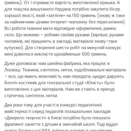
гривень). От і отримаєте вартість виготовленої іграшки. А
для ткацтва вишуканого ґердана потрібно закупити бісер
хорошої якості, який «затягне» на 150 гривень (знову ж таки
за найнижчими цінами інтернет-магазину без пересилання).
Всі роботи повинні мати відповідне оформлення, рамки,
скло. Що можемо – робимо своїми руками (вірніше, руками
чоловіків, які працюють в закладі, матеріали знову-таки
купуємо). Для створення шести робіт на минулий конкурс
мені довелося викласти щонайменше 500 гривень.
Дуже допомагає нам швейна фабрика, яка працює в
Лохвиці. Тканина, синтепон, нитки, оздоблювальні матеріали
– все, що мають можливість нам передати, щедро дарують.
Безліч костюмів для театральної студії «Юність» було
виготовлено з цих матеріалів. Нам же стають в пригоді
стрічечки, синтепон, нитки.
Два роки тому для участі в конкурсі педагогічної
майстерності серед педагогів позашкільних закладів
«Джерело творчості» в Києві потрібно було показати
фрагмент заняття з дітьми в звичайній школі. Тоді відділ
освіти Лохвицької РДА добряче допоміг із закупівлею