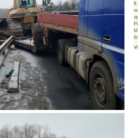
8
н
з
Р
М
б
V