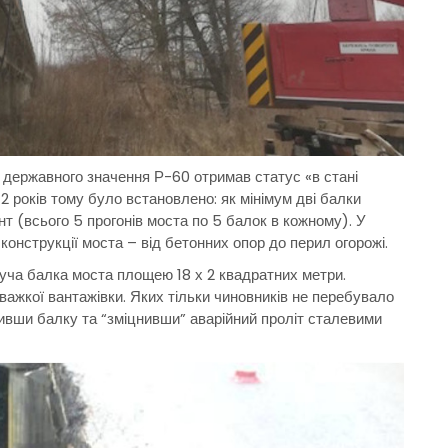
і державного значення Р-60 отримав статус «в стані
2 років тому було встановлено: як мінімум дві балки
т (всього 5 прогонів моста по 5 балок в кожному). У
конструкції моста – від бетонних опор до перил огорожі.
суча балка моста площею 18 х 2 квадратних метри.
 важкої вантажівки. Яких тільки чиновників не перебувало
нивши балку та “зміцнивши” аварійний проліт сталевими