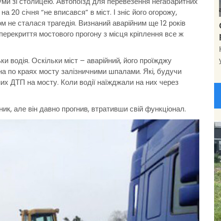
Суми зі столицею. Автопоїзд для перевезення негабаритних
на 20 січня “не вписався” в міст. І зніс його огорожу,
м не сталася трагедія. Визнаний аварійним ще 12 років
перекриття мостового прогону з місця кріплення все ж
ки водія. Оскільки міст – аварійний, його проїжджу
 по краях мосту залізничними шпалами. Які, будучи
их ДТП на мосту. Коли водії наїжджали на них через
ник, але він давно прогнив, втративши свій функціонал.