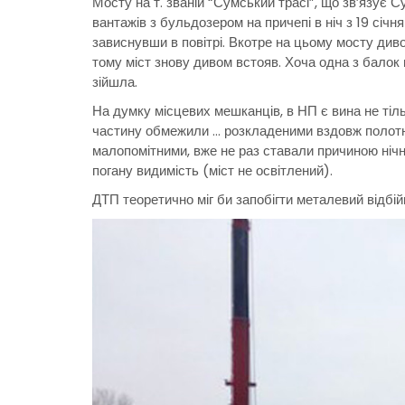
Мосту на т. званій “Сумський трасі”, що зв’язує 
вантажів з бульдозером на причепі в ніч з 19 січня 
зависнувши в повітрі. Вкотре на цьому мосту диво
тому міст знову дивом встояв. Хоча одна з балок 
зійшла.
На думку місцевих мешканців, в НП є вина не тіль
частину обмежили … розкладеними вздовж полотна
малопомітними, вже не раз ставали причиною нічн
погану видимість (міст не освітлений).
ДТП теоретично міг би запобігти металевий відбій