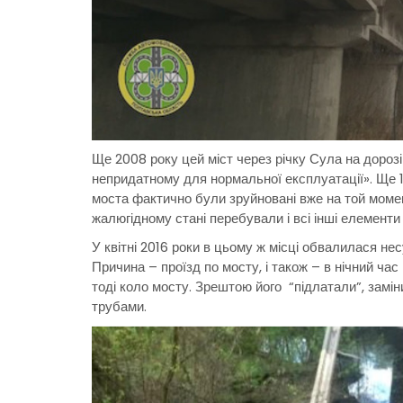
Ще 2008 року цей міст через річку Сула на дороз
непридатному для нормальної експлуатації». Ще 1
моста фактично були зруйновані вже на той момен
жалюгідному стані перебували і всі інші елементи 
У квітні 2016 роки в цьому ж місці обвалилася не
Причина – проїзд по мосту, і також – в нічний час
тоді коло мосту. Зрештою його “підлатали”, замі
трубами.