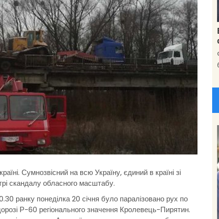
раїні. Сумнозвісний на всю Україну, єдиний в країні зі
нтрі скандалу обласного масштабу.
 10.30 ранку понеділка 20 січня було паралізовано рух по
дорозі Р-60 регіонального значення Кролевець-Пирятин.