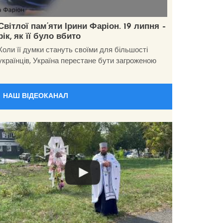
Світлої пам’яти Ірини Фаріон. 19 липня –
рік, як її було вбито
Коли її думки стануть своїми для більшості
українців, Україна перестане бути загроженою
НАШ ВІДЕОКАНАЛ