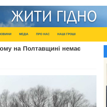
НОВИНИ
МЕДІА
ПРО НАС
НАШІ ГРОШІ
 Чому на Полтавщині немає