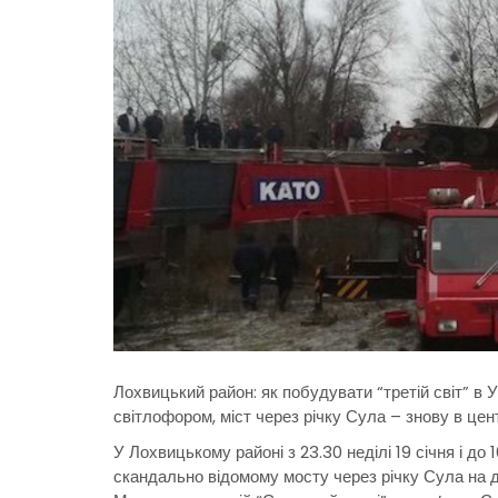
Лохвицький район: як побудувати “третій світ” в Ук
світлофором, міст через річку Сула – знову в це
У Лохвицькому районі з 23.30 неділі 19 січня і до
скандально відомому мосту через річку Сула на 