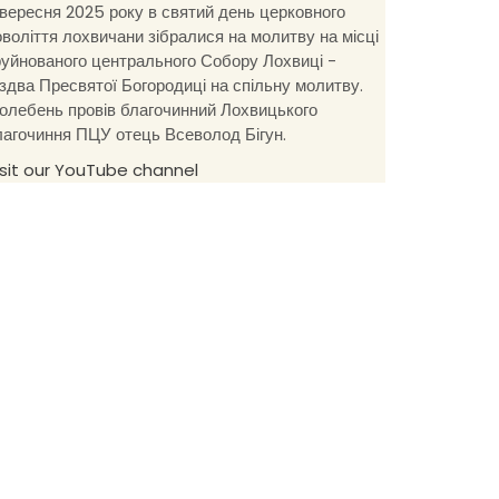
 вересня 2025 року в святий день церковного
оволіття лохвичани зібралися на молитву на місці
руйнованого центрального Собору Лохвиці -
іздва Пресвятої Богородиці на спільну молитву.
олебень провів благочинний Лохвицького
лагочиння ПЦУ отець Всеволод Бігун.
isit our YouTube channel