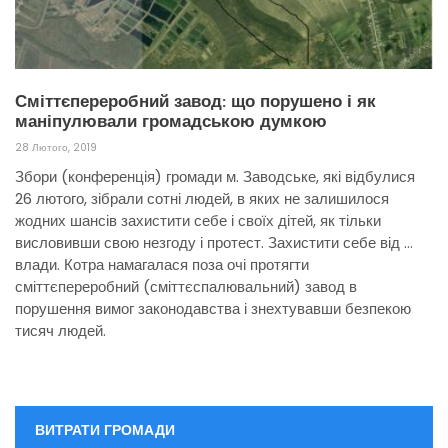
Сміттєпереробний завод: що порушено і як
маніпулювали громадською думкою
28 Лютого, 2019
Збори (конференція) громади м. Заводське, які відбулися
26 лютого, зібрали сотні людей, в яких не залишилося
жодних шансів захистити себе і своїх дітей, як тільки
висловивши свою незгоду і протест. Захистити себе від …
влади. Котра намагалася поза очі протягти
сміттєпереробний (сміттєспалювальний) завод в
порушення вимог законодавства і знехтувавши безпекою
тисяч людей.
ВИТРАТИ ГРОМАДИ