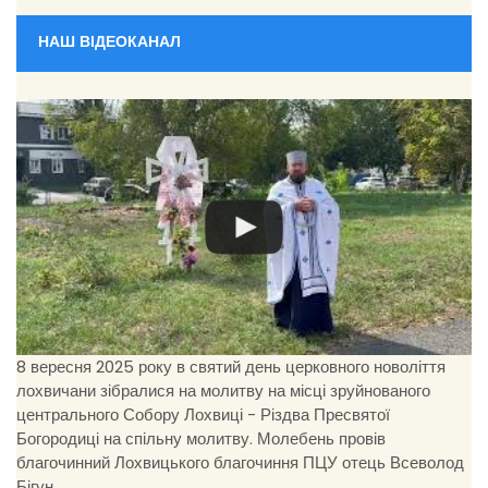
НАШ ВІДЕОКАНАЛ
8 вересня 2025 року в святий день церковного новоліття
лохвичани зібралися на молитву на місці зруйнованого
центрального Собору Лохвиці - Різдва Пресвятої
Богородиці на спільну молитву. Молебень провів
благочинний Лохвицького благочиння ПЦУ отець Всеволод
Бігун.