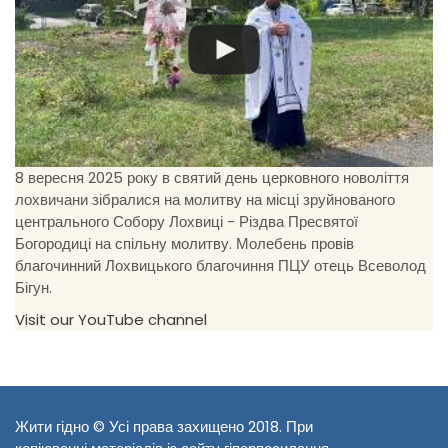
8 вересня 2025 року в святий день церковного новоліття
лохвичани зібралися на молитву на місці зруйнованого
центрального Собору Лохвиці - Різдва Пресвятої
Богородиці на спільну молитву. Молебень провів
благочинний Лохвицького благочиння ПЦУ отець Всеволод
Бігун.
Visit our YouTube channel
Жити гідно © Усі права захищено 2018. При