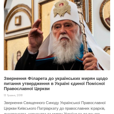
Звернення Філарета до українських мирян щодо
питання утвердження в Україні єдиної Помісної
Православної Церкви
13 Травня, 2018
Звернення Священного Синоду Української Православної
Церкви Київського Патріархату до православних ієрархів,
духовенства, чернецтва та мирян України та до всього