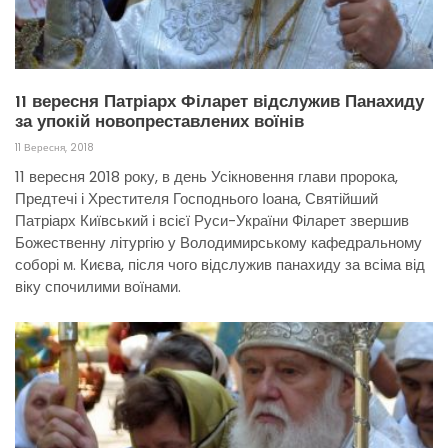
11 вересня Патріарх Філарет відслужив Панахиду
за упокій новопреставлених воїнів
11 Вересня, 2018
11 вересня 2018 року, в день Усікновення глави пророка,
Предтечі і Хрестителя Господнього Іоана, Святійший
Патріарх Київський і всієї Руси-України Філарет звершив
Божественну літургію у Володимирському кафедральному
соборі м. Києва, після чого відслужив панахиду за всіма від
віку спочилими воїнами.