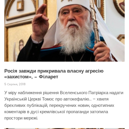
Росія завжди прикривала власну агресію
«захистом», — Філарет
5 Серпня, 2018
У міру наближення рішення Вселенського Патріарха надати
Українській Церкві Томос про автокефалію… – хвиля
брехливих публікацій, перекручених новин, однотипних
коментарів в дусі кремлівської пропаганди затопила
простори мережі.