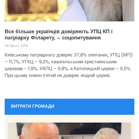
Все більше українців довіряють УПЦ КП і
патріарху Філарету, — соцопитування
26 Квітня, 2018
Київському патріархату довіряє 37,8% опитаних, УПЦ (МП)
– 11,7%, УГКЦ – 9,2%, євангельським християнським
церквам – 1,9%, УАПЦ – 0,9%, а Католицькій церкві – 0,5%.
При цьому кожен п’ятий не довіряє жодній церкві.
ВИТРАТИ ГРОМАДИ