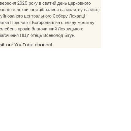
 вересня 2025 року в святий день церковного
оволіття лохвичани зібралися на молитву на місці
руйнованого центрального Собору Лохвиці -
іздва Пресвятої Богородиці на спільну молитву.
олебень провів благочинний Лохвицького
лагочиння ПЦУ отець Всеволод Бігун.
isit our YouTube channel