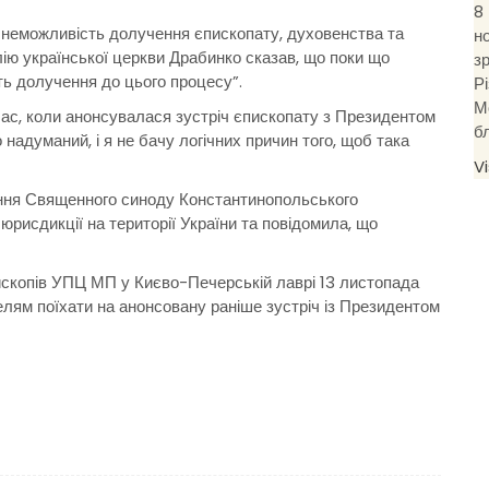
8
неможливість долучення єпископату, духовенства та
н
ію української церкви Драбинко сказав, що поки що
з
ть долучення до цього процесу”.
Р
М
ас, коли анонсувалася зустріч єпископату з Президентом
б
надуманий, і я не бачу логічних причин того, щоб така
V
ння Священного синоду Константинопольського
юрисдикції на території України та повідомила, що
ископів УПЦ МП у Києво-Печерській лаврі 13 листопада
лям поїхати на анонсовану раніше зустріч із Президентом