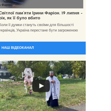
Світлої пам’яти Ірини Фаріон. 19 липня –
рік, як її було вбито
Коли її думки стануть своїми для більшості
українців, Україна перестане бути загроженою
НАШ ВІДЕОКАНАЛ