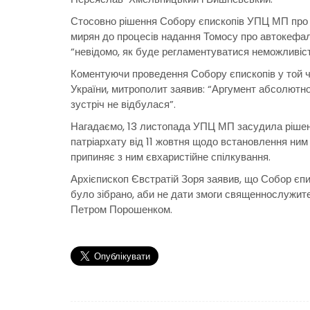
Стосовно рішення Собору єпископів УПЦ МП про 
мирян до процесів надання Томосу про автокефал
“невідомо, як буде регламентуватися неможливіс
Коментуючи проведення Собору єпископів у той ч
України, митрополит заявив: “Аргумент абсолютно 
зустріч не відбулася”.
Нагадаємо, 13 листопада УПЦ МП засудила ріше
патріархату від 11 жовтня щодо встановлення ним 
припиняє з ним євхаристійне спілкування.
Архієпископ Євстратій Зоря заявив, що Собор єп
було зібрано, аби не дати змоги священнослужите
Петром Порошенком.
Навігація