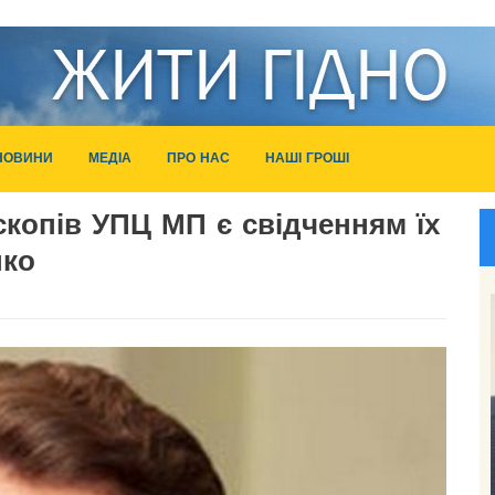
НОВИНИ
МЕДІА
ПРО НАС
НАШІ ГРОШІ
копів УПЦ МП є свідченням їх
нко