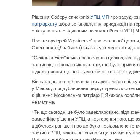
Рішення Собору єпископів
УПЦ МП
про засудже
патріархату
щодо встановлення юрисдикції на тери
спілкування є свідченням несамостійності УПЦ М
Про це архієрей Української православної церк
Олександр (Драбинко) сказав у коментарі вида
“Оскільки Українська православна церква, яка пі
частиною, то вона і виконала те, що було прийня
підкресливши, що не є самостійною в своїх суджен
Він нагадав, що розірвання євхаристійного спілк
у Мінську, продубльоване циркулярним листом ми
є рішення Московської патріархії. Якихось особлив
не матиме.
“Те, що сьогодні це було задекларовано, підписан
самостійне рішення УПЦ, а повторення того, що в
відбулося раніше, і про це було повідомлено і єпи
частина РПЦ, мають виконувати це з моменту прий
Переяслав-Хмельницький і Вишневський.