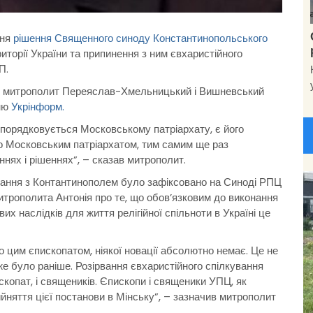
ння
рішення Священного синоду Константинопольського
торії України та припинення з ним євхаристійного
П.
ви, митрополит Переяслав-Хмельницький і Вишневський
нню
Укрінформ.
дпорядковується Московському патріархату, є його
то Московським патріархатом, тим самим ще раз
нях і рішеннях”, – сказав митрополит.
ування з Контантинополем було зафіксовано на Синоді РПЦ
трополита Антонія про те, що обов’язковим до виконання
их наслідків для життя релігійної спільноти в Україні це
о цим єпископатом, ніякої новації абсолютно немає. Це не
же було раніше. Розірвання євхаристійного спілкування
скопат, і священиків. Єпископи і священики УПЦ, як
няття цієї постанови в Мінську”, – зазначив митрополит