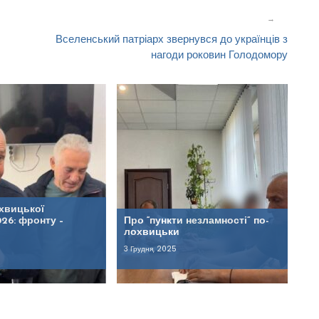
Вселенський патріарх звернувся до українців з
нагоди роковин Голодомору
хвицької
26: фронту –
Про “пункти незламності” по-
лохвицьки
3 Грудня, 2025