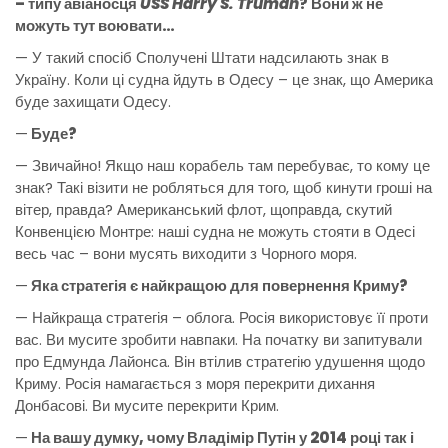
– типу авіаносця
USS Harry S. Truman
? Вони ж не
можуть тут воювати…
— У такий спосіб Сполучені Штати надсилають знак в
Україну. Коли ці судна йдуть в Одесу – це знак, що Америка
буде захищати Одесу.
—
Буде?
— Звичайно! Якщо наш корабель там перебуває, то кому це
знак? Такі візити не робляться для того, щоб кинути гроші на
вітер, правда? Американський флот, щоправда, скутий
Конвенцією Монтре: наші судна не можуть стояти в Одесі
весь час – вони мусять виходити з Чорного моря.
—
Яка стратегія є найкращою для повернення Криму?
— Найкраща стратегія – облога. Росія використовує її проти
вас. Ви мусите зробити навпаки. На початку ви запитували
про Едмунда Лайонса. Він втілив стратегію удушення щодо
Криму. Росія намагається з моря перекрити дихання
Донбасові. Ви мусите перекрити Крим.
—
На вашу думку, чому Владімір Путін у 2014 році так і