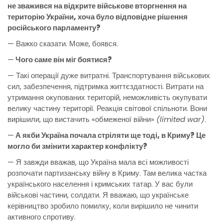
не зважився на відкрите військове вторгнення на
територію України, хоча було відповідне рішення
російського парламенту?
— Важко сказати. Може, боявся.
—
Чого саме він міг боятися?
— Такі операції дуже витратні. Транспортування військових
сил, забезпечення, підтримка життєздатності. Витрати на
утримання окупованих територій, неможливість окупувати
велику частину території. Реакція світової спільноти. Вони
вирішили, що вистачить «обмеженої війни»
(limited war)
.
—
А якби Україна почала стріляти ще тоді, в Криму? Це
могло би змінити характер конфлікту?
— Я завжди вважав, що Україна мала всі можливості
розпочати партизанську війну в Криму. Там велика частка
українського населення і кримських татар. У вас були
військові частини, солдати. Я вважаю, що українське
керівництво зробило помилку, коли вирішило не чинити
активного спротиву.