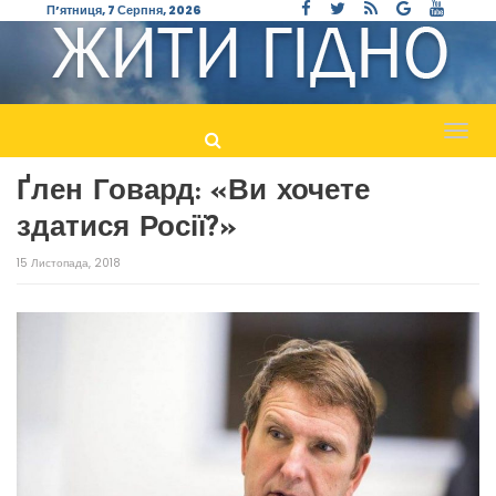
П’ятниця, 7 Серпня, 2026
Пере
навіг
Ґлен Говард: «Ви хочете
здатися Росії?»
15 Листопада, 2018