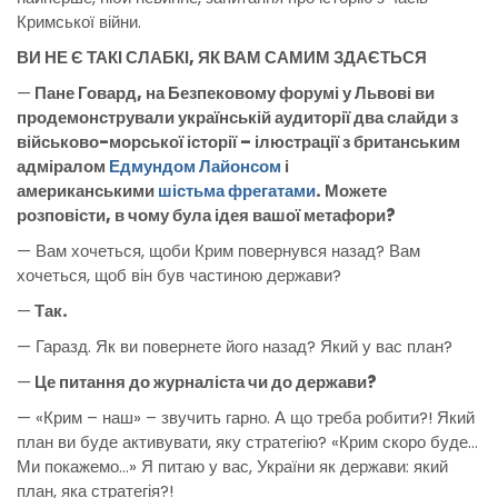
Кримської війни.
ВИ НЕ Є ТАКІ СЛАБКІ, ЯК ВАМ САМИМ ЗДАЄТЬСЯ
—
Пане Говард, на Безпековому форумі у Львові ви
продемонстрували українській аудиторії два слайди з
військово-морської історії – ілюстрації з британським
адміралом
Едмундом Лайонсом
і
американськими
шістьма фрегатами
. Можете
розповісти, в чому була ідея вашої метафори?
— Вам хочеться, щоби Крим повернувся назад? Вам
хочеться, щоб він був частиною держави?
—
Так.
— Гаразд. Як ви повернете його назад? Який у вас план?
—
Це питання до журналіста чи до держави?
— «Крим – наш» – звучить гарно. А що треба робити?! Який
план ви буде активувати, яку стратегію? «Крим скоро буде…
Ми покажемо…» Я питаю у вас, України як держави: який
план, яка стратегія?!