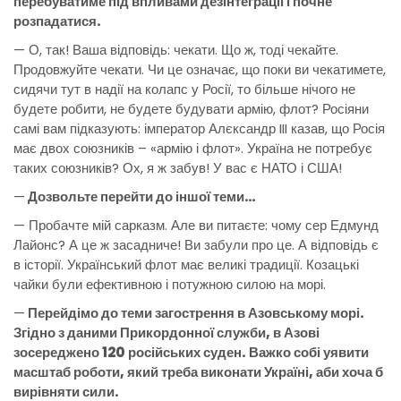
перебуватиме під впливами дезінтеграції і почне
розпадатися.
— О, так! Ваша відповідь: чекати. Що ж, тоді чекайте.
Продовжуйте чекати. Чи це означає, що поки ви чекатимете,
сидячи тут в надії на колапс у Росії, то більше нічого не
будете робити, не будете будувати армію, флот? Росіяни
самі вам підказують: імператор Алєксандр III казав, що Росія
має двох союзників – «армію і флот». Україна не потребує
таких союзників? Ох, я ж забув! У вас є НАТО і США!
—
Дозвольте перейти до іншої теми…
— Пробачте мій сарказм. Але ви питаєте: чому сер Едмунд
Лайонс? А це ж засадниче! Ви забули про це. А відповідь є
в історії. Український флот має великі традиції. Козацькі
чайки були ефективною і потужною силою на морі.
—
Перейдімо до теми загострення в Азовському морі.
Згідно з даними Прикордонної служби, в Азові
зосереджено 120 російських суден. Важко собі уявити
масштаб роботи, який треба виконати Україні, аби хоча б
вирівняти сили.