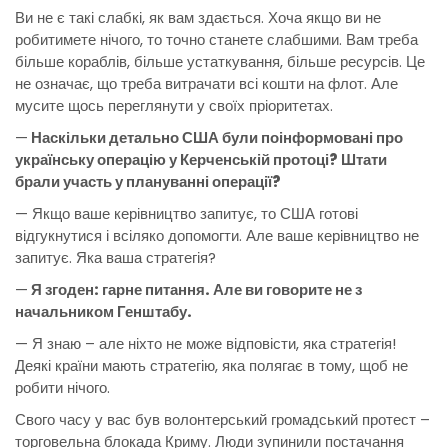
Ви не є такі слабкі, як вам здається. Хоча якщо ви не
робитимете нічого, то точно станете слабшими. Вам треба
більше кораблів, більше устаткування, більше ресурсів. Це
не означає, що треба витрачати всі кошти на флот. Але
мусите щось переглянути у своїх пріоритетах.
—
Наскільки детально США були поінформовані про
українську операцію у Керченській протоці? Штати
брали участь у плануванні операції?
— Якщо ваше керівництво запитує, то США готові
відгукнутися і всіляко допомогти. Але ваше керівництво не
запитує. Яка ваша стратегія?
—
Я згоден: гарне питання. Але ви говорите не з
начальником Генштабу.
— Я знаю – але ніхто не може відповісти, яка стратегія!
Деякі країни мають стратегію, яка полягає в тому, щоб не
робити нічого.
Свого часу у вас був волонтерський громадський протест –
торговельна блокада Криму. Люди зупинили постачання