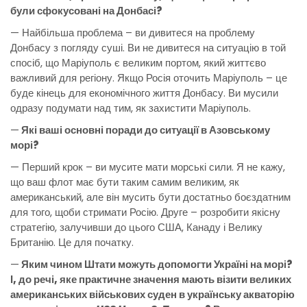
були сфокусовані на Донбасі?
— Найбільша проблема – ви дивитеся на проблему
Донбасу з погляду суші. Ви не дивитеся на ситуацію в той
спосіб, що Маріуполь є великим портом, який життєво
важливий для регіону. Якщо Росія оточить Маріуполь – це
буде кінець для економічного життя Донбасу. Ви мусили
одразу подумати над тим, як захистити Маріуполь.
—
Які ваші основні поради до ситуації в Азовському
морі?
— Перший крок – ви мусите мати морські сили. Я не кажу,
що ваш флот має бути таким самим великим, як
американський, але він мусить бути достатньо боєздатним
для того, щоби стримати Росію. Друге – розробити якісну
стратегію, залучивши до цього США, Канаду і Велику
Британію. Це для початку.
—
Яким чином Штати можуть допомогти Україні на морі?
І, до речі, яке практичне значення мають візити великих
американських військових суден в українську акваторію