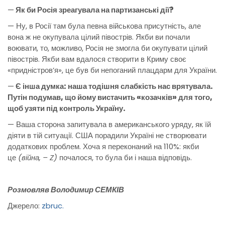
—
Як би Росія зреагувала на партизанські дії?
— Ну, в Росії там була певна військова присутність, але
вона ж не окупувала цілий півострів. Якби ви почали
воювати, то, можливо, Росія не змогла би окупувати цілий
півострів. Якби вам вдалося створити в Криму своє
«придністров’я», це був би непоганий плацдарм для України.
—
Є інша думка: наша тодішня слабкість нас врятувала.
Путін подумав, що йому вистачить «козачків» для того,
щоб узяти під контроль Україну.
— Ваша сторона запитувала в американського уряду, як їй
діяти в тій ситуації. США порадили Україні не створювати
додаткових проблем. Хоча я переконаний на 110%: якби
це
(війна, – Z)
почалося, то була би і наша відповідь.
Розмовляв Володимир СЕМКІВ
Джерело:
zbruc.