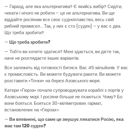
— Гаразд, але яка альтернатива? Є якийсь вибір? Сидіти,
чекати і нічого не робити – це не альтернатива. Ви ще
віддайте росіянам все своє судноплавство, весь свій
рибний промисел… Так, у них є сто [суден] – у вас є два.
Що треба зробити?
—
Що треба зробити?
— Тобто ви хочете здатися? Мені здається, ви дієте так,
наче не розглядаєте інших варіантів.
Все залежить від готовності битися. Вас 45 мільйонів. У вас
є промисловість. Ви можете будувати ракети. Ви можете
розставити «Точки» на березі Азовського моря.
Катери «Гюрза» почали супроводжувати кораблі з портів у
Азовському морі. І росіяни більше не пхаються. Чому? Бо
вони бояться. Бояться 30-міліметрових гармат,
встановлених на «Гюрзах».
—
Ви впевнені, що саме це змушує лякатися Росію, яка
має там 120 суден?