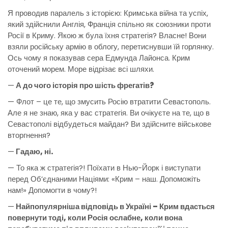
Я проводив паралель з історією: Кримська війна та успіх,
який здійснили Англія, Франція спільно як союзники проти
Росії в Криму. Якою ж була їхня стратегія? Власне! Вони
взяли російську армію в облогу, перетиснувши їй горлянку.
Ось чому я показував сера Едмунда Лайонса. Крим
оточений морем. Море відрізає всі шляхи.
—
А до чого історія про шість фрегатів?
— Флот – це те, що змусить Росію втратити Севастополь.
Але я не знаю, яка у вас стратегія. Ви очікуєте на те, що в
Севастополі відбудеться майдан? Ви здійсните військове
вторгнення?
—
Гадаю, ні.
— То яка ж стратегія?! Поїхати в Нью-Йорк і виступати
перед Об’єднаними Націями: «Крим – наш. Допоможіть
нам!» Допомогти в чому?!
—
Найпопулярніша відповідь в Україні – Крим вдасться
повернути тоді, коли Росія ослабне, коли вона