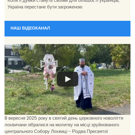
Коли її думки стануть своїми для більшості українців,
Україна перестане бути загроженою
НАШ ВІДЕОКАНАЛ
8 вересня 2025 року в святий день церковного новоліття
лохвичани зібралися на молитву на місці зруйнованого
центрального Собору Лохвиці - Різдва Пресвятої