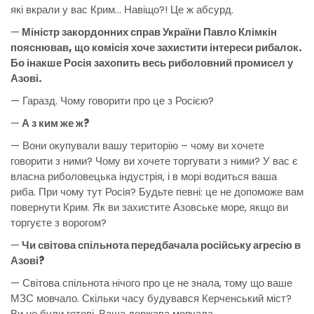
які вкрали у вас Крим… Навіщо?! Це ж абсурд.
—
Міністр закордонних справ України Павло Клімкін
пояснював, що комісія хоче захистити інтереси рибалок.
Бо інакше Росія захопить весь риболовний промисел у
Азові.
— Гаразд. Чому говорити про це з Росією?
—
А з ким же ж?
— Вони окупували вашу територію – чому ви хочете
говорити з ними? Чому ви хочете торгувати з ними? У вас є
власна риболовецька індустрія, і в морі водиться ваша
риба. При чому тут Росія? Будьте певні: це не допоможе вам
повернути Крим. Як ви захистите Азовське море, якщо ви
торгуєте з ворогом?
—
Чи світова спільнота передбачала російську агресію в
Азові?
— Світова спільнота нічого про це не знала, тому що ваше
МЗС мовчало. Скільки часу будувався Керченський міст?
Ви не були готові. Ваша держава мовчала.