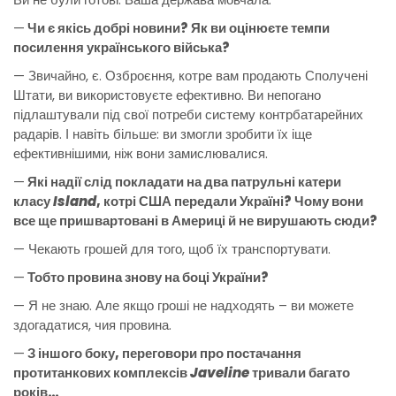
—
Чи є якісь добрі новини? Як ви оцінюєте темпи
посилення українського війська?
— Звичайно, є. Озброєння, котре вам продають Сполучені
Штати, ви використовуєте ефективно. Ви непогано
підлаштували під свої потреби систему контрбатарейних
радарів. І навіть більше: ви змогли зробити їх іще
ефективнішими, ніж вони замислювалися.
—
Які надії слід покладати на два патрульні катери
класу
Island
, котрі США передали Україні? Чому вони
все ще пришвартовані в Америці й не вирушають сюди?
— Чекають грошей для того, щоб їх транспортувати.
—
Тобто провина знову на боці України?
— Я не знаю. Але якщо гроші не надходять – ви можете
здогадатися, чия провина.
—
З іншого боку, переговори про постачання
протитанкових комплексів
Javeline
тривали багато
років…