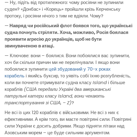
— Ну, підіть від протилежного: чому росіяни не зупинили
суден? «Донбас» і «Корець» пройшли крізь Керченську
протоку, і росіяни нічого з тим не вдіяли. Чому?
—
Навряд чи російський флот боявся того, що українські
судна почнуть стріляти. Хоча, можливо, Росія боялася
проявити агресію до українців, щоб не бути
звинуваченою в атаці.
— Ключове: вони – боялися. Вони побоялися вас зупинити,
хоч би скільки причин ми не перелічували. І якщо вони
побоялися зупинити
цей збудований у 70-х роках
корабель
і якийсь буксир, то уявіть собі їхню розгубленість,
коли ви почнете отримувати судна класу
Island
і більше
кораблів
(США передали Україні два американські
патрульні катери класу
Island, вони чекають
транспортування зі США, – Z)
?
Не всі із цих 120 кораблів є військовими. Не всі з них є
ефективними. А крім того, ви маєте повітряні сили. Повітряні
сили України є досить добрими. Якщо підняти літаки над
Азовським морем – це буде сильним аргументом.