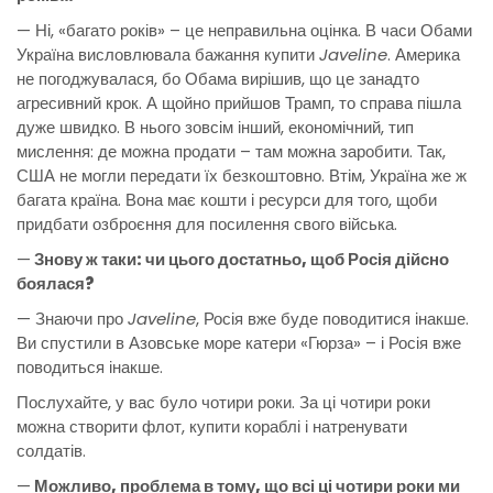
— Ні, «багато років» – це неправильна оцінка. В часи Обами
Україна висловлювала бажання купити
Javeline
. Америка
не погоджувалася, бо Обама вирішив, що це занадто
агресивний крок. А щойно прийшов Трамп, то справа пішла
дуже швидко. В нього зовсім інший, економічний, тип
мислення: де можна продати – там можна заробити. Так,
США не могли передати їх безкоштовно. Втім, Україна же ж
багата країна. Вона має кошти і ресурси для того, щоби
придбати озброєння для посилення свого війська.
—
Знову ж таки: чи цього достатньо, щоб Росія дійсно
боялася?
— Знаючи про
Javeline
, Росія вже буде поводитися інакше.
Ви спустили в Азовське море катери «Гюрза» – і Росія вже
поводиться інакше.
Послухайте, у вас було чотири роки. За ці чотири роки
можна створити флот, купити кораблі і натренувати
солдатів.
—
Можливо, проблема в тому, що всі ці чотири роки ми