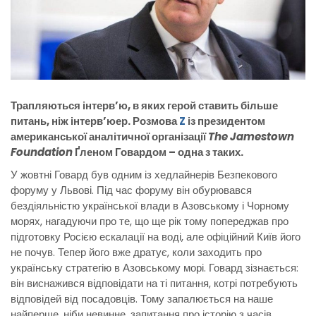
Трапляються інтерв’ю, в яких герой ставить більше
питань, ніж інтерв’юер. Розмова
Z
із президентом
американської аналітичної організації
The Jamestown
Foundation
Ґленом Говардом – одна з таких.
У жовтні Говард був одним із хедлайнерів Безпекового
форуму у Львові. Під час форуму він обурювався
бездіяльністю української влади в Азовському і Чорному
морях, нагадуючи про те, що ще рік тому попереджав про
підготовку Росією ескалації на воді, але офіційний Київ його
не почув. Тепер його вже дратує, коли заходить про
українську стратегію в Азовському морі. Говард зізнається:
він виснажився відповідати на ті питання, котрі потребують
відповідей від посадовців. Тому запалюється на наше
найперше, ніби невинне, запитання про історію з часів