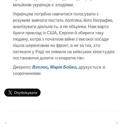
мільйонів українців є злодіями.
Українцям потрібно навчитися голосувати з
розумом: вивчати постать політика, його біографію,
аналізувати діяльність, а не обіцянки. Нам варто
брати приклад із США, Європи й обирати таку
людину, котра з початком війни з високої посади
пішла шеренговим на фронт, а не за тих, хто
патякали у Раді чи знімали на київських кіностудіях
постановочні допити «сепаратистів».
Джерело:
Вголос, Марія Бойко,
д
рукується зі
скороченнями
Навігація
записів