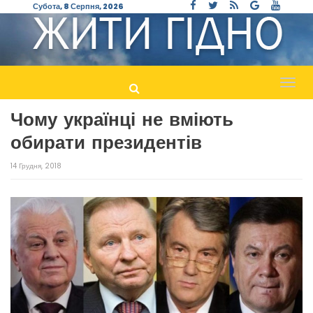
Субота, 8 Серпня, 2026
Пере
навіг
Чому українці не вміють
обирати президентів
14 Грудня, 2018