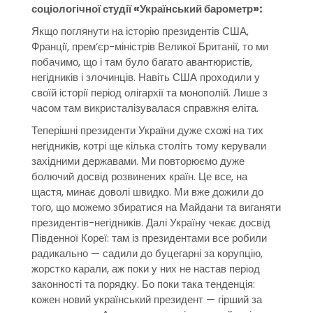
соціологічної студії «Український барометр»:
Якщо поглянути на історію президентів США,
Франції, прем’єр-міністрів Великої Британії, то ми
побачимо, що і там було багато авантюристів,
негідників і злочинців. Навіть США проходили у
своїй історії період олігархії та монополій. Лише з
часом там викристалізувалася справжня еліта.
Теперішні президенти України дуже схожі на тих
негідників, котрі ще кілька століть тому керували
західними державами. Ми повторюємо дуже
болючий досвід розвинених країн. Це все, на
щастя, минає доволі швидко. Ми вже дожили до
того, що можемо збиратися на Майдани та виганяти
президентів-негідників. Далі Україну чекає досвід
Південної Кореї: там із президентами все робили
радикально — садили до буцегарні за корупцію,
жорстко карали, аж поки у них не настав період
законності та порядку. Бо поки така тенденція:
кожен новий український президент — гірший за