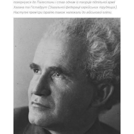
повернувся до Палестини і став одним із творців підпільної армії
Хагана та Гістадрут (Загальної федерації єврейських трудящих).
Наступні прем’єри Ізраїлю також належали до військової еліти.