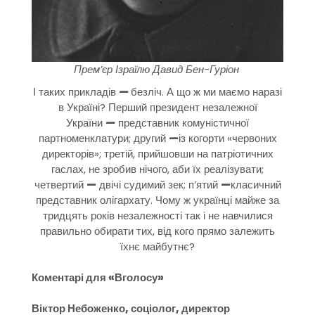
Прем’єр Ізраїлю Давид Бен-Гуріон
І таких прикладів
—
безліч. А що ж ми маємо наразі
в Україні? Перший президент незалежної
України
—
представник комуністичної
партноменклатури; другий
—
із когорти «червоних
директорів»; третій, прийшовши на патріотичних
гаслах, не зробив нічого, аби їх реалізувати;
четвертий
—
двічі судимий зек; п’ятий
—
класичний
представник олігархату. Чому ж українці майже за
тридцять років незалежності так і не навчилися
правильно обирати тих, від кого прямо залежить
їхнє майбутнє?
Коментарі для «Вголосу»
Віктор Небоженко, соціолог, директор