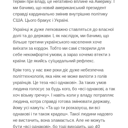
термін при владі, це негативно вплине на Америку. І
ми бачимо, що новий американський президент
справді кардинально змінив внутрішню політику
США. Цього бракує і Україні.
Українці ж дуже легковажно ставляться до власної
долі та до держави. І, як наслідок, ми бачимо, що
більше третини українського населення хоче
виїхати за кордон. Тобто ми самі створили для
себе некомфортні умови, а зараз хочемо втекти з
країни. Це якийсь суїцидальний рефлекс.
Крім того, у нас вже роки діє дуже небезпечна
політтехнологія, яка ніяк не може вилізти з голів
українців. Це теза «всі однакові». За таких умов
людина голосує за будь кого, бо «всі однакові, а так
хоч візьму гречку». І навіть коли у владу потрапляє
людина, котра справді готова змінювати державу,
йому усі кажуть: «Та що ти розказуєш, ви всі
однакові і ти також крадеш». Такої людини надовго
не вистачить, вона зламається. Але не можуть
бути «всі однакові», бо тоді виходить, що 40