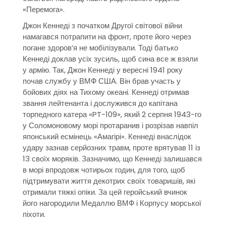
«Перемога».
Джон Кеннеді з початком Другої світової війни
намагався потрапити на фронт, проте його через
погане здоров’я не мобілізували. Тоді батько
Кеннеді доклав усіх зусиль, щоб сина все ж взяли
у армію. Так, Джон Кеннеді у вересні 1941 року
почав службу у ВМФ США. Він брав участь у
бойових діях на Тихому океані. Кеннеді отримав
звання лейтенанта і дослужився до капітана
торпедного катера «PT-109», який 2 серпня 1943-го
у Соломоновому морі протаранив і розрізав навпіл
японський есмінець «Амагірі». Кеннеді внаслідок
удару зазнав серйозних травм, проте врятував 11 із
13 своїх моряків. Зазначимо, що Кеннеді залишався
в морі впродовж чотирьох годин, для того, щоб
підтримувати життя декотрих своїх товаришів, які
отримали тяжкі опіки. За цей геройський вчинок
його нагородили Медаллю ВМФ і Корпусу морської
піхоти.