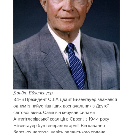
Двайт Ейзенгауер
34-й Президент США Двайт Ейзенгауер вважався
одним із найуспішніших воєначальників Другої
світової війни. Саме він керував силами
Антигітлерівської коаліції в Європі, з 1944 року
Ейзенгауер був генералом армії. Він кавалер
багатьох нагород, навіть радянського ордена