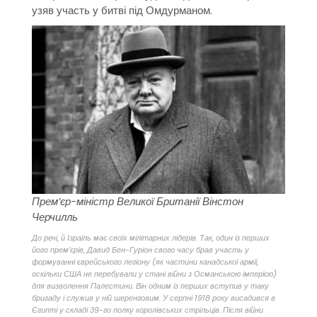
узяв участь у битві під Омдурманом.
Прем’єр-міністр Великої Британії Вінстон
Черчилль
До речі, й Ізраїль має своїх мілітарних лідерів. Так, один із перших
його прем’єрів, Давид Бен-Гуріон свого часу брав участь у
формуванні єврейського легіону (як частини канадської армії,
оскільки США не перебували у стані війни з Османською імперією)
для визволення Палестини. Він одним із перших вступив у таку
бригаду і служив у ній шеренговим. У серпні 1918 року висадився в
Єгипті у складі 39-го полку королівських стрільців. Після війни