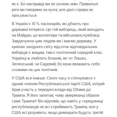
як є. Бо насправді ми не хочемо змін. Правильні
речі ми говоримо на кухні, але далі справа не
просувається.
В Україні є 10 % пасіонаріїв, які дбають про
державні інтереси. Це той виборець, який виходить
на Майдан, це волонтери та військовослужбовці.
Завдячуючи цим людям ми і маємо державу. У
країнах західного світу відсоток відповідальних
виборців є вищим, там є політичний середній клас.
Українці ж люблять блазнів, як-от Ляшко,
Зеленський, чи Садовий, бо вони вважають себе
схожими на цих політиків.
У США все інакше. Свого часу я спілкувався з
одним членом Республіканської партії США, котрий
брав участь у передачі влади від Обами до
Трампа. Я його запитав, чому американці обрали
саме Трампа? Він відповів, що навіть у середовищі
республіканців не всі сприймають Трампа, але у
США всі розуміють: якщо демократи будуть третій