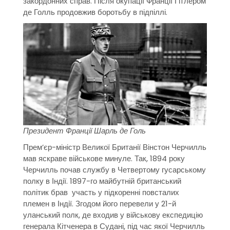
закордонних справ. Після окупації Франції Гітлером
де Голль продовжив боротьбу в підпіллі.
Президент Франції Шарль де Голь
Прем’єр-міністр Великої Британії Вінстон Черчилль
мав яскраве військове минуле. Так, 1894 року
Черчилль почав службу в Четвертому гусарському
полку в Індії. 1897-го майбутній британський
політик брав участь у підкоренні повсталих
племен в Індії. Згодом його перевели у 21-й
уланський полк, де входив у військову експедицію
генерала Кітченера в Судані, під час якої Черчилль