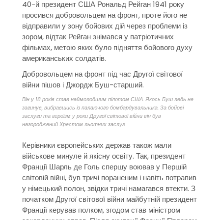
40-й президент США Рональд Рейган 1941 року
просився добровольцем на фронт, проте його не
відправили у зону бойових дій через проблеми із
зором, відтак Рейган знімався у патріотичних
фільмах, метою яких було підняття бойового духу
американських солдатів.
Добровольцем на фронт під час Другої світової
війни пішов і Джордж Буш-старший.
Він у 18 років став наймолодшим пілотом США. Якось Буш ледь не
загинув, вибравшись із палаючого бомбардувальника. За бойові
заслуги та героїзм у роки Другої світової війни він був
нагороджений Хрестом льотних заслуг.
Керівники європейських держав також мали
військове минуле й якісну освіту. Так, президент
Франції Шарль де Голь спершу воював у Першій
світовій війні, був тричі пораненим і навіть потрапив
у німецький полон, звідки тричі намагався втекти. З
початком Другої світової війни майбутній президент
Франції керував полком, згодом став міністром