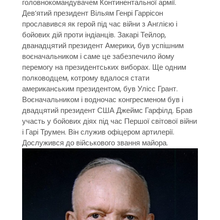
головнокомандувачем Континентальної армії.
Дев’ятий президент Вільям Генрі Гаррісон
прославився як герой під час війни з Англією і
бойових дій проти індіанців. Закарі Тейлор,
дванадцятий президент Америки, був успішним
воєначальником і саме це забезпечило йому
перемогу на президентських виборах. Ще одним
полководцем, котрому вдалося стати
американським президентом, був Улісс Грант.
Воєначальником і водночас конгресменом був і
двадцятий президент США Джеймс Гарфілд. Брав
участь у бойових діях під час Першої світової війни
і Гарі Трумен. Він служив офіцером артилерії.
Дослужився до військового звання майора.