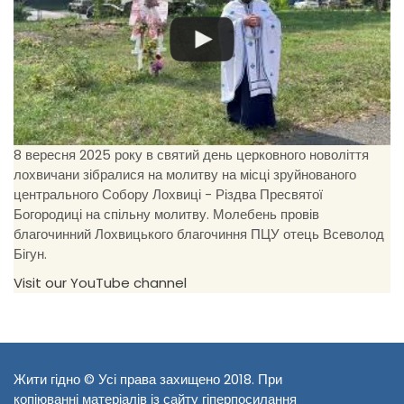
8 вересня 2025 року в святий день церковного новоліття
лохвичани зібралися на молитву на місці зруйнованого
центрального Собору Лохвиці - Різдва Пресвятої
Богородиці на спільну молитву. Молебень провів
благочинний Лохвицького благочиння ПЦУ отець Всеволод
Бігун.
Visit our YouTube channel
Жити гідно © Усі права захищено 2018. При
копіюванні матеріалів із сайту гіперпосилання