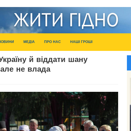
НОВИНИ
МЕДІА
ПРО НАС
НАШІ ГРОШІ
Україну й віддати шану
але не влада