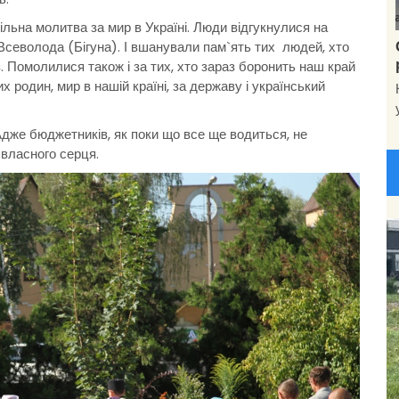
пільна молитва за мир в Україні. Люди відгукнулися на
Всеволода (Бігуна). І вшанували пам`ять тих людей, хто
аз. Помолилися також і за тих, хто зараз боронить наш край
их родин, мир в нашій країні, за державу і український
дже бюджетників, як поки що все ще водиться, не
 власного серця.