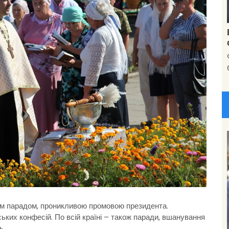
ним парадом, проникливою промовою президента.
ських конфесій. По всій країні – також паради, вшанування
ь.