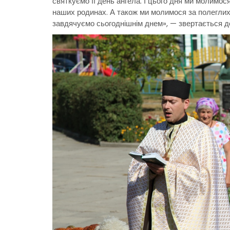
святкуємо її день ангела. І цього дня ми молимося 
наших родинах. А також ми молимося за полеглих б
завдячуємо сьогоднішнім днем», — звертається д