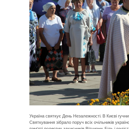
Україна святкує День Незалежності. В Києві гуч
Святкування зібрало поруч всіх очільників україн
пам’яті полеглих захисників Вітчизни. Біль і радіст