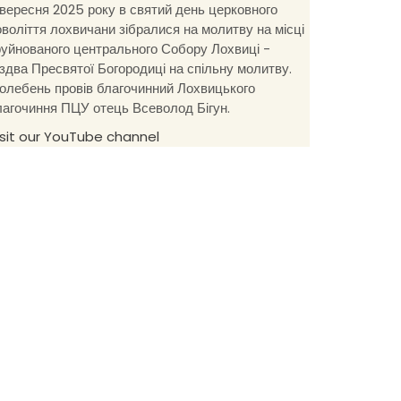
 вересня 2025 року в святий день церковного
оволіття лохвичани зібралися на молитву на місці
руйнованого центрального Собору Лохвиці -
іздва Пресвятої Богородиці на спільну молитву.
олебень провів благочинний Лохвицького
лагочиння ПЦУ отець Всеволод Бігун.
isit our YouTube channel