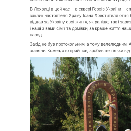
В Лохвиці в цей час – в сквері Героїв України – с
заклик настоятеля Храму Іоана Хрестителя отця 
віддав за Україну свої життя, як раніше, так і зар
і наші з вами сім`ї та домівки, за краще життя наш
народ.
Захід не був протокольним, а тому велелюдним. А
зганяли. Кожен, хто прийшов, зробив це тільки від