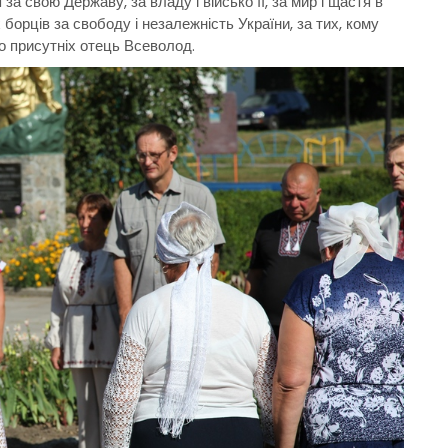
за свою Державу, за владу і військо її, за мир і щастя в
орців за свободу і незалежність України, за тих, кому
о присутніх отець Всеволод.