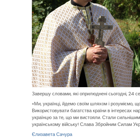
Завершу словами, які оприлюднені сьогодні, 24 с
«Ми, українці, йдемо своїм шляхом і розуміємо, 
Використовувати багатства країни в інтересах на
українцю за те, що ми вистояли. Стали сильніши
українському війську! Слава Збройним Силам Укра
Єлизавета Сачура