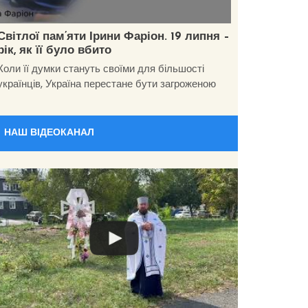
Світлої пам’яти Ірини Фаріон. 19 липня –
рік, як її було вбито
Коли її думки стануть своїми для більшості
українців, Україна перестане бути загроженою
НАШ ВІДЕОКАНАЛ