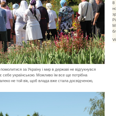
8
н
з
Р
М
б
V
помолитися за Україну і мир в державі не відгукнувся
є себе українською. Можливо їм все ще потрібна
алеко не той вік, щоб влада вже стала досвідченою,