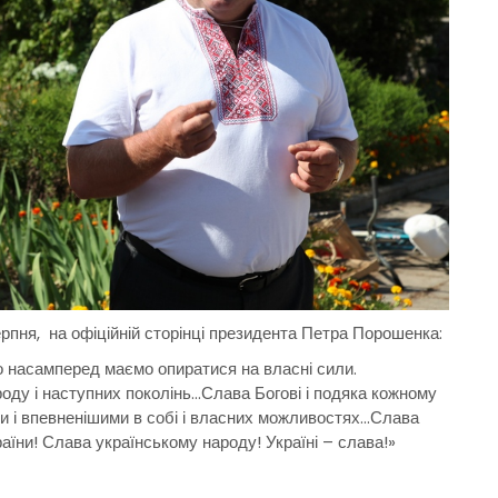
ерпня, на офіційній сторінці президента Петра Порошенка:
що насамперед маємо опиратися на власні сили.
роду і наступних поколінь…Слава Богові і подяка кожному
ми і впевненішими в собі і власних можливостях…Слава
їни! Слава українському народу! Україні – слава!»