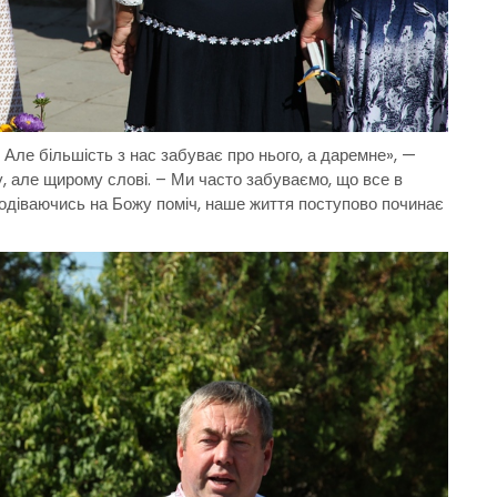
я. Але більшість з нас забуває про нього, а даремне», —
, але щирому слові. – Ми часто забуваємо, що все в
сподіваючись на Божу поміч, наше життя поступово починає