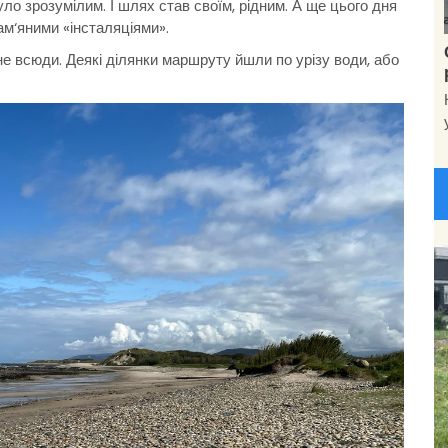
ло зрозумілим. І шлях став своїм, рідним. А ще цього дня
ам‘яними «інсталяціями».
е всюди. Деякі ділянки маршруту йшли по урізу води, або