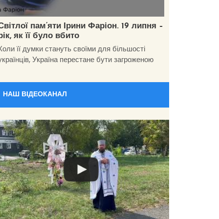
Світлої пам’яти Ірини Фаріон. 19 липня –
рік, як її було вбито
Коли її думки стануть своїми для більшості
українців, Україна перестане бути загроженою
НАШ ВІДЕОКАНАЛ