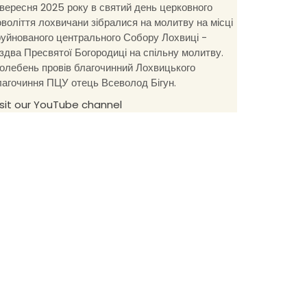
 вересня 2025 року в святий день церковного
оволіття лохвичани зібралися на молитву на місці
руйнованого центрального Собору Лохвиці -
іздва Пресвятої Богородиці на спільну молитву.
олебень провів благочинний Лохвицького
лагочиння ПЦУ отець Всеволод Бігун.
isit our YouTube channel