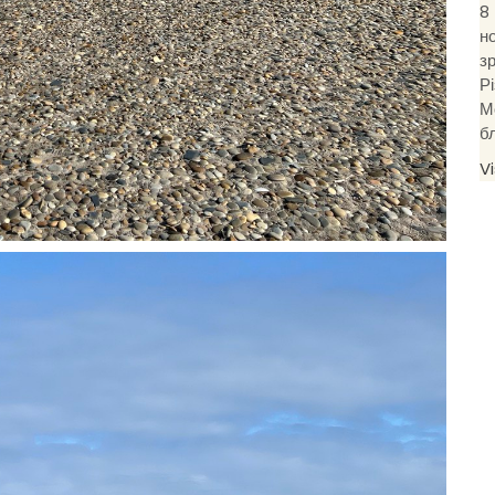
8
н
з
Р
М
б
V