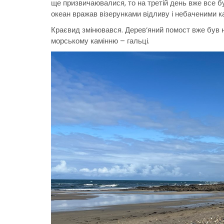
ще призвичаювалися, то на третій день вже все бу
океан вражав візерунками відливу і небаченими к
Краєвид змінювався. Дерев’яний помост вже був н
морському камінню – гальці.