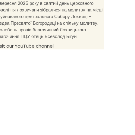
 вересня 2025 року в святий день церковного
оволіття лохвичани зібралися на молитву на місці
руйнованого центрального Собору Лохвиці -
іздва Пресвятої Богородиці на спільну молитву.
олебень провів благочинний Лохвицького
лагочиння ПЦУ отець Всеволод Бігун.
isit our YouTube channel