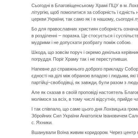
Сьогодні в Благовіщенському Храмі ПЦУ в м. Лохв
літургію, щоб помолитися за соборність і єдність 
церкви України, так само як і в нашому, сьогодні
Бо для православних християн соборність означає 
в розділенні – поразка. Це стосується і суспільст
мудрими і не допускати розбрату поміж собою.
Шкода, що зовсім поруч і окремо декілька керівн
погруддя. Поріг Храму так і не переступивши.
Напевне до справжнього доброго прикладу Соборн
єдності на ділі між обраною владою і людьми, які ї
партійці-свободівці, як завжди, були разом з люд
Але як сказав в своїй проповіді настоятель Благо
молімося за всіх, в тому числі відсутніх, прийде 
І так співпало, що саме цього дня Лохвицька гр
Збройних Сил України Анатолієм Івановичем Салом
с. Яхники.
Вшанували Воїна живим коридором. Через центр м