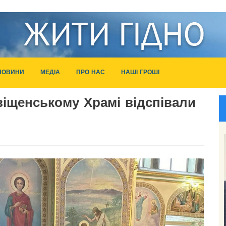
НОВИНИ
МЕДІА
ПРО НАС
НАШІ ГРОШІ
іщенському Храмі відспівали