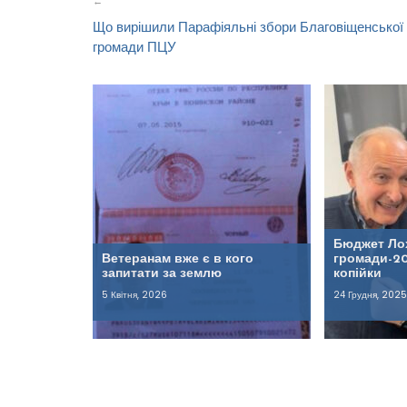
Що вирішили Парафіяльні збори Благовіщенської
громади ПЦУ
Бюджет Ло
Ветеранам вже є в кого
громади-20
запитати за землю
копійки
5 Квітня, 2026
24 Грудня, 2025