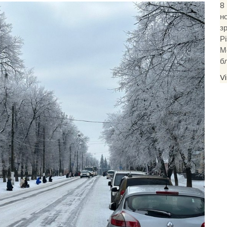
8
н
з
Р
М
б
V