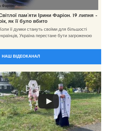
Світлої пам’яти Ірини Фаріон. 19 липня –
рік, як її було вбито
Коли її думки стануть своїми для більшості
українців, Україна перестане бути загроженою
НАШ ВІДЕОКАНАЛ