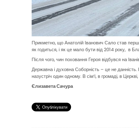
Прикметно, що Анатолій Іванович Сало став першим
як годиться, і як це мало бути від 2014 року, в Бл
Після чого, чин поховання Героя відбувся на Івані
Державна і духовна Соборність – це не данність. 
назустріч один одному. В сім‘ї, в громаді, в Церкв
Єлизавета Сачура
Навігація
записів