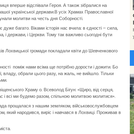
иця вперше відспівали Героя. А також зібралися на
нашої української держави.
В усіх Храмах Православної
 лунали молитви на честь дня Соборності.
дуже багато. Віками історія нас вчила: в єдності – сила,
ва, і держави, і Церкви. Тому так важливо сьогодні бути
иків Лохвицької громади покладали квіти до Шевченкового
ості поміж нами всіма ще потрібно дорости і дожити. Бо
ї, владу, обрали цього разу, на жаль, не вийшло. Тільки
ьми.
віщенського Храму о. Всеволод Бігун: «Щиро, від серця,
час і всі ми будемо разом, спільною молитвою молитися».
омада прощалася з нашим земляком, військовослужбовцем
, який народився, виріс і навчався в Лохвиці. Проживав в
іста.