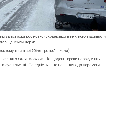
 за всі роки російсько-української війни, кого відспівали,
аговіщенській церкві.
вському цвинтарі (біля третьої школи).
І не свято «для галочки». Це щоденні кроки порозуміння
і, і в суспільстві. Бо єдність – це наш шлях до перемоги.