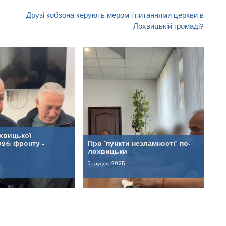
Друзі кобзона керують мером і питаннями церкви в
Лохвицькій громаді?
хвицької
26: фронту –
Про “пункти незламності” по-
лохвицьки
3 Грудня, 2025