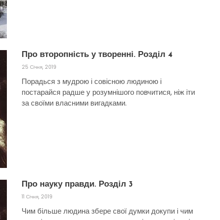
Про второпність у творенні. Розділ 4
25 Січня, 2019
Порадься з мудрою і совісною людиною і
постарайся радше у розумнішого повчитися, ніж іти
за своїми власними вигадками.
Про науку правди. Розділ 3
11 Січня, 2019
Чим більше людина збере свої думки докупи і чим