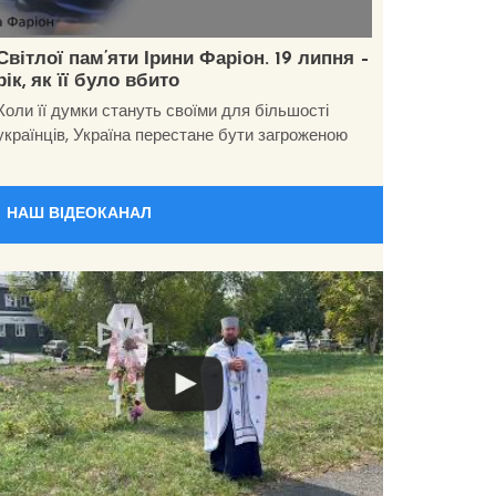
Світлої пам’яти Ірини Фаріон. 19 липня –
рік, як її було вбито
Коли її думки стануть своїми для більшості
українців, Україна перестане бути загроженою
НАШ ВІДЕОКАНАЛ