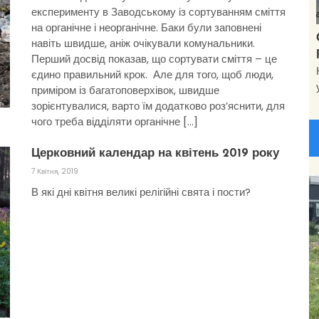
експерименту в Заводському із сортуванням сміття
на органічне і неорганічне. Баки були заповнені
навіть швидше, аніж очікували комунальники.
Перший досвід показав, що сортувати сміття – це
єдино правильний крок. Але для того, щоб люди,
приміром із багатоповерхівок, швидше
зорієнтувалися, варто їм додатково роз’яснити, для
чого треба відділяти органічне […]
Церковний календар на квітень 2019 року
7 Квітня, 2019
В які дні квітня великі релігійні свята і пости?