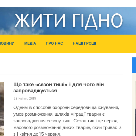
НОВИНИ
МЕДІА
ПРО НАС
НАШІ ГРОШІ
Що таке «сезон тиші» і для чого він
запроваджується
29 Квітня, 2019
Одним із способів охорони середовища існування,
умов розмноження, шляхів міграції тварин є
запровадження сезону тиші. Сезон тиші це період
масового розмноження диких тварин, який триває із
з 1 квітня до 15 червня.