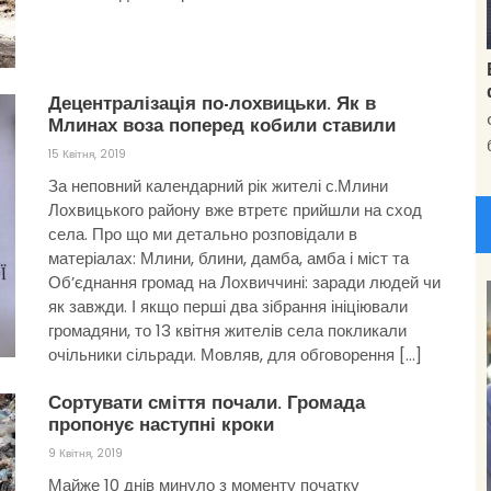
Децентралізація по-лохвицьки. Як в
Млинах воза поперед кобили ставили
15 Квітня, 2019
За неповний календарний рік жителі с.Млини
Лохвицького району вже втретє прийшли на сход
села. Про що ми детально розповідали в
матеріалах: Млини, блини, дамба, амба і міст та
Об’єднання громад на Лохвиччині: заради людей чи
як завжди. І якщо перші два зібрання ініціювали
громадяни, то 13 квітня жителів села покликали
очільники сільради. Мовляв, для обговорення […]
Сортувати сміття почали. Громада
пропонує наступні кроки
9 Квітня, 2019
Майже 10 днів минуло з моменту початку