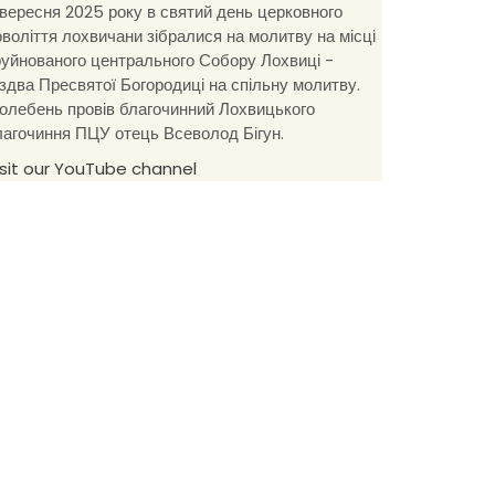
 вересня 2025 року в святий день церковного
оволіття лохвичани зібралися на молитву на місці
руйнованого центрального Собору Лохвиці -
іздва Пресвятої Богородиці на спільну молитву.
олебень провів благочинний Лохвицького
лагочиння ПЦУ отець Всеволод Бігун.
isit our YouTube channel