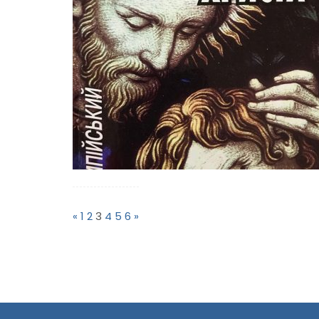
Пагінація
записів
«
1
2
3
4
5
6
»