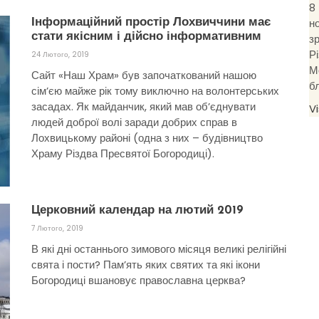
8
н
Інформаційний простір Лохвиччини має
з
стати якісним і дійсно інформативним
Р
24 Лютого, 2019
М
Сайт «Наш Храм» був започаткований нашою
б
сім’єю майже рік тому виключно на волонтерських
засадах. Як майданчик, який мав об’єднувати
V
людей доброї волі заради добрих справ в
Лохвицькому районі (одна з них – будівництво
Храму Різдва Пресвятої Богородиці).
Церковний календар на лютий 2019
7 Лютого, 2019
В які дні останнього зимового місяця великі релігійні
свята і пости? Пам’ять яких святих та які ікони
Богородиці вшановує православна церква?